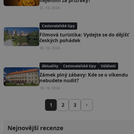
nejenom za přízraky?
31. 10. 2024
Cestovatelské tipy
Filmová turistika: Vydejte se do dějišť
českých pohádek
30. 10. 2024
Aktuality
Cestovatelské tipy
Události
Zámek plný zábavy: Kde se o víkendu
nebudete nudit?
18. 10. 2024
1
2
3
Nejnovější recenze