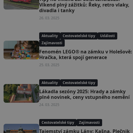
Víkend plný zážitků: Řeky, retro vlaky,
divadla i tanky
26. 03. 2025
Aktuality
Cestovatelské tipy
Události
Zajímavosti
Fenomén LEGO® na zámku v Holešově:
Hračka, která spojí generace
25. 03. 2025
Aktuality
Cestovatelské tipy
Lákadla sezóny 2025: Hrady a zámky
plné novinek, ceny vstupného nemění
24. 03. 2025
Cestovatelské tipy
Zajímavosti
Tajemství zámku Lány: Kašna, Plečnik