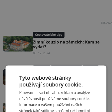
REKLAMA
Cestovatelské tipy
Zimní kouzlo na zámcích: Kam se
vydat?
05. 12. 2024
Aktuality
Cestovatelské tipy
Události
Vánoce: Nasajte sváteční atmosféru
Tyto webové stránky
prvního adventního víkendu
používají soubory cookie.
29. 11. 2024
K personalizaci obsahu, reklam a analýze
návštěvnosti používáme soubory cookie.
Nezařazené
Informace o vašem používání našich
Zámek Jemniště vypadá nenápadně,
stránek také sdílíme s našimi reklamními