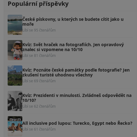
Populární příspěvky
České pískovny, u kterých se budete cítit jako u
moře
Líbí se 95 čtenářům
Kvíz: Svět hraček na fotografiích. Jen opravdový
znalec si vzpomene na 10/10
Líbí se 81 čtenářům
Kvíz: Poznáte české památky podle fotografie? Jen
zkušení turisté uhodnou všechny
Líbí se 69 čtenářům
Kvíz: Prezidenti v minulosti. Zvládneš odpovědět na
10/10?
Líbí se 62 čtenářům
All inclusive pod lupou: Turecko, Egypt nebo Řecko?
Líbí se 61 čtenářům