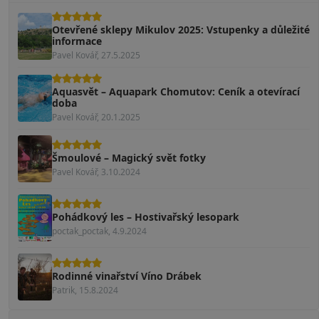
Otevřené sklepy Mikulov 2025: Vstupenky a důležité
informace
Pavel Kovář, 27.5.2025
Aquasvět – Aquapark Chomutov: Ceník a otevírací
doba
Pavel Kovář, 20.1.2025
Šmoulové – Magický svět fotky
Pavel Kovář, 3.10.2024
Pohádkový les – Hostivařský lesopark
poctak_poctak, 4.9.2024
Rodinné vinařství Víno Drábek
Patrik, 15.8.2024