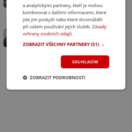
zaujme však svým půvabem
a analytickými partnery, kteří je mohou
28. 11. 2024
kombinovat s dalšími informacemi, které
jste jim poskytli nebo které shromáždili
při vašem používání jejich služeb.
Zásady
Cestovatelské tipy
ochrany osobních údajů
3 tipy na zámky, kde vás uvítají i po
skončení sezóny
ZOBRAZIT VŠECHNY PARTNERY
(51) →
23. 11. 2024
SOUHLASÍM
ZOBRAZIT PODROBNOSTI