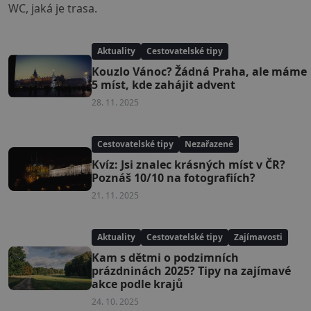
WC, jaká je trasa.
Aktuality
Cestovatelské tipy
Kouzlo Vánoc? Žádná Praha, ale máme
5 míst, kde zahájit advent
28. 11. 2025
Cestovatelské tipy
Nezařazené
Kvíz: Jsi znalec krásných míst v ČR?
Poznáš 10/10 na fotografiích?
21. 11. 2025
Aktuality
Cestovatelské tipy
Zajímavosti
Kam s dětmi o podzimních
prázdninách 2025? Tipy na zajímavé
akce podle krajů
24. 10. 2025