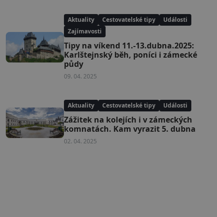
Aktuality
Cestovatelské tipy
Události
Zajímavosti
Tipy na víkend 11.-13.dubna.2025:
Karlštejnský běh, poníci i zámecké
půdy
09. 04. 2025
Aktuality
Cestovatelské tipy
Události
Zážitek na kolejích i v zámeckých
komnatách. Kam vyrazit 5. dubna
02. 04. 2025