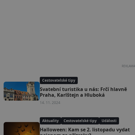
REKLAMA
Cestovatelské tipy
Svatební turistika u nás: Frčí hlavně
Praha, Karlštejn a Hluboká
14. 11. 2024
Aktuality
Cestovatelské tipy
Události
Halloween: Kam se 2. listopadu vydat