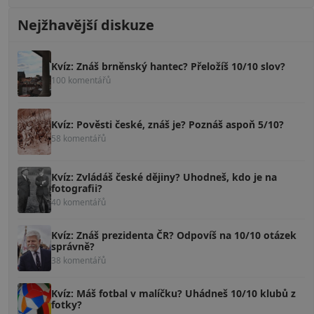
Nejžhavější diskuze
Kvíz: Znáš brněnský hantec? Přeložíš 10/10 slov?
100 komentářů
Kvíz: Pověsti české, znáš je? Poznáš aspoň 5/10?
58 komentářů
Kvíz: Zvládáš české dějiny? Uhodneš, kdo je na
fotografii?
40 komentářů
Kvíz: Znáš prezidenta ČR? Odpovíš na 10/10 otázek
správně?
38 komentářů
Kvíz: Máš fotbal v malíčku? Uhádneš 10/10 klubů z
fotky?