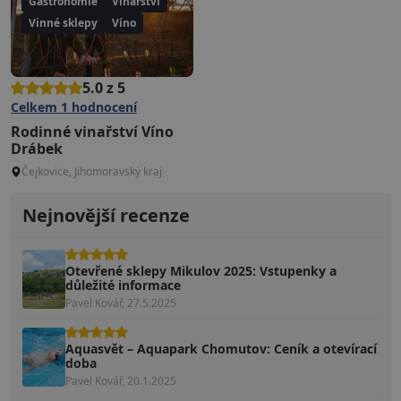
Gastronomie
Vinařství
Vinné sklepy
Víno
5.0 z 5
Celkem
1
hodnocení
Rodinné vinařství Víno
Drábek
Čejkovice, Jihomoravský kraj
Nejnovější recenze
Otevřené sklepy Mikulov 2025: Vstupenky a
důležité informace
Pavel Kovář, 27.5.2025
Aquasvět – Aquapark Chomutov: Ceník a otevírací
doba
Pavel Kovář, 20.1.2025