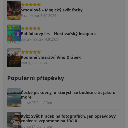
Šmoulové – Magický svět fotky
Pavel Kovář, 3.10.2024
Pohádkový les – Hostivařský lesopark
poctak_poctak, 4.9.2024
Rodinné vinařství Víno Drábek
Patrik, 15.8.2024
Populární příspěvky
České pískovny, u kterých se budete cítit jako u
moře
Líbí se 95 čtenářům
Kvíz: Svět hraček na fotografiích. Jen opravdový
znalec si vzpomene na 10/10
Líbí se 81 čtenářům