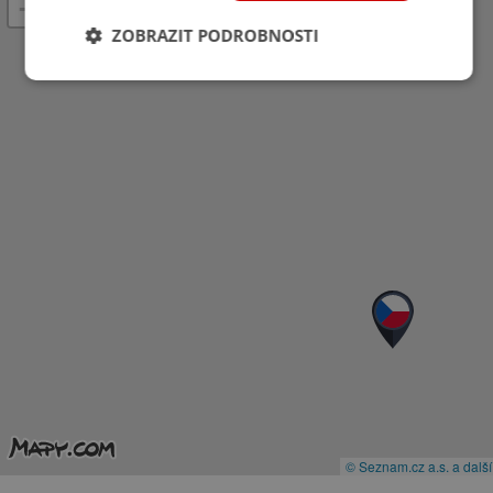
−
ZOBRAZIT PODROBNOSTI
© Seznam.cz a.s. a další