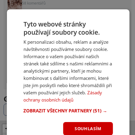
58 komentářů
Kvíz: Zvládáš české dějiny? Uhodneš, kdo je na
Tyto webové stránky
fotografii?
40 komentářů
používají soubory cookie.
K personalizaci obsahu, reklam a analýze
Kvíz: Znáš prezidenta ČR? Odpovíš na 10/10 otázek
návštěvnosti používáme soubory cookie.
správně?
38 komentářů
Informace o vašem používání našich
stránek také sdílíme s našimi reklamními a
Kvíz: Máš fotbal v malíčku? Uhádneš 10/10 klubů z
analytickými partnery, kteří je mohou
fotky?
kombinovat s dalšími informacemi, které
36 komentářů
jste jim poskytli nebo které shromáždili při
vašem používání jejich služeb.
Zásady
Gastronomie v okolí - mapa ČR
ochrany osobních údajů
Místa v mém okolí
ZOBRAZIT VŠECHNY PARTNERY
(51) →
+
SOUHLASÍM