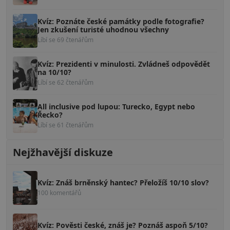
Kvíz: Poznáte české památky podle fotografie?
Jen zkušení turisté uhodnou všechny
Líbí se 69 čtenářům
Kvíz: Prezidenti v minulosti. Zvládneš odpovědět
na 10/10?
Líbí se 62 čtenářům
All inclusive pod lupou: Turecko, Egypt nebo
Řecko?
Líbí se 61 čtenářům
Nejžhavější diskuze
Kvíz: Znáš brněnský hantec? Přeložíš 10/10 slov?
100 komentářů
Kvíz: Pověsti české, znáš je? Poznáš aspoň 5/10?