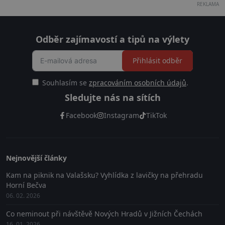
REKLAMA
Odběr zajímavostí a tipů na výlety
Přihlásit odběr
Souhlasím se
zpracováním osobních údajů
.
Sledujte nás na sítích
Facebook
Instagram
TikTok
Nejnovější články
Kam na piknik na Valašsku? Vyhlídka z lavičky na přehradu
Horní Bečva
06. 02. 2026
Co neminout při návštěvě Nových Hradů v Jižních Čechách
16. 01. 2026