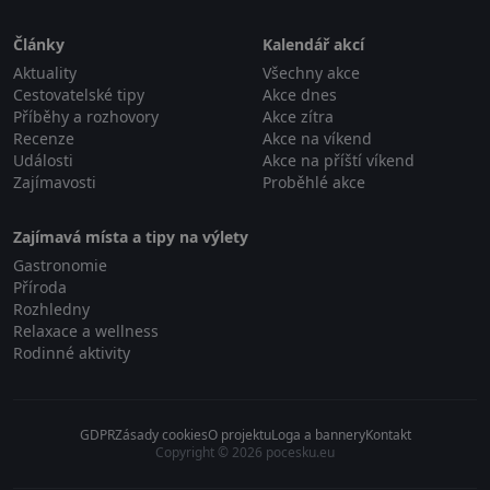
Články
Kalendář akcí
Aktuality
Všechny akce
Cestovatelské tipy
Akce dnes
Příběhy a rozhovory
Akce zítra
Recenze
Akce na víkend
Události
Akce na příští víkend
Zajímavosti
Proběhlé akce
Zajímavá místa a tipy na výlety
Gastronomie
Příroda
Rozhledny
Relaxace a wellness
Rodinné aktivity
GDPR
Zásady cookies
O projektu
Loga a bannery
Kontakt
Copyright © 2026 pocesku.eu