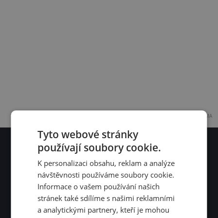
REKLAMA
Tyto webové stránky
používají soubory cookie.
Odběr zajímavostí a tipů na výlety
K personalizaci obsahu, reklam a analýze
Přihlásit odběr
návštěvnosti používáme soubory cookie.
Informace o vašem používání našich
Souhlasím se
zpracováním osobních údajů
.
stránek také sdílíme s našimi reklamními
Sledujte nás na sítích
a analytickými partnery, kteří je mohou