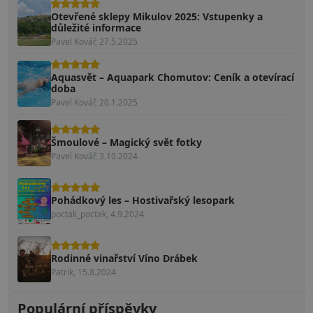
Otevřené sklepy Mikulov 2025: Vstupenky a
důležité informace
Pavel Kovář, 27.5.2025
Aquasvět – Aquapark Chomutov: Ceník a otevírací
doba
Pavel Kovář, 20.1.2025
Šmoulové – Magický svět fotky
Pavel Kovář, 3.10.2024
Pohádkový les – Hostivařský lesopark
poctak_poctak, 4.9.2024
Rodinné vinařství Víno Drábek
Patrik, 15.8.2024
Populární příspěvky