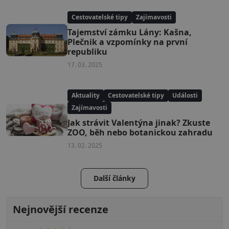
Cestovatelské tipy
Zajímavosti
Tajemství zámku Lány: Kašna,
Plečnik a vzpomínky na první
republiku
17. 03. 2025
Aktuality
Cestovatelské tipy
Události
Zajímavosti
Jak strávit Valentýna jinak? Zkuste
ZOO, běh nebo botanickou zahradu
13. 02. 2025
Další články
Nejnovější recenze