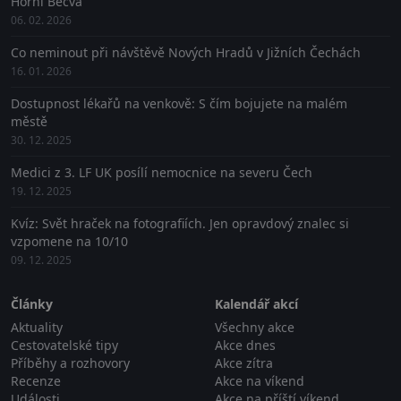
Horní Bečva
06. 02. 2026
Co neminout při návštěvě Nových Hradů v Jižních Čechách
16. 01. 2026
Dostupnost lékařů na venkově: S čím bojujete na malém
městě
30. 12. 2025
Medici z 3. LF UK posílí nemocnice na severu Čech
19. 12. 2025
Kvíz: Svět hraček na fotografiích. Jen opravdový znalec si
vzpomene na 10/10
09. 12. 2025
Články
Kalendář akcí
Aktuality
Všechny akce
Cestovatelské tipy
Akce dnes
Příběhy a rozhovory
Akce zítra
Recenze
Akce na víkend
Události
Akce na příští víkend