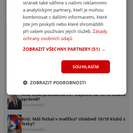
stránek také sdílíme s našimi reklamními
Nejžhavější diskuze
a analytickými partnery, kteří je mohou
kombinovat s dalšími informacemi, které
Kvíz: Znáš brněnský hantec? Přeložíš 10/10 slov?
jste jim poskytli nebo které shromáždili
100 komentářů
při vašem používání jejich služeb.
Zásady
ochrany osobních údajů
Kvíz: Pověsti české, znáš je? Poznáš aspoň 5/10?
ZOBRAZIT VŠECHNY PARTNERY
(51) →
58 komentářů
SOUHLASÍM
Kvíz: Zvládáš české dějiny? Uhodneš, kdo je na
fotografii?
40 komentářů
ZOBRAZIT PODROBNOSTI
Kvíz: Znáš prezidenta ČR? Odpovíš na 10/10 otázek
správně?
38 komentářů
Kvíz: Máš fotbal v malíčku? Uhádneš 10/10 klubů z
fotky?
36 komentářů