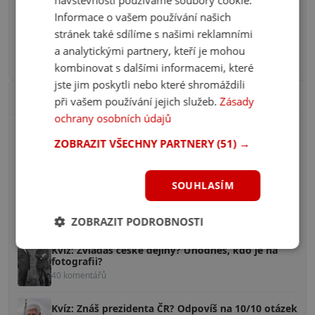
Líbí se 62 čtenářům
Informace o vašem používání našich
stránek také sdílíme s našimi reklamními
All inclusive pod lupou: Turecko, Egypt nebo
Řecko?
a analytickými partnery, kteří je mohou
Líbí se 61 čtenářům
kombinovat s dalšími informacemi, které
jste jim poskytli nebo které shromáždili
Nejžhavější diskuze
při vašem používání jejich služeb.
Zásady
ochrany osobních údajů
Kvíz: Znáš brněnský hantec? Přeložíš 10/10 slov?
ZOBRAZIT VŠECHNY PARTNERY
(51) →
100 komentářů
SOUHLASÍM
Kvíz: Pověsti české, znáš je? Poznáš aspoň 5/10?
58 komentářů
ZOBRAZIT PODROBNOSTI
Kvíz: Zvládáš české dějiny? Uhodneš, kdo je na
fotografii?
40 komentářů
Kvíz: Znáš prezidenta ČR? Odpovíš na 10/10 otázek