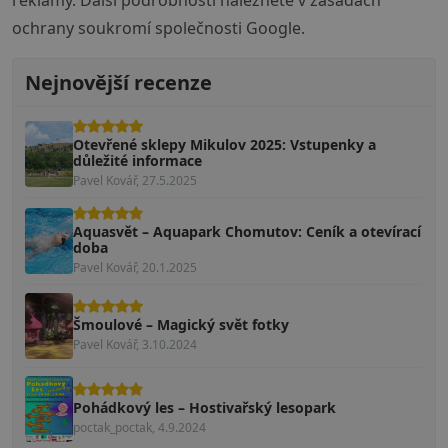
reklamy. Další podrobnosti naleznete v
zásadách
ochrany soukromí společnosti Google
.
Nejnovější recenze
Otevřené sklepy Mikulov 2025: Vstupenky a
důležité informace
Pavel Kovář, 27.5.2025
Aquasvět – Aquapark Chomutov: Ceník a otevírací
doba
Pavel Kovář, 20.1.2025
Šmoulové – Magický svět fotky
Pavel Kovář, 3.10.2024
Pohádkový les – Hostivařský lesopark
poctak_poctak, 4.9.2024