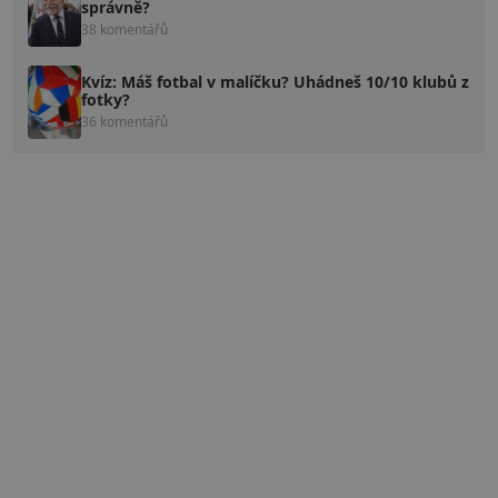
správně?
38 komentářů
Kvíz: Máš fotbal v malíčku? Uhádneš 10/10 klubů z
fotky?
36 komentářů