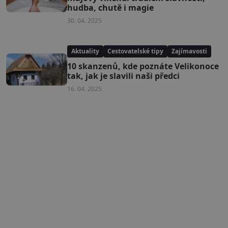
hudba, chutě i magie
30. 04. 2025
Aktuality
Cestovatelské tipy
Zajímavosti
10 skanzenů, kde poznáte Velikonoce
tak, jak je slavili naši předci
16. 04. 2025