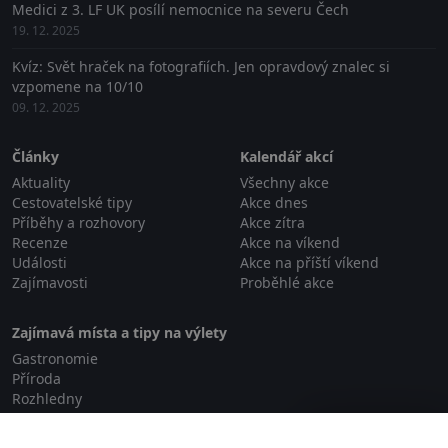
Medici z 3. LF UK posílí nemocnice na severu Čech
19. 12. 2025
Kvíz: Svět hraček na fotografiích. Jen opravdový znalec si
vzpomene na 10/10
09. 12. 2025
Články
Kalendář akcí
Aktuality
Všechny akce
Cestovatelské tipy
Akce dnes
Příběhy a rozhovory
Akce zítra
Recenze
Akce na víkend
Události
Akce na příští víkend
Zajímavosti
Proběhlé akce
Zajímavá místa a tipy na výlety
Gastronomie
Příroda
Rozhledny
Relaxace a wellness
Zavřít reklamu
Rodinné aktivity