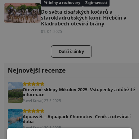
Příběhy a rozhovory
Zajímavosti
Do světa císařských kočárů a
starokladrubských koní: Hřebčín v
Kladrubech otevírá brány
01. 04. 2025
Další články
Nejnovější recenze
Otevřené sklepy Mikulov 2025: Vstupenky a důležité
informace
Pavel Kovář, 27.5.2025
Aquasvět – Aquapark Chomutov: Ceník a otevírací
doba
Pavel Kovář, 20.1.2025