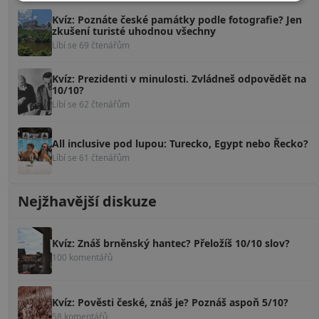
Kvíz: Poznáte české památky podle fotografie? Jen
zkušení turisté uhodnou všechny
Líbí se 69 čtenářům
Kvíz: Prezidenti v minulosti. Zvládneš odpovědět na
10/10?
Líbí se 62 čtenářům
All inclusive pod lupou: Turecko, Egypt nebo Řecko?
Líbí se 61 čtenářům
Nejžhavější diskuze
Kvíz: Znáš brněnský hantec? Přeložíš 10/10 slov?
100 komentářů
Kvíz: Pověsti české, znáš je? Poznáš aspoň 5/10?
58 komentářů