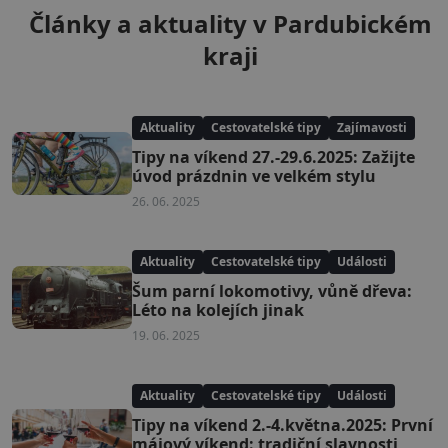
Články a aktuality v Pardubickém
kraji
Aktuality
Cestovatelské tipy
Zajímavosti
Tipy na víkend 27.-29.6.2025: Zažijte
úvod prázdnin ve velkém stylu
26. 06. 2025
Aktuality
Cestovatelské tipy
Události
Šum parní lokomotivy, vůně dřeva:
Léto na kolejích jinak
19. 06. 2025
Aktuality
Cestovatelské tipy
Události
Tipy na víkend 2.-4.května.2025: První
májový víkend: tradiční slavnosti,