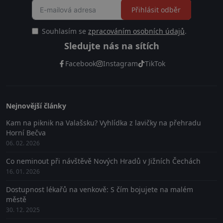
Přihlásit odběr
Souhlasím se
zpracováním osobních údajů
.
Sledujte nás na sítích
Facebook
Instagram
TikTok
Nejnovější články
Kam na piknik na Valašsku? Vyhlídka z lavičky na přehradu
Horní Bečva
06. 02. 2026
Co neminout při návštěvě Nových Hradů v Jižních Čechách
16. 01. 2026
Dostupnost lékařů na venkově: S čím bojujete na malém
městě
30. 12. 2025