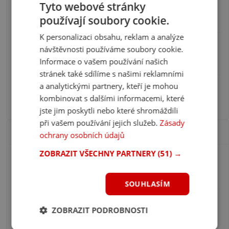
Tyto webové stránky
Šmoulové – Magický svět fotky
používají soubory cookie.
Pavel Kovář, 3.10.2024
K personalizaci obsahu, reklam a analýze
návštěvnosti používáme soubory cookie.
Pohádkový les – Hostivařský lesopark
Informace o vašem používání našich
poctak_poctak, 4.9.2024
stránek také sdílíme s našimi reklamními
a analytickými partnery, kteří je mohou
Rodinné vinařství Víno Drábek
kombinovat s dalšími informacemi, které
Patrik, 15.8.2024
jste jim poskytli nebo které shromáždili
při vašem používání jejich služeb.
Zásady
Populární příspěvky
ochrany osobních údajů
ZOBRAZIT VŠECHNY PARTNERY
(51) →
České pískovny, u kterých se budete cítit jako u
moře
Líbí se 95 čtenářům
SOUHLASÍM
Kvíz: Svět hraček na fotografiích. Jen opravdový
znalec si vzpomene na 10/10
ZOBRAZIT PODROBNOSTI
Líbí se 81 čtenářům