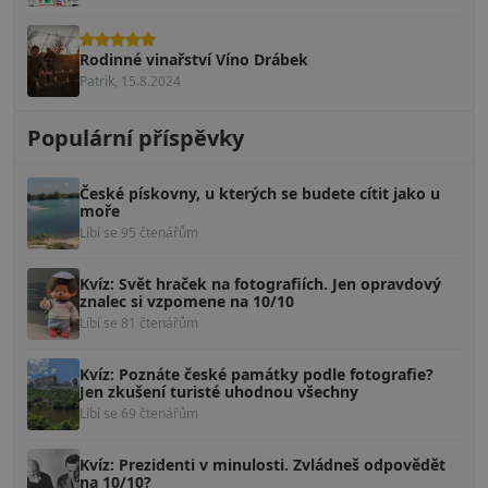
Rodinné vinařství Víno Drábek
Patrik, 15.8.2024
Populární příspěvky
České pískovny, u kterých se budete cítit jako u
moře
Líbí se 95 čtenářům
Kvíz: Svět hraček na fotografiích. Jen opravdový
znalec si vzpomene na 10/10
Líbí se 81 čtenářům
Kvíz: Poznáte české památky podle fotografie?
Jen zkušení turisté uhodnou všechny
Líbí se 69 čtenářům
Kvíz: Prezidenti v minulosti. Zvládneš odpovědět
na 10/10?