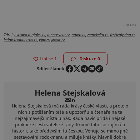
REKLAMA
Zdroj:
ostrava.majales.cz
,
menusveta.cz
,
nmvp.cz
,
zemekeltu.cz
,
festivalyvina.cz
,
lednickevinnetrhy.cz
,
vinozcejkovic.cz
,
Diskuze
0
Sdílet článek:
Helena Stejskalová
Helena Stejskalová má ráda krásy české vlasti, a proto o
nich s potěšením píše a upozorňuje čtenáře na ta
nejzajímavější místa u nás. Ráda navíc přidá i nějaké
praktické cestovatelské rady. Kromě toho se zajímá o
historii, také především tu českou. Věnuje se mimo jiné
sestavování rodokmenu a miluje knížky, hlavně dobré