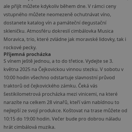
ale přijít můžete kdykoliv během dne. V rámci ceny
vstupného můžete neomezeně ochutnávat víno,
dostanete katalog vín a památeční degustační
skleničku. Atmosféru dokreslí cimbálovka Musica
Moravica, trio, které zvládne jak moravské lidovky, tak i
rockové pecky.
Příjemná procházka
S vínem ještě jednou, a to do třetice. Vydejte se 3.
května 2025 na Čejkovickou vinnou stezku. V sobotu v
10:00 hodin všechno odstartuje slavnostní průvod
traktorů od čejkovického zámku. Čeká vás
šestikilometrová procházka mezi vinicemi, na které
narazíte na celkem 28 vinařů, kteří vám nabídnou to
nejlepší ze svojí produkce. Koštovat na trase můžete od
10:15 do 19:00 hodin. Večer bude pro dobrou náladu
hrát cimbálová muzika.