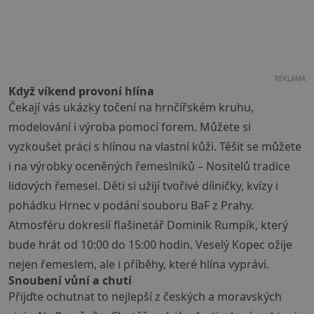
REKLAMA
Když víkend provoní hlína
Čekají vás ukázky točení na hrnčířském kruhu,
modelování i výroba pomocí forem. Můžete si
vyzkoušet práci s hlínou na vlastní kůži. Těšit se můžete
i na výrobky oceněných řemeslníků – Nositelů tradice
lidových řemesel. Děti si užijí tvořivé dílničky, kvízy i
pohádku Hrnec v podání souboru BaF z Prahy.
Atmosféru dokreslí flašinetář Dominik Rumpík, který
bude hrát od 10:00 do 15:00 hodin. Veselý Kopec ožije
nejen řemeslem, ale i příběhy, které hlína vypráví.
Snoubení vůní a chutí
Přijďte ochutnat to nejlepší z českých a moravských