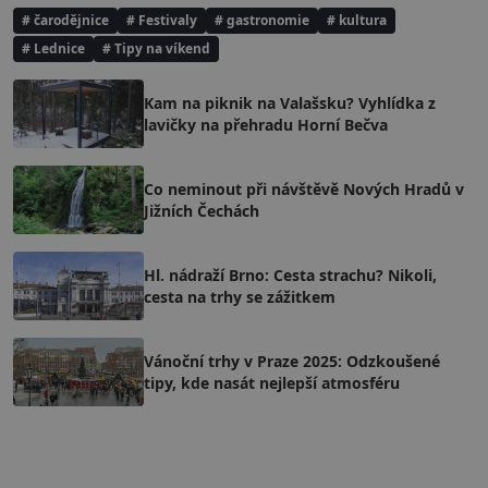
# čarodějnice
# Festivaly
# gastronomie
# kultura
# Lednice
# Tipy na víkend
Kam na piknik na Valašsku? Vyhlídka z
lavičky na přehradu Horní Bečva
Co neminout při návštěvě Nových Hradů v
Jižních Čechách
Hl. nádraží Brno: Cesta strachu? Nikoli,
cesta na trhy se zážitkem
Vánoční trhy v Praze 2025: Odzkoušené
tipy, kde nasát nejlepší atmosféru