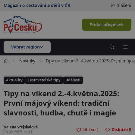
Magazín o cestování a dění v ČR
Přihlášení
Přidat příspěvek
Vybrat region
Novinky
Tipy na víkend 2.-4.května.2025: První májov
Aktuality
Cestovatelské tipy
Události
Tipy na víkend 2.-4.května.2025:
První májový víkend: tradiční
slavnosti, hudba, chutě i magie
Helena Stejskalová
Diskuze
0
23.06.2025 10:11