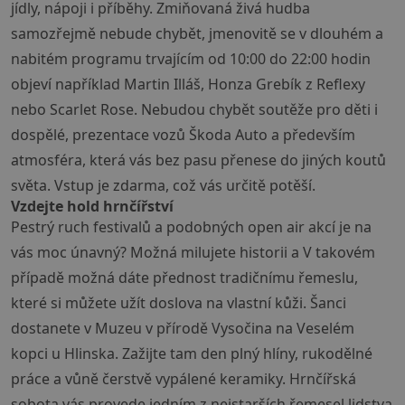
jídly, nápoji i příběhy. Zmiňovaná živá hudba
samozřejmě nebude chybět, jmenovitě se v dlouhém a
nabitém programu trvajícím od 10:00 do 22:00 hodin
objeví například Martin Illáš, Honza Grebík z Reflexy
nebo Scarlet Rose. Nebudou chybět soutěže pro děti i
dospělé, prezentace vozů Škoda Auto a především
atmosféra, která vás bez pasu přenese do jiných koutů
světa. Vstup je zdarma, což vás určitě potěší.
Vzdejte hold hrnčířství
Pestrý ruch festivalů a podobných open air akcí je na
vás moc únavný? Možná milujete historii a V takovém
případě možná dáte přednost tradičnímu řemeslu,
které si můžete užít doslova na vlastní kůži. Šanci
dostanete v Muzeu v přírodě Vysočina na Veselém
kopci u Hlinska. Zažijte tam den plný hlíny, rukodělné
práce a vůně čerstvě vypálené keramiky. Hrnčířská
sobota vás provede jedním z nejstarších řemesel lidstva