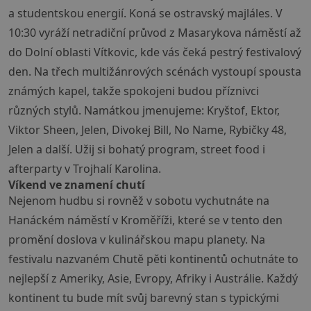
a studentskou energií. Koná se ostravský majláles. V
10:30 vyráží netradiční průvod z Masarykova náměstí až
do Dolní oblasti Vítkovic, kde vás čeká pestrý festivalový
den. Na třech multižánrových scénách vystoupí spousta
známých kapel, takže spokojeni budou příznivci
různých stylů. Namátkou jmenujeme: Kryštof, Ektor,
Viktor Sheen, Jelen, Divokej Bill, No Name, Rybičky 48,
Jelen a další. Užij si bohatý program, street food i
afterparty v Trojhalí Karolina.
Víkend ve znamení chutí
Nejenom hudbu si rovněž v sobotu vychutnáte na
Hanáckém náměstí v Kroměříži, které se v tento den
promění doslova v kulinářskou mapu planety. Na
festivalu nazvaném Chutě pěti kontinentů ochutnáte to
nejlepší z Ameriky, Asie, Evropy, Afriky i Austrálie. Každý
kontinent tu bude mít svůj barevný stan s typickými