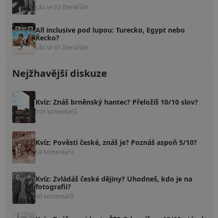
Líbí se 62 čtenářům
All inclusive pod lupou: Turecko, Egypt nebo
Řecko?
Líbí se 61 čtenářům
Nejžhavější diskuze
Kvíz: Znáš brněnský hantec? Přeložíš 10/10 slov?
100 komentářů
Kvíz: Pověsti české, znáš je? Poznáš aspoň 5/10?
58 komentářů
Kvíz: Zvládáš české dějiny? Uhodneš, kdo je na
fotografii?
40 komentářů