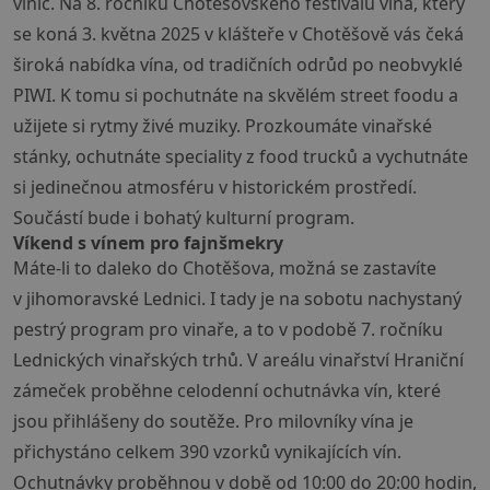
vinic. Na 8. ročníku Chotěšovského festivalu vína, který
se koná 3. května 2025 v klášteře v Chotěšově vás čeká
široká nabídka vína, od tradičních odrůd po neobvyklé
PIWI. K tomu si pochutnáte na skvělém street foodu a
užijete si rytmy živé muziky. Prozkoumáte vinařské
stánky, ochutnáte speciality z food trucků a vychutnáte
si jedinečnou atmosféru v historickém prostředí.
Součástí bude i bohatý kulturní program.
Víkend s vínem pro fajnšmekry
Máte-li to daleko do Chotěšova, možná se zastavíte
v jihomoravské Lednici. I tady je na sobotu nachystaný
pestrý program pro vinaře, a to v podobě 7. ročníku
Lednických vinařských trhů. V areálu vinařství Hraniční
zámeček proběhne celodenní ochutnávka vín, které
jsou přihlášeny do soutěže. Pro milovníky vína je
přichystáno celkem 390 vzorků vynikajících vín.
Ochutnávky proběhnou v době od 10:00 do 20:00 hodin,