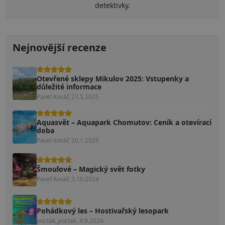
detektivky.
Nejnovější recenze
Otevřené sklepy Mikulov 2025: Vstupenky a
důležité informace
Pavel Kovář, 27.5.2025
Aquasvět – Aquapark Chomutov: Ceník a otevírací
doba
Pavel Kovář, 20.1.2025
Šmoulové – Magický svět fotky
Pavel Kovář, 3.10.2024
Pohádkový les – Hostivařský lesopark
poctak_poctak, 4.9.2024