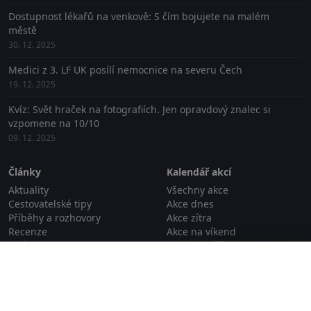
Dostupnost lékařů na venkově: S čím bojujete na malém
městě
30. 12. 2025
Medici z 3. LF UK posílí nemocnice na severu Čech
19. 12. 2025
Kvíz: Svět hraček na fotografiích. Jen opravdový znalec si
vzpomene na 10/10
09. 12. 2025
Články
Kalendář akcí
Aktuality
Všechny akce
Cestovatelské tipy
Akce dnes
Příběhy a rozhovory
Akce zítra
Recenze
Akce na víkend
Události
Akce na příští víkend
Zavřít reklamu
Zajímavosti
Proběhlé akce