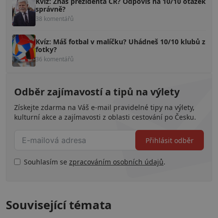
Kvíz: Znáš prezidenta ČR? Odpovíš na 10/10 otázek
správně?
38 komentářů
Kvíz: Máš fotbal v malíčku? Uhádneš 10/10 klubů z
fotky?
36 komentářů
Odběr zajímavostí a tipů na výlety
Získejte zdarma na Váš e-mail pravidelné tipy na výlety,
kulturní akce a zajímavosti z oblasti cestování po Česku.
Přihlásit odběr
Souhlasím se
zpracováním osobních údajů
.
Související témata