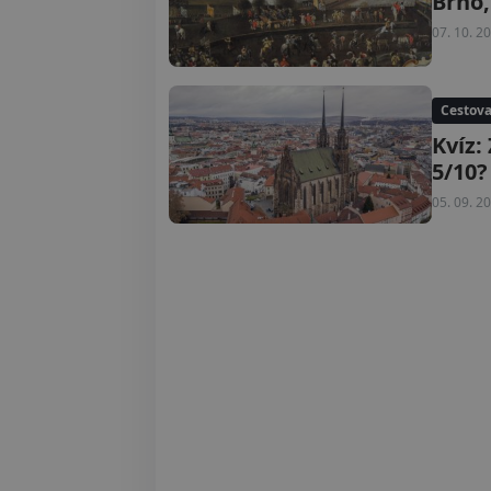
Brno,
07. 10. 2
Cestova
Kvíz:
5/10?
05. 09. 2