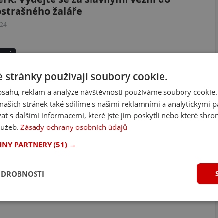
strašného žaláře
024
zené
ady ke koupání, kde si budete připadat
 stránky používají soubory cookie.
u moře
obsahu, reklam a analýze návštěvnosti používáme soubory cookie.
024
ašich stránek také sdílíme s našimi reklamními a analytickými par
 s dalšími informacemi, které jste jim poskytli nebo které shro
služeb.
Zásady ochrany osobních údajů
HNY PARTNERY
(51) →
ODROBNOSTI