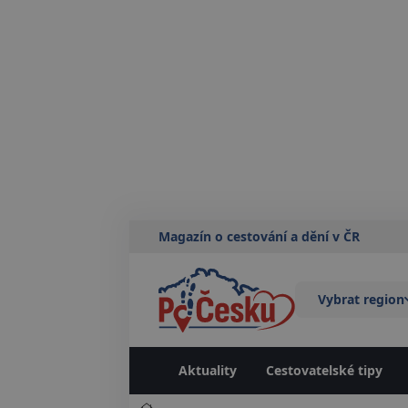
Magazín o cestování a dění v ČR
Vybrat region
Aktuality
Cestovatelské tipy