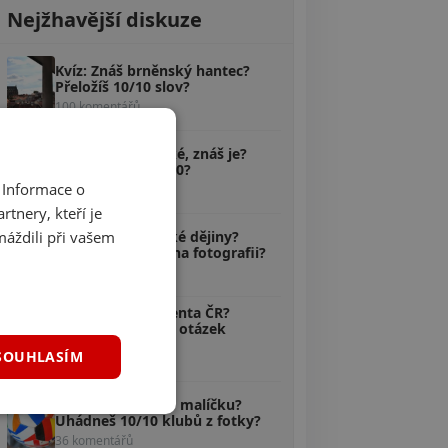
Nejžhavější diskuze
Kvíz: Znáš brněnský hantec?
Přeložíš 10/10 slov?
100 komentářů
Kvíz: Pověsti české, znáš je?
Poznáš aspoň 5/10?
 Informace o
58 komentářů
tnery, kteří je
Kvíz: Zvládáš české dějiny?
máždili při vašem
Uhodneš, kdo je na fotografii?
40 komentářů
Kvíz: Znáš prezidenta ČR?
Odpovíš na 10/10 otázek
správně?
SOUHLASÍM
38 komentářů
Kvíz: Máš fotbal v malíčku?
Uhádneš 10/10 klubů z fotky?
36 komentářů