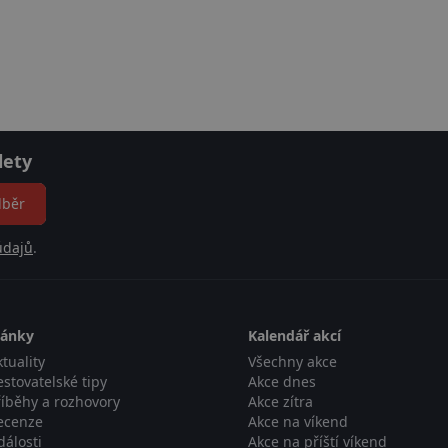
lety
dběr
údajů
.
lánky
Kalendář akcí
tuality
Všechny akce
estovatelské tipy
Akce dnes
říběhy a rozhovory
Akce zítra
ecenze
Akce na víkend
dálosti
Akce na příští víkend