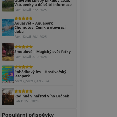
Otevřené sklepy Mikulov 2025:
Vstupenky a důležité informace
Pavel Kovář, 27.5.2025
Aquasvět – Aquapark
Chomutov: Ceník a otevírací
doba
Pavel Kovář, 20.1.2025
Šmoulové – Magický svět fotky
Pavel Kovář, 3.10.2024
Pohádkový les – Hostivařský
lesopark
poctak_poctak, 4.9.2024
Rodinné vinařství Víno Drábek
Patrik, 15.8.2024
Populární příspěvky