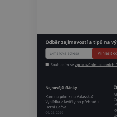
Odběr zajímavostí a tipů na vý
Přihlásit o
Souhlasím se
zpracováním osobních 
Nejnovější články
Č
Ak
Kam na piknik na Valašsku?
C
Vyhlídka z lavičky na přehradu
P
Horní Bečva
R
06. 02. 2026
U