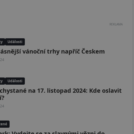
REKLAMA
ty
Události
ásnější vánoční trhy napříč Českem
024
ty
Události
chystané na 17. listopad 2024: Kde oslavit
í?
024
zené
erk: Vydejte se za slavnými vězni do