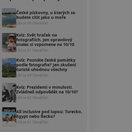
České pískovny, u kterých se
budete cítit jako u moře
Líbí se 95 čtenářům
Kvíz: Svět hraček na
fotografiích. Jen opravdový
znalec si vzpomene na 10/10
Líbí se 81 čtenářům
Kvíz: Poznáte české památky
podle fotografie? Jen zkušení
turisté uhodnou všechny
Líbí se 69 čtenářům
Kvíz: Prezidenti v minulosti.
Zvládneš odpovědět na 10/10?
Líbí se 62 čtenářům
All inclusive pod lupou: Turecko,
Egypt nebo Řecko?
Líbí se 61 čtenářům