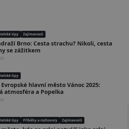
telské tipy
Zajímavosti
ádraží Brno: Cesta strachu? Nikoli, cesta
hy se zážitkem
025
telské tipy
 Evropské hlavní město Vánoc 2025:
á atmosféra a Popelka
025
telské tipy
Příběhy a rozhovory
Zajímavosti