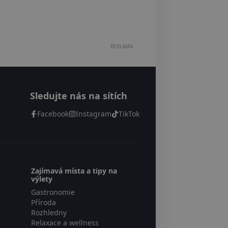
REKLAMA
Sledujte nás na sítích
Facebook
Instagram
TikTok
Zajímavá místa a tipy na
výlety
Gastronomie
Příroda
Rozhledny
Relaxace a wellness