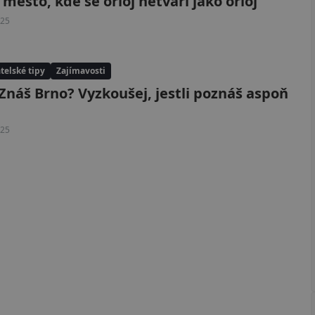
 město, kde se orloj netváří jako orloj
025
telské tipy
Zajímavosti
 Znáš Brno? Vyzkoušej, jestli poznáš aspoň
025