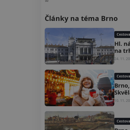
Články na téma Brno
Cestova
Hl. n
na tr
24. 11. 2
Cestova
Brno,
Skvěl
10. 11. 2
Cestova