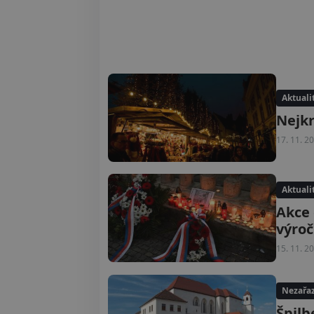
Aktuali
Nejkr
17. 11. 2
Aktuali
Akce 
výroč
15. 11. 2
Nezařa
Špilb