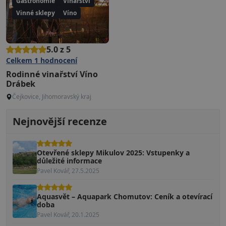
Gastronomie
Vinařství
Vinné sklepy
Víno
5.0 z 5
Celkem
1
hodnocení
Rodinné vinařství Víno
Drábek
Čejkovice, Jihomoravský kraj
Nejnovější recenze
Otevřené sklepy Mikulov 2025: Vstupenky a
důležité informace
Pavel Kovář, 27.5.2025
Aquasvět – Aquapark Chomutov: Ceník a otevírací
doba
Pavel Kovář, 20.1.2025