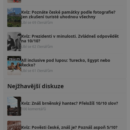
Kvíz: Poznáte české památky podle fotografie?
Jen zkušení turisté uhodnou všechny
Líbí se 69 čtenářům
Kvíz: Prezidenti v minulosti. Zvládneš odpovědět
na 10/10?
Líbí se 62 čtenářům
All inclusive pod lupou: Turecko, Egypt nebo
Řecko?
Líbí se 61 čtenářům
Nejžhavější diskuze
Kvíz: Znáš brněnský hantec? Přeložíš 10/10 slov?
100 komentářů
Kvíz: Pověsti české, znáš je? Poznáš aspoň 5/10?