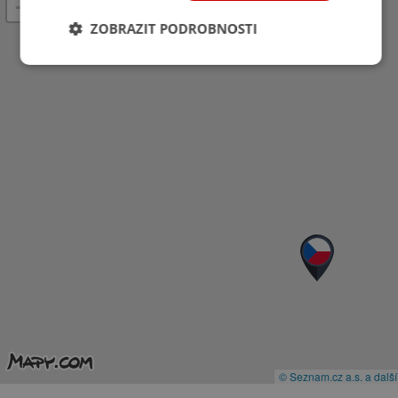
−
ZOBRAZIT PODROBNOSTI
© Seznam.cz a.s. a další