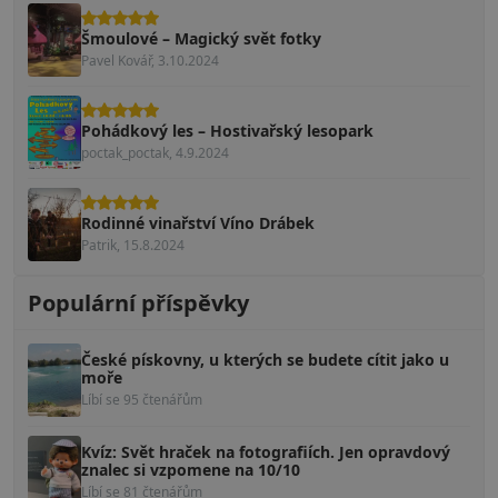
Šmoulové – Magický svět fotky
Pavel Kovář, 3.10.2024
Pohádkový les – Hostivařský lesopark
poctak_poctak, 4.9.2024
Rodinné vinařství Víno Drábek
Patrik, 15.8.2024
Populární příspěvky
České pískovny, u kterých se budete cítit jako u
moře
Líbí se 95 čtenářům
Kvíz: Svět hraček na fotografiích. Jen opravdový
znalec si vzpomene na 10/10
Líbí se 81 čtenářům