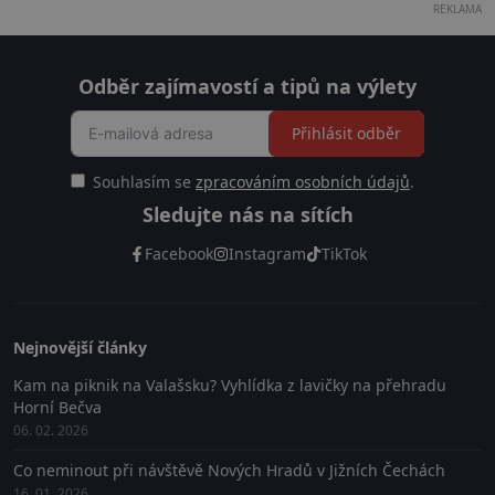
REKLAMA
Odběr zajímavostí a tipů na výlety
Přihlásit odběr
Souhlasím se
zpracováním osobních údajů
.
Sledujte nás na sítích
Facebook
Instagram
TikTok
Nejnovější články
Kam na piknik na Valašsku? Vyhlídka z lavičky na přehradu
Horní Bečva
06. 02. 2026
Co neminout při návštěvě Nových Hradů v Jižních Čechách
16. 01. 2026