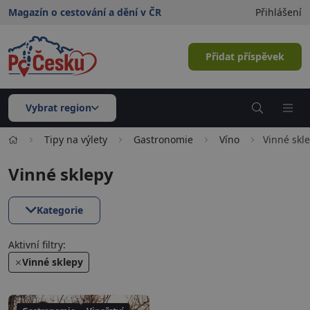
Magazín o cestování a dění v ČR
Přihlášení
Přidat příspěvek
Vybrat region
Tipy na výlety
Gastronomie
Víno
Vinné skl
Vinné sklepy
Kategorie
Aktivní filtry:
Vinné sklepy