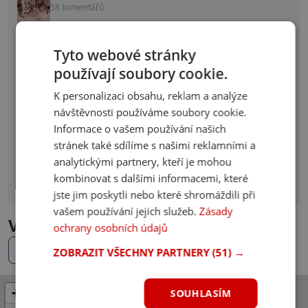
58 komentářů
Kvíz: Zvládáš české dějiny? Uhodneš, kdo je na
Tyto webové stránky
fotografii?
40 komentářů
používají soubory cookie.
K personalizaci obsahu, reklam a analýze
Kvíz: Znáš prezidenta ČR? Odpovíš na 10/10 otázek
návštěvnosti používáme soubory cookie.
správně?
38 komentářů
Informace o vašem používání našich
stránek také sdílíme s našimi reklamními a
Kvíz: Máš fotbal v malíčku? Uhádneš 10/10 klubů z
analytickými partnery, kteří je mohou
fotky?
kombinovat s dalšími informacemi, které
36 komentářů
jste jim poskytli nebo které shromáždili při
vašem používání jejich služeb.
Zásady
Vinné sklepy v okolí - mapa ČR
ochrany osobních údajů
Místa v mém okolí
ZOBRAZIT VŠECHNY PARTNERY
(51) →
+
SOUHLASÍM