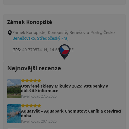
Zámek Konopiště
Zámek Konopiště, Konopiště, Benešov u Prahy, Česko
Benešovsko
,
Středočeský kraj
GPS:
49.7795741N, 14.6565338E
Nejnovější recenze
Otevřené sklepy Mikulov 2025: Vstupenky a
důležité informace
Pavel Kovář, 27.5.2025
Aquasvět – Aquapark Chomutov: Ceník a otevírací
doba
Pavel Kovář, 20.1.2025