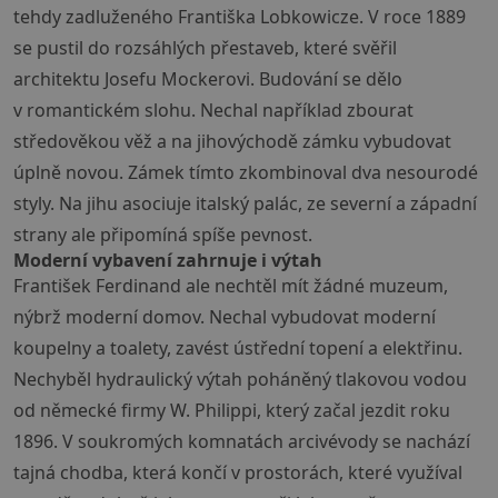
tehdy zadluženého Františka Lobkowicze. V roce 1889
se pustil do rozsáhlých přestaveb, které svěřil
architektu Josefu Mockerovi. Budování se dělo
v romantickém slohu. Nechal například zbourat
středověkou věž a na jihovýchodě zámku vybudovat
úplně novou. Zámek tímto zkombinoval dva nesourodé
styly. Na jihu asociuje italský palác, ze severní a západní
strany ale připomíná spíše pevnost.
Moderní vybavení zahrnuje i výtah
František Ferdinand ale nechtěl mít žádné muzeum,
nýbrž moderní domov. Nechal vybudovat moderní
koupelny a toalety, zavést ústřední topení a elektřinu.
Nechyběl hydraulický výtah poháněný tlakovou vodou
od německé firmy W. Philippi, který začal jezdit roku
1896. V soukromých komnatách arcivévody se nachází
tajná chodba, která končí v prostorách, které využíval