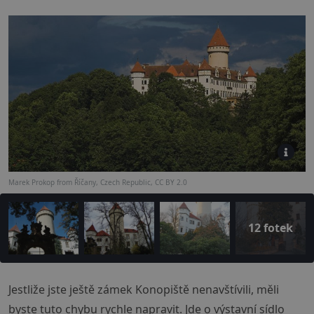
Marek Prokop from Říčany, Czech Republic, CC BY 2.0
12 fotek
Jestliže jste ještě zámek Konopiště nenavštívili, měli
byste tuto chybu rychle napravit. Jde o výstavní sídlo