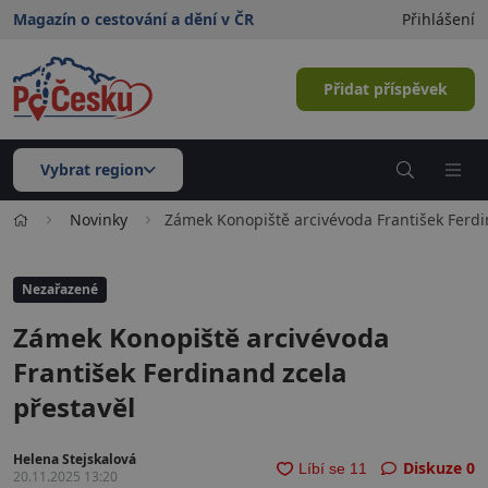
Magazín o cestování a dění v ČR
Přihlášení
Přidat příspěvek
Vybrat region
Novinky
Zámek Konopiště arcivévoda František Ferdi
Nezařazené
Zámek Konopiště arcivévoda
František Ferdinand zcela
přestavěl
Helena Stejskalová
Diskuze
0
20.11.2025 13:20