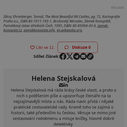
REKLAMA
Zdroj: Ehrenberger, Tomaš, The Most Beautiful 88 Castles, pg. 72, Kartografie
Praha a.s., ISBN 80-7011-745-1, Brožovský Miroslav, Zámek Konopiště,
Památkový ústav středních Čech, 1995, ISBN: 80-85094-43-6,
zamek-
konopiste.cz
,
zamekkonopiste.info
,
en.wikipedia.org
,
Diskuze
0
Sdílet článek:
Helena Stejskalová
Helena Stejskalová má ráda krásy české vlasti, a proto o
nich s potěšením píše a upozorňuje čtenáře na ta
nejzajímavější místa u nás. Ráda navíc přidá i nějaké
praktické cestovatelské rady. Kromě toho se zajímá o
historii, také především tu českou. Věnuje se mimo jiné
sestavování rodokmenu a miluje knížky, hlavně dobré
detektivky.