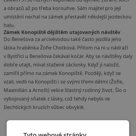
a obrazů až po třeba korouhve. Sám majitel pro její
umístění nechal na zámek přestavět někdejší jezdeckou
halu.
Zámek Konopiště dějištěm utajovaných návštěv
Do Benešova za arcivévodou také často jezdila jeho
láska hraběnka Žofie Chotková. Přitom na ni u nádraží
v Bystřici u Benešova čekával kočár. Aby se návštěvy daly
dobře utajit, míval stažené záclonky. Když ji naložil,
zamířil přímo na zámek Konopiště. Později, když se
vzali, vedli na Konopišti i se svými třemi dětmi (Žofie,
Maxmilián a Arnošt) velice šťastný rodinný život. Šlo o
vybojovaný sňatek z lásky, což tehdy nebylo ve
šlechtických kruzích vůbec obvyklé.
Tyto webové stránky