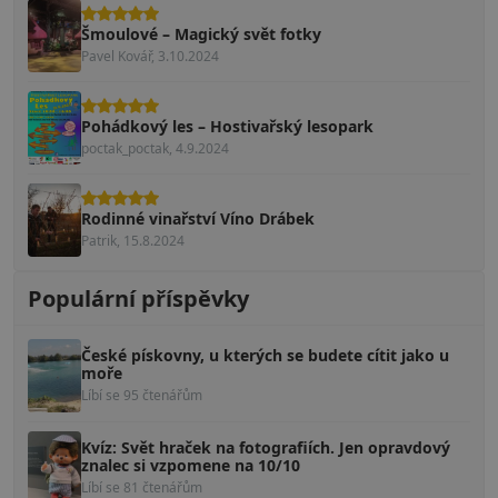
Šmoulové – Magický svět fotky
Pavel Kovář, 3.10.2024
Pohádkový les – Hostivařský lesopark
poctak_poctak, 4.9.2024
Rodinné vinařství Víno Drábek
Patrik, 15.8.2024
Populární příspěvky
České pískovny, u kterých se budete cítit jako u
moře
Líbí se 95 čtenářům
Kvíz: Svět hraček na fotografiích. Jen opravdový
znalec si vzpomene na 10/10
Líbí se 81 čtenářům