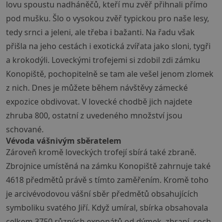
lovu spoustu nadháněčů, kteří mu zvěř přihnali přímo
pod mušku. Šlo o vysokou zvěř typickou pro naše lesy,
tedy srnci a jeleni, ale třeba i bažanti. Na řadu však
přišla na jeho cestách i exotická zvířata jako sloni, tygři
a krokodýli. Loveckými trofejemi si zdobil zdi zámku
Konopiště, pochopitelně se tam ale vešel jenom zlomek
z nich. Dnes je můžete během návštěvy zámecké
expozice obdivovat. V lovecké chodbě jich najdete
zhruba 800, ostatní z uvedeného množství jsou
schované.
Vévoda vášnivým sběratelem
Zároveň kromě loveckých trofejí sbírá také zbraně.
Zbrojnice umístěná na zámku Konopiště zahrnuje také
4618 předmětů právě s tímto zaměřením. Kromě toho
je arcivévodovou vášní sběr předmětů obsahujících
symboliku svatého Jiří. Když umíral, sbírka obsahovala
celkem 3750 různých exponátů od dýmek, zbraní, soch