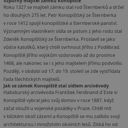
Vzpurný majitel zámku Konopiště
Roku 1327 se majiteli zámku stal rod Šternberků a držel
ho dlouhých 275 let. Petr Konopišťský ze Šternberka
v roce 1412 spojil konopišťské a šternberské panství.
Významným vlastníkem sídla se potom z jeho rodu stal
Zdeněk Konopišťský ze Šternberka. Proslavil se jako
vůdce katolíků, který chtěl svrhnout Jiřího z Poděbrad.
Konopiště Jiřího vojskům vzdorovalo až do prosince
1468, ale nakonec se i s jeho majitelem Jiřímu podvolilo.
Později, v období od 17. do 19. století se zde vystřídala
řada šlechtických majitelů.
Jak se zámek Konopiště stal sídlem arcivévody
Habsburský arcivévoda František Ferdinand d´Este si
Konopiště vybral jako svůj domov v roce 1887, když
začal sloužil u vojenské posádky v Praze. Chtěl mít
v blízkém okolí zázemí a Konopiště se mu zalíbilo svojí
architekturou i množstvím okolních lesů. Získá ho od