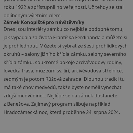
roku 1922 a zpřístupnil ho veřejnosti. Už tehdy se stal
oblíbeným výletním cílem.
Zámek Konopiště pro návštěvníky
Dnes jsou interiéry zámku co nejblíže podobné tomu,
jak vypadala za života Františka Ferdinanda a můžete si
je prohlédnout. Můžete si vybrat ze šesti prohlídkových
okruhů – salony jižního křídla zámku, salony severního
křídla zámku, soukromé pokoje arcivévodovy rodiny,
lovecká trasa, muzeum sv. Jiří, arcivévodova střelnice,
sedmým je potom Růžová zahrada. Dlouhou tradici tu
má také chov medvědů, takže byste neměli vynechat
zdejší medvědinec. Nejlépe se na zámek dostanete
z Benešova. Zajímavý program slibuje například
Hradozámecká noc, která proběhne 24. srpna 2024.