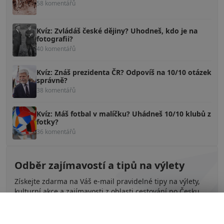
58 komentářů
Kvíz: Zvládáš české dějiny? Uhodneš, kdo je na
fotografii?
40 komentářů
Kvíz: Znáš prezidenta ČR? Odpovíš na 10/10 otázek
správně?
38 komentářů
Kvíz: Máš fotbal v malíčku? Uhádneš 10/10 klubů z
fotky?
36 komentářů
Odběr zajímavostí a tipů na výlety
Získejte zdarma na Váš e-mail pravidelné tipy na výlety,
kulturní akce a zajímavosti z oblasti cestování po Česku.
Zavřít reklamu
Přihlásit odběr