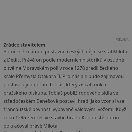
REKLAMA
Zrádce stavitelem
Poměrně známou postavou českých dějin se stal Milota
z Dědic. Právě on podle moderních historiků v osudné
bitvě na Moravském poli v roce 1278 zradil českého
krále Přemysla Otakara II. Pro nás ale bude zajímavou
postavou jeho bratr Tobiáš, který získal funkci
pražského biskupa. Tobiáš poblíž rodového sídla ve
středočeském Benešově postavil hrad. Jako vzor si vzal
francouzské pevnosti vybavené válcovými věžemi. Když
roku 1296 zemřel, ve stavbě hradu Konopiště potom
pokračoval právě Milota.