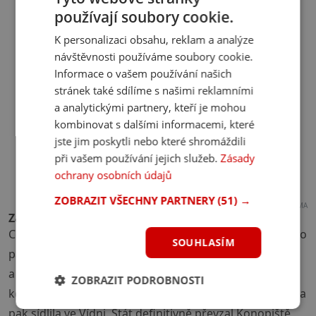
používají soubory cookie.
K personalizaci obsahu, reklam a analýze
návštěvnosti používáme soubory cookie.
Informace o vašem používání našich
stránek také sdílíme s našimi reklamními
a analytickými partnery, kteří je mohou
kombinovat s dalšími informacemi, které
jste jim poskytli nebo které shromáždili
při vašem používání jejich služeb.
Zásady
ochrany osobních údajů
ZOBRAZIT VŠECHNY PARTNERY
(51) →
REKLAMA
Zabavené sídlo
Co se stalo s Konopištěm po zavraždění arcivévodského
SOUHLASÍM
páru v Sarajevu v červnu roku 1914? Panství Konopiště
a zámek připadlo jejich osiřelým dětem. Po roce 1918,
ZOBRAZIT PODROBNOSTI
když vzniklo Československo, bylo ale zabaveno. Rodina
pak sídlila ve Vídni. Stát definitivně převzal Konopiště