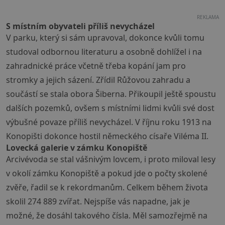
REKLAMA
S místním obyvateli příliš nevycházel
V parku, který si sám upravoval, dokonce kvůli tomu
studoval odbornou literaturu a osobně dohlížel i na
zahradnické práce včetně třeba kopání jam pro
stromky a jejich sázení. Zřídil Růžovou zahradu a
součástí se stala obora Šiberna. Přikoupil ještě spoustu
dalších pozemků, ovšem s místními lidmi kvůli své dost
výbušné povaze příliš nevycházel. V říjnu roku 1913 na
Konopišti dokonce hostil německého císaře Viléma II.
Lovecká galerie v zámku Konopiště
Arcivévoda se stal vášnivým lovcem, i proto miloval lesy
v okolí zámku Konopiště a pokud jde o počty skolené
zvěře, řadil se k rekordmanům. Celkem během života
skolil 274 889 zvířat. Nejspíše vás napadne, jak je
možné, že dosáhl takového čísla. Měl samozřejmě na