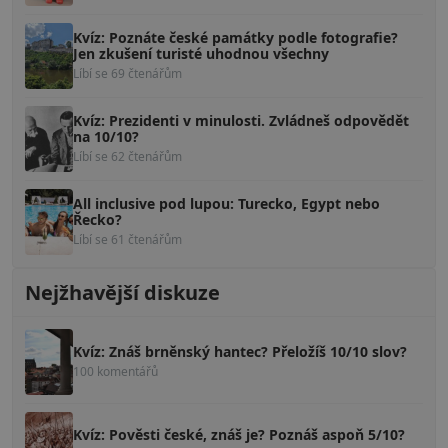
Kvíz: Poznáte české památky podle fotografie?
Jen zkušení turisté uhodnou všechny
Líbí se 69 čtenářům
Kvíz: Prezidenti v minulosti. Zvládneš odpovědět
na 10/10?
Líbí se 62 čtenářům
All inclusive pod lupou: Turecko, Egypt nebo
Řecko?
Líbí se 61 čtenářům
Nejžhavější diskuze
Kvíz: Znáš brněnský hantec? Přeložíš 10/10 slov?
100 komentářů
Kvíz: Pověsti české, znáš je? Poznáš aspoň 5/10?