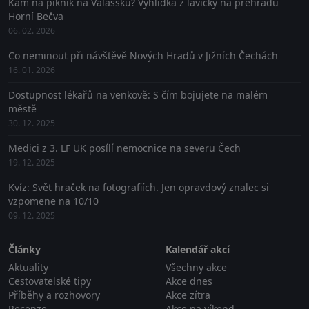
Kam na piknik na Valašsku? Vyhlídka z lavičky na přehradu
Horní Bečva
06. 02. 2026
Co neminout při návštěvě Nových Hradů v Jižních Čechách
16. 01. 2026
Dostupnost lékařů na venkově: S čím bojujete na malém
městě
30. 12. 2025
Medici z 3. LF UK posílí nemocnice na severu Čech
19. 12. 2025
Kvíz: Svět hraček na fotografiích. Jen opravdový znalec si
vzpomene na 10/10
09. 12. 2025
Články
Kalendář akcí
Aktuality
Všechny akce
Cestovatelské tipy
Akce dnes
Příběhy a rozhovory
Akce zítra
Recenze
Akce na víkend