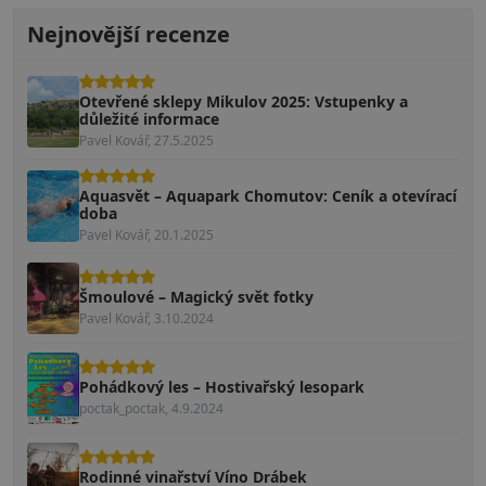
Nejnovější recenze
Otevřené sklepy Mikulov 2025: Vstupenky a
důležité informace
Pavel Kovář, 27.5.2025
Aquasvět – Aquapark Chomutov: Ceník a otevírací
doba
Pavel Kovář, 20.1.2025
Šmoulové – Magický svět fotky
Pavel Kovář, 3.10.2024
Pohádkový les – Hostivařský lesopark
poctak_poctak, 4.9.2024
Rodinné vinařství Víno Drábek