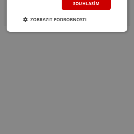
SOUHLASÍM
Kvíz: Máš fotbal v malíčku? Uhádneš 10/10 klubů z
fotky?
36 komentářů
ZOBRAZIT PODROBNOSTI