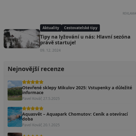
REKLAMA
Aktuality
Cestovatelské tipy
Tipy na lyžování u nás: Hlavní sezóna
právě startuje!
09. 12. 2024
Nejnovější recenze
Otevřené sklepy Mikulov 2025: Vstupenky a důležité
informace
Pavel Kovář, 27.5.2025
Aquasvět – Aquapark Chomutov: Ceník a otevírací
doba
Pavel Kovář, 20.1.2025