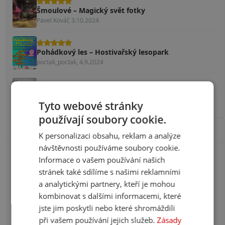
Šmoulové – Magický svět fotky
Pavel Kovář, 3.10.2024
Pohádkový les – Hostivařský lesopark
poctak_poctak, 4.9.2024
Rodinné vinařství Víno Drábek
Tyto webové stránky
Patrik, 15.8.2024
používají soubory cookie.
Populární příspěvky
K personalizaci obsahu, reklam a analýze
návštěvnosti používáme soubory cookie.
České pískovny, u kterých se budete cítit jako u
Informace o vašem používání našich
moře
stránek také sdílíme s našimi reklamními
Líbí se 95 čtenářům
a analytickými partnery, kteří je mohou
kombinovat s dalšími informacemi, které
Kvíz: Svět hraček na fotografiích. Jen opravdový
znalec si vzpomene na 10/10
jste jim poskytli nebo které shromáždili
Líbí se 81 čtenářům
při vašem používání jejich služeb.
Zásady