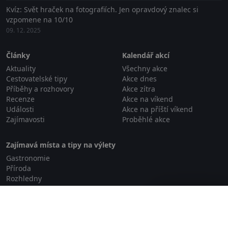
Kvíz: Svět hraček na fotografiích. Jen opravdový znalec si
vzpomene na 10/10
09. 12. 2025
Články
Kalendář akcí
Aktuality
Všechny akce
Cestovatelské tipy
Akce dnes
Příběhy a rozhovory
Akce zítra
Recenze
Akce na víkend
Události
Akce na příští víkend
Zajímavosti
Proběhlé akce
Zajímavá místa a tipy na výlety
Gastronomie
Příroda
Rozhledny
Relaxace a wellness
Zavřít reklamu
Rodinné aktivity