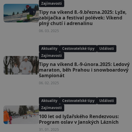
Zajímavosti
Tipy na víkend 8.-9.března.2025: Lyže,
zabijačka a festival polévek: Víkend
plný chutí i adrenalinu
06. 03. 2025
Aktuality
Cestovatelské tipy
Události
Zajímavosti
Tipy na víkend 8.-9-února.2025: Ledový
maraton, běh Prahou i snowboardový
šampionát
06. 02. 2025
Aktuality
Cestovatelské tipy
Události
Zajímavosti
100 let od lyžařského Rendezvous:
Program oslav v Janských Lázních
31. 01. 2025