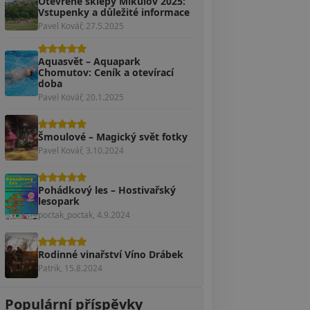
Otevřené sklepy Mikulov 2025:
Vstupenky a důležité informace
Pavel Kovář, 27.5.2025
Aquasvět – Aquapark
Chomutov: Ceník a otevírací
doba
Pavel Kovář, 20.1.2025
Šmoulové – Magický svět fotky
Pavel Kovář, 3.10.2024
Pohádkový les – Hostivařský
lesopark
poctak_poctak, 4.9.2024
Rodinné vinařství Víno Drábek
Patrik, 15.8.2024
Populární příspěvky