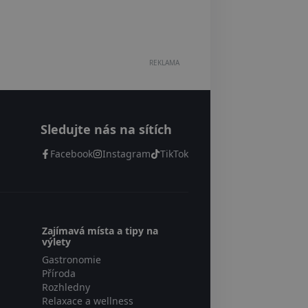
REKLAMA
Sledujte nás na sítích
Facebook
Instagram
TikTok
Zajímavá místa a tipy na
výlety
Gastronomie
Příroda
Rozhledny
Relaxace a wellness