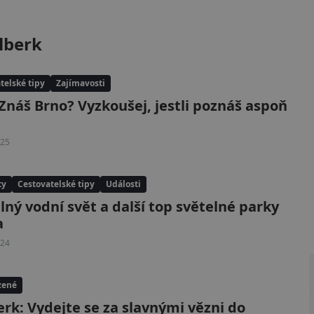
lberk
telské tipy
Zajímavosti
 Znáš Brno? Vyzkoušej, jestli poznáš aspoň
025
ty
Cestovatelské tipy
Události
lný vodní svět a další top světelné parky
a
024
zené
erk: Vydejte se za slavnými vězni do