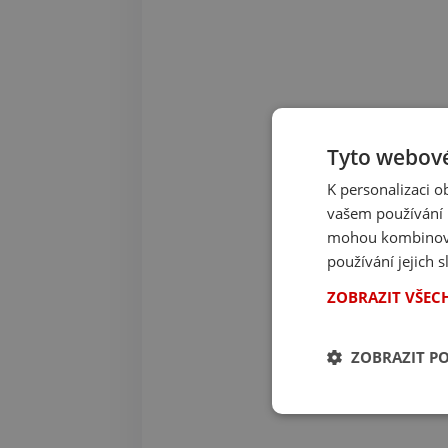
Tyto webové
K personalizaci 
vašem používání n
mohou kombinovat
používání jejich 
ZOBRAZIT VŠEC
ZOBRAZIT P