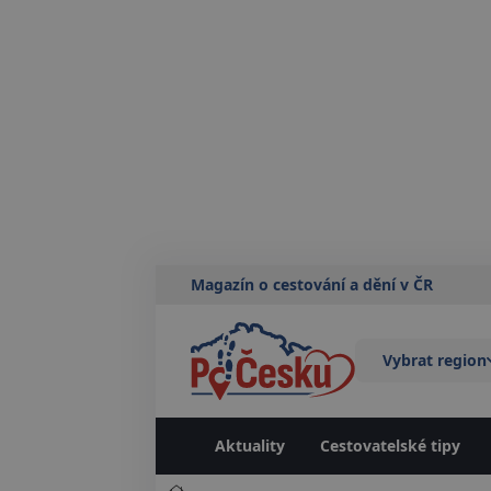
Magazín o cestování a dění v ČR
Vybrat region
Aktuality
Cestovatelské tipy