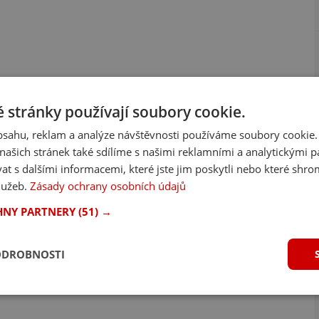
 stránky používají soubory cookie.
obsahu, reklam a analýze návštěvnosti používáme soubory cookie.
ašich stránek také sdílíme s našimi reklamními a analytickými par
 s dalšími informacemi, které jste jim poskytli nebo které shro
služeb.
Zásady ochrany osobních údajů
HNY PARTNERY
(51) →
ODROBNOSTI