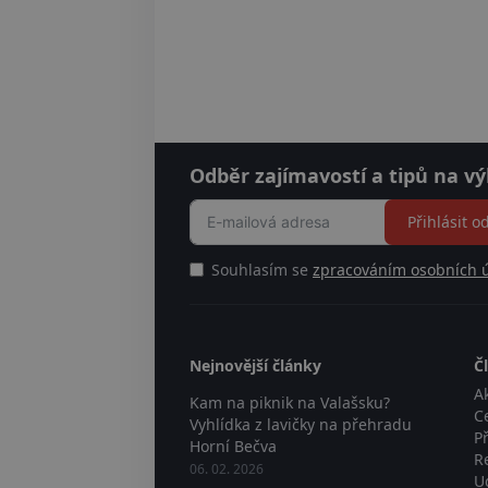
Odběr zajímavostí a tipů na vý
Přihlásit o
Souhlasím se
zpracováním osobních 
Nejnovější články
Č
Ak
Kam na piknik na Valašsku?
C
Vyhlídka z lavičky na přehradu
P
Horní Bečva
R
06. 02. 2026
U