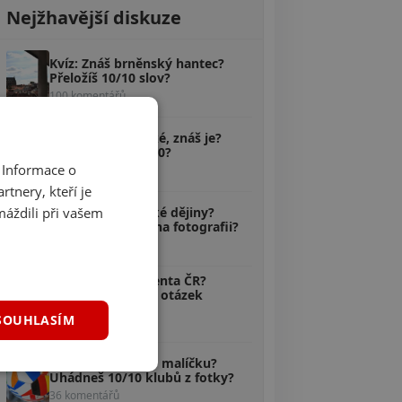
Nejžhavější diskuze
Kvíz: Znáš brněnský hantec?
Přeložíš 10/10 slov?
100 komentářů
Kvíz: Pověsti české, znáš je?
Poznáš aspoň 5/10?
 Informace o
58 komentářů
tnery, kteří je
Kvíz: Zvládáš české dějiny?
máždili při vašem
Uhodneš, kdo je na fotografii?
40 komentářů
Kvíz: Znáš prezidenta ČR?
Odpovíš na 10/10 otázek
správně?
SOUHLASÍM
38 komentářů
Kvíz: Máš fotbal v malíčku?
Uhádneš 10/10 klubů z fotky?
36 komentářů