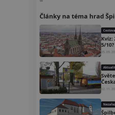
Články na téma hrad Špi
Cestova
Kvíz:
5/10?
05. 09. 2
Aktuali
Světe
Česk
02. 11. 2
Nezařa
Špilb