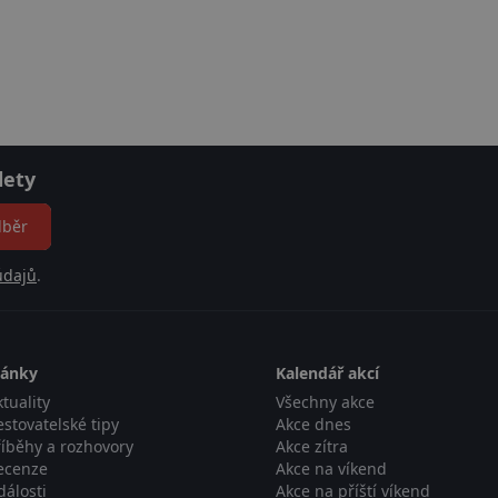
lety
dběr
údajů
.
lánky
Kalendář akcí
tuality
Všechny akce
estovatelské tipy
Akce dnes
říběhy a rozhovory
Akce zítra
ecenze
Akce na víkend
dálosti
Akce na příští víkend