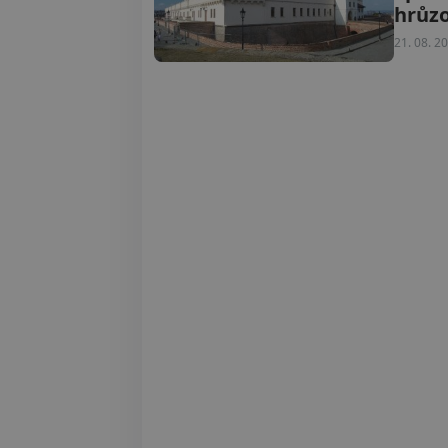
hrůzo
21. 08. 2