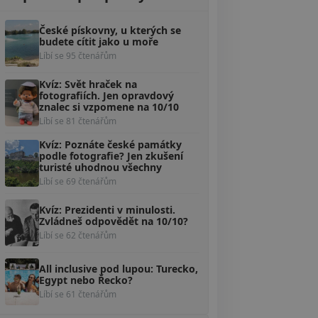
České pískovny, u kterých se
budete cítit jako u moře
Líbí se 95 čtenářům
Kvíz: Svět hraček na
fotografiích. Jen opravdový
znalec si vzpomene na 10/10
Líbí se 81 čtenářům
Kvíz: Poznáte české památky
podle fotografie? Jen zkušení
turisté uhodnou všechny
Líbí se 69 čtenářům
Kvíz: Prezidenti v minulosti.
Zvládneš odpovědět na 10/10?
Líbí se 62 čtenářům
All inclusive pod lupou: Turecko,
Egypt nebo Řecko?
Líbí se 61 čtenářům