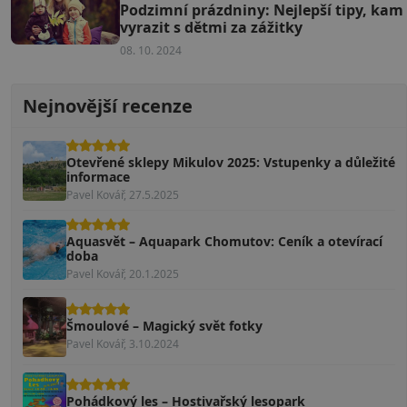
Podzimní prázdniny: Nejlepší tipy, kam
vyrazit s dětmi za zážitky
08. 10. 2024
Nejnovější recenze
Otevřené sklepy Mikulov 2025: Vstupenky a důležité
informace
Pavel Kovář, 27.5.2025
Aquasvět – Aquapark Chomutov: Ceník a otevírací
doba
Pavel Kovář, 20.1.2025
Šmoulové – Magický svět fotky
Pavel Kovář, 3.10.2024
Pohádkový les – Hostivařský lesopark