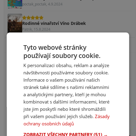
poctak_poctak, 4.9.2024
Rodinné vinařství Víno Drábek
Patrik, 15.8.2024
Populární příspěvky
Tyto webové stránky
používají soubory cookie.
České pískovny, u kterých se budete cítit jako u
K personalizaci obsahu, reklam a analýze
moře
Líbí se 95 čtenářům
návštěvnosti používáme soubory cookie.
Informace o vašem používání našich
Kvíz: Svět hraček na fotografiích. Jen opravdový
stránek také sdílíme s našimi reklamními
znalec si vzpomene na 10/10
a analytickými partnery, kteří je mohou
Líbí se 81 čtenářům
kombinovat s dalšími informacemi, které
jste jim poskytli nebo které shromáždili
Kvíz: Poznáte české památky podle fotografie? Jen
zkušení turisté uhodnou všechny
při vašem používání jejich služeb.
Zásady
Líbí se 69 čtenářům
ochrany osobních údajů
ZOBRAZIT VŠECHNY PARTNERY
(51) →