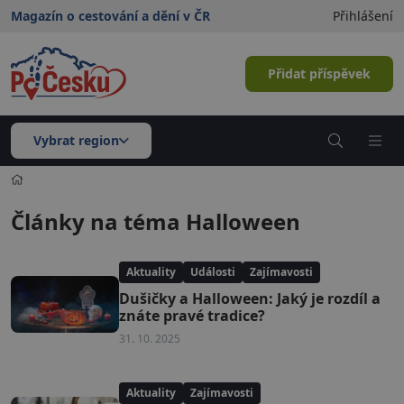
Magazín o cestování a dění v ČR
Přihlášení
Přidat příspěvek
Vybrat region
Články na téma Halloween
Aktuality
Události
Zajímavosti
Dušičky a Halloween: Jaký je rozdíl a
znáte pravé tradice?
31. 10. 2025
Aktuality
Zajímavosti