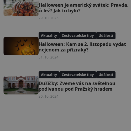
Halloween je americký svátek: Pravda,
či lež? Jak to bylo?
29. 10. 2025
Aktuality
Cestovatelské tipy
Události
Halloween: Kam se 2. listopadu vydat
nejenom za přízraky?
31. 10. 2024
Aktuality
Cestovatelské tipy
Události
Dušičky: Zveme vás na světelnou
podívanou pod Pražský hradem
30. 10. 2024