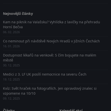
Nejnovější články
Kam na piknik na Valašsku? Vyhlídka z lavičky na přehradu
Horní Bečva
06. 02. 2026
Co neminout při návštěvě Nových Hradů v Jižních Čechách
16. 01. 2026
Dostupnost lékařů na venkově: S čím bojujete na malém
městě
30. 12. 2025
Medici z 3. LF UK posílí nemocnice na severu Čech
19. 12. 2025
Kvíz: Svět hraček na fotografiích. Jen opravdový znalec si
vzpomene na 10/10
09. 12. 2025
Články
Kalendář akcí