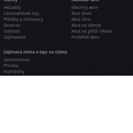
Aktuality
Všechny akce
Cestovatelské tipy
Akce dnes
Příběhy a rozhovory
Akce zítra
Recenze
Akce na víkend
Události
Akce na příští víkend
Zajímavosti
Proběhlé akce
Zajímavá místa a tipy na výlety
Gastronomie
Příroda
Rozhledny
Relaxace a wellness
Zavřít reklamu
Rodinné aktivity
GDPR
Zásady cookies
O projektu
Loga a bannery
Kontakt
Copyright © 2026 pocesku.eu
Digitální agentura Smit Media