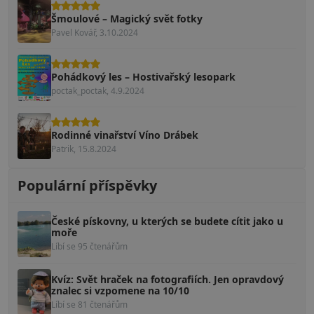
Šmoulové – Magický svět fotky
Pavel Kovář, 3.10.2024
Pohádkový les – Hostivařský lesopark
poctak_poctak, 4.9.2024
Rodinné vinařství Víno Drábek
Patrik, 15.8.2024
Populární příspěvky
České pískovny, u kterých se budete cítit jako u
moře
Líbí se 95 čtenářům
Kvíz: Svět hraček na fotografiích. Jen opravdový
znalec si vzpomene na 10/10
Líbí se 81 čtenářům