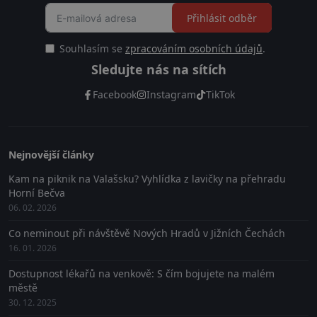
Přihlásit odběr
Souhlasím se
zpracováním osobních údajů
.
Sledujte nás na sítích
Facebook
Instagram
TikTok
Nejnovější články
Kam na piknik na Valašsku? Vyhlídka z lavičky na přehradu
Horní Bečva
06. 02. 2026
Co neminout při návštěvě Nových Hradů v Jižních Čechách
16. 01. 2026
Dostupnost lékařů na venkově: S čím bojujete na malém
městě
30. 12. 2025