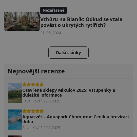
Nezařazené
Vzhůru na Blaník: Odkud se vzala
pověst o ukrytých rytířích?
31. 05. 2024
Další články
Nejnovější recenze
Otevřené sklepy Mikulov 2025: Vstupenky a
důležité informace
Pavel Kovář, 27.5.2025
Aquasvět – Aquapark Chomutov: Ceník a otevírací
doba
Pavel Kovář, 20.1.2025