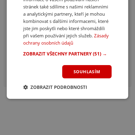
58 komentářů
stránek také sdílíme s našimi reklamními
a analytickými partnery, kteří je mohou
Kvíz: Zvládáš české dějiny? Uhodneš, kdo je na
kombinovat s dalšími informacemi, které
fotografii?
jste jim poskytli nebo které shromáždili
40 komentářů
při vašem používání jejich služeb.
Zásady
Kvíz: Znáš prezidenta ČR? Odpovíš na 10/10 otázek
ochrany osobních údajů
správně?
ZOBRAZIT VŠECHNY PARTNERY
(51) →
38 komentářů
Kvíz: Máš fotbal v malíčku? Uhádneš 10/10 klubů z
SOUHLASÍM
fotky?
36 komentářů
ZOBRAZIT PODROBNOSTI