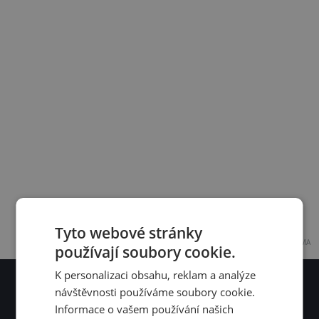
Tyto webové stránky
REKLAMA
používají soubory cookie.
K personalizaci obsahu, reklam a analýze
Odběr zajímavostí a tipů na výlety
návštěvnosti používáme soubory cookie.
Informace o vašem používání našich