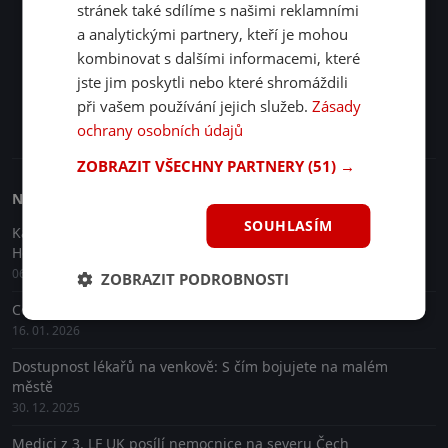
Přihlásit odběr
stránek také sdílíme s našimi reklamními
a analytickými partnery, kteří je mohou
Souhlasím se
zpracováním osobních údajů
.
kombinovat s dalšími informacemi, které
Sledujte nás na sítích
jste jim poskytli nebo které shromáždili
při vašem používání jejich služeb.
Zásady
Facebook
Instagram
TikTok
ochrany osobních údajů
ZOBRAZIT VŠECHNY PARTNERY
(51) →
Nejnovější články
SOUHLASÍM
Kam na piknik na Valašsku? Vyhlídka z lavičky na přehradu
Horní Bečva
06. 02. 2026
ZOBRAZIT PODROBNOSTI
Co neminout při návštěvě Nových Hradů v Jižních Čechách
16. 01. 2026
Dostupnost lékařů na venkově: S čím bojujete na malém
městě
30. 12. 2025
Medici z 3. LF UK posílí nemocnice na severu Čech