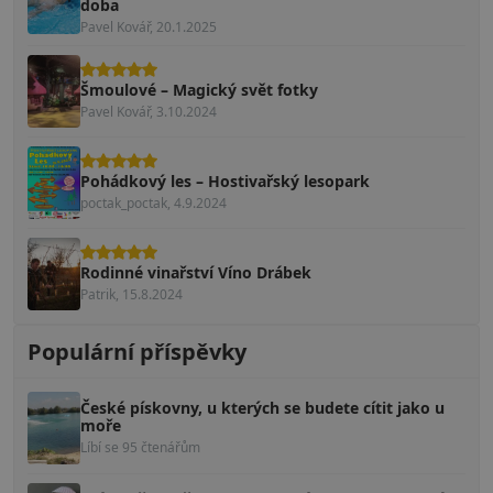
doba
Pavel Kovář, 20.1.2025
Šmoulové – Magický svět fotky
Pavel Kovář, 3.10.2024
Pohádkový les – Hostivařský lesopark
poctak_poctak, 4.9.2024
Rodinné vinařství Víno Drábek
Patrik, 15.8.2024
Populární příspěvky
České pískovny, u kterých se budete cítit jako u
moře
Líbí se 95 čtenářům