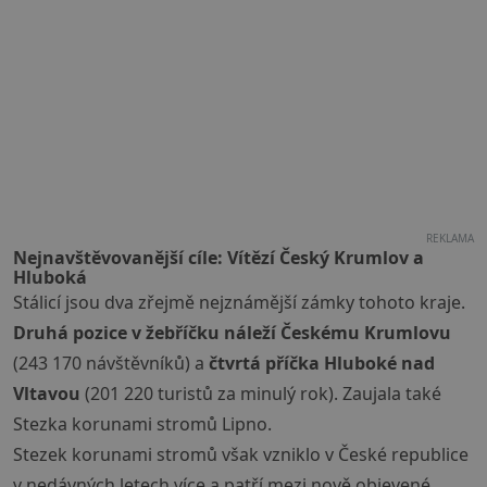
REKLAMA
Nejnavštěvovanější cíle: Vítězí Český Krumlov a
Hluboká
Stálicí jsou dva zřejmě nejznámější zámky tohoto kraje.
Druhá pozice v žebříčku náleží Českému Krumlovu
(243 170 návštěvníků) a
čtvrtá příčka
Hluboké nad
Vltavou
(201 220 turistů za minulý rok). Zaujala také
Stezka korunami stromů Lipno.
Stezek korunami stromů však vzniklo v České republice
v nedávných letech více a patří mezi nově objevené