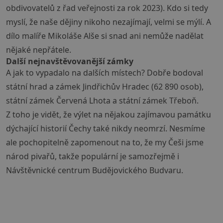
obdivovatelů z řad veřejnosti za rok 2023). Kdo si tedy
myslí, že naše dějiny nikoho nezajímají, velmi se mýlí. A
dílo malíře Mikoláše Alše si snad ani nemůže nadělat
nějaké nepřátele.
Další nejnavštěvovanější zámky
A jak to vypadalo na dalších místech? Dobře bodoval
státní hrad a zámek Jindřichův Hradec (62 890 osob),
státní
zámek Červená Lhota
a státní
zámek Třeboň
.
Z toho je vidět, že výlet na nějakou zajímavou památku
dýchající historií Čechy také nikdy neomrzí. Nesmíme
ale pochopitelně zapomenout na to, že my Češi jsme
národ pivařů, takže populární je samozřejmě i
Návštěvnické centrum Budějovického Budvaru.