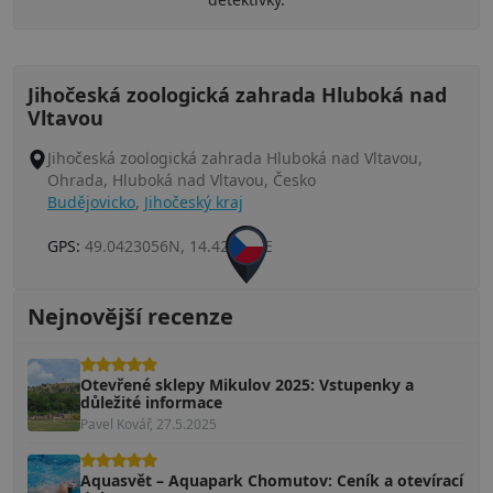
Jihočeská zoologická zahrada Hluboká nad
Vltavou
Jihočeská zoologická zahrada Hluboká nad Vltavou,
Ohrada, Hluboká nad Vltavou, Česko
Budějovicko
,
Jihočeský kraj
GPS:
49.0423056N, 14.422425E
Nejnovější recenze
Otevřené sklepy Mikulov 2025: Vstupenky a
důležité informace
Pavel Kovář, 27.5.2025
Aquasvět – Aquapark Chomutov: Ceník a otevírací