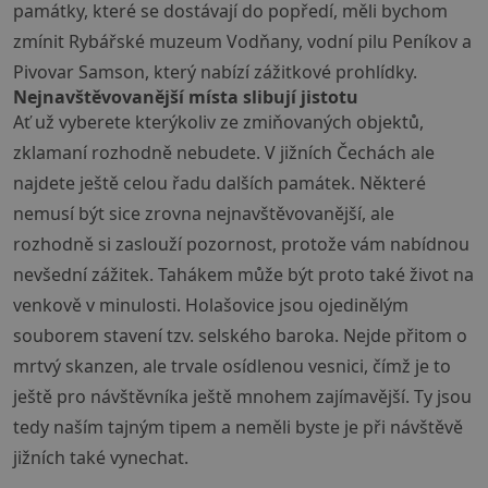
památky, které se dostávají do popředí, měli bychom
zmínit Rybářské muzeum Vodňany, vodní pilu Peníkov a
Pivovar Samson, který nabízí zážitkové prohlídky.
Nejnavštěvovanější místa slibují jistotu
Ať už vyberete kterýkoliv ze zmiňovaných objektů,
zklamaní rozhodně nebudete. V jižních Čechách ale
najdete ještě celou řadu dalších památek. Některé
nemusí být sice zrovna nejnavštěvovanější, ale
rozhodně si zaslouží pozornost, protože vám nabídnou
nevšední zážitek. Tahákem může být proto také život na
venkově v minulosti. Holašovice jsou ojedinělým
souborem stavení tzv. selského baroka. Nejde přitom o
mrtvý skanzen, ale trvale osídlenou vesnici, čímž je to
ještě pro návštěvníka ještě mnohem zajímavější. Ty jsou
tedy naším tajným tipem a neměli byste je při návštěvě
jižních také vynechat.