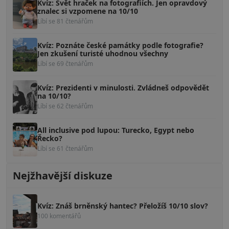
Kvíz: Svět hraček na fotografiích. Jen opravdový
znalec si vzpomene na 10/10
Líbí se 81 čtenářům
Kvíz: Poznáte české památky podle fotografie?
Jen zkušení turisté uhodnou všechny
Líbí se 69 čtenářům
Kvíz: Prezidenti v minulosti. Zvládneš odpovědět
na 10/10?
Líbí se 62 čtenářům
All inclusive pod lupou: Turecko, Egypt nebo
Řecko?
Líbí se 61 čtenářům
Nejžhavější diskuze
Kvíz: Znáš brněnský hantec? Přeložíš 10/10 slov?
100 komentářů