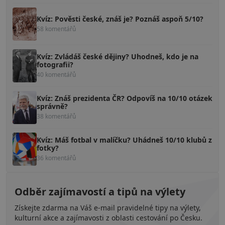
Kvíz: Pověsti české, znáš je? Poznáš aspoň 5/10?
58 komentářů
Kvíz: Zvládáš české dějiny? Uhodneš, kdo je na
fotografii?
40 komentářů
Kvíz: Znáš prezidenta ČR? Odpovíš na 10/10 otázek
správně?
38 komentářů
Kvíz: Máš fotbal v malíčku? Uhádneš 10/10 klubů z
fotky?
36 komentářů
Odběr zajímavostí a tipů na výlety
Získejte zdarma na Váš e-mail pravidelné tipy na výlety,
kulturní akce a zajímavosti z oblasti cestování po Česku.