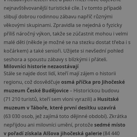
nejnavštěvovanější turistické cíle. I v tomto případě
slibují dobrou rodinnou zábavu napříč různými
věkovými skupinami. Zpravidla se nejedná o fyzicky
příliš náročný výkon, takže se zúčastnit mohou i velmi
malé děti (někde je možné se na stezku dostat třeba i s
kočárkem) a také senioři. Užijete si nevšední pohled
seshora a spoustu zábavy s blízkými i přáteli.
Milovníci historie nezaostávají
Stále se najde dost lidí, kteří mají zájem o historii
regionu, což dosvědčuje
osmá příčka pro Jihočeské
muzeum České Budějovice
– Historickou budovu
(71 210 turistů, kteří sem vloni vyrazili) a
Husitské
muzeum v Táboře, které první desítku uzavírá
(63 030 osob, jež zajímá toto dějinné období). Zkrátka
nepřijdou ani milovníci umění, protože
sedmé místo
v pořadí získala Alšova jihočeská galerie
(84 440