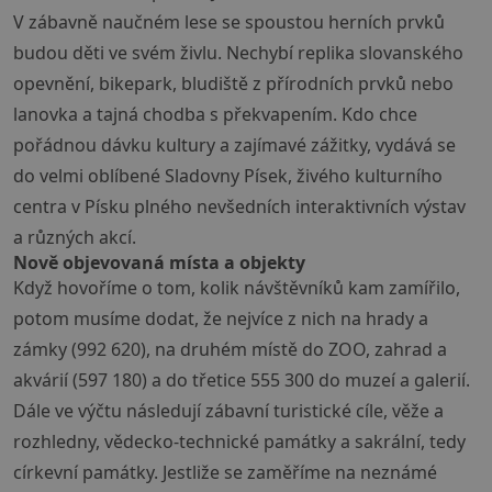
V zábavně naučném lese se spoustou herních prvků
budou děti ve svém živlu. Nechybí replika slovanského
opevnění, bikepark, bludiště z přírodních prvků nebo
lanovka a tajná chodba s překvapením. Kdo chce
pořádnou dávku kultury a zajímavé zážitky, vydává se
do velmi oblíbené Sladovny Písek, živého kulturního
centra v Písku plného nevšedních interaktivních výstav
a různých akcí.
Nově objevovaná místa a objekty
Když hovoříme o tom, kolik návštěvníků kam zamířilo,
potom musíme dodat, že nejvíce z nich na hrady a
zámky (992 620), na druhém místě do ZOO, zahrad a
akvárií (597 180) a do třetice 555 300 do muzeí a galerií.
Dále ve výčtu následují zábavní turistické cíle, věže a
rozhledny, vědecko-technické památky a sakrální, tedy
církevní památky. Jestliže se zaměříme na neznámé