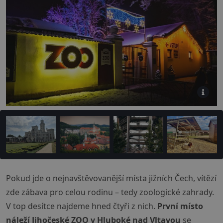
Pokud jde o nejnavštěvovanější místa jižních Čech, vítězí
zde zábava pro celou rodinu – tedy zoologické zahrady.
V top desítce najdeme hned čtyři z nich.
První místo
náleží Jihočeské ZOO v Hluboké nad Vltavou
se