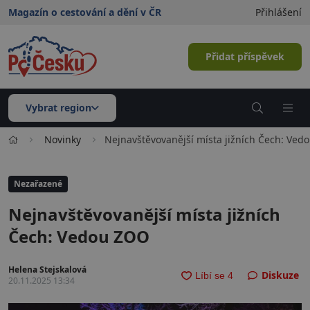
Magazín o cestování a dění v ČR
Přihlášení
Přidat příspěvek
Vybrat region
Novinky
Nejnavštěvovanější místa jižních Čech: Ved
Nezařazené
Nejnavštěvovanější místa jižních
Čech: Vedou ZOO
Helena Stejskalová
Diskuze
20.11.2025 13:34