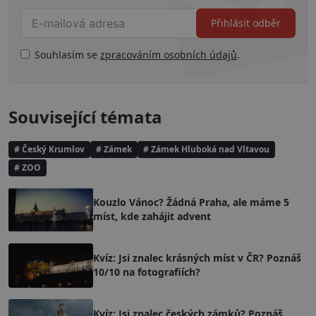
Přihlásit odběr
Souhlasím se
zpracováním osobních údajů
.
Související témata
# Český Krumlov
# Zámek
# Zámek Hluboká nad Vltavou
# ZOO
Kouzlo Vánoc? Žádná Praha, ale máme 5
míst, kde zahájit advent
Kvíz: Jsi znalec krásných míst v ČR? Poznáš
10/10 na fotografiích?
Kvíz: Jsi znalec českých zámků? Poznáš