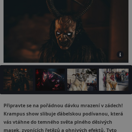
Připravte se na pořádnou dávku mrazení v zádech!
Krampus show slibuje ďábelskou podívanou, která
vás vtáhne do temného světa plného děsivých
masek, zvonících řetězů a ohnivých efektů. Tyto