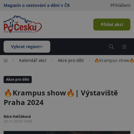
Magazín o cestování a dění v ČR
Přihlášení
Přidat akci
Vybrat region
Kalendář akcí
Akce pro děti
🔥Krampus show🔥|
Akce pro děti
🔥Krampus show🔥| Výstaviště
Praha 2024
Bára Halčáková
20.11.2024 18:09