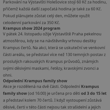
Parkování na Výstavišti Holešovice stojí 60 Kč za hodinu,
přičemž každá další započatá hodina je také za 60 Kč.
Pokud plánujete zůstat celý den, můžete využít
celodenní parkování za 350 Kč.
Krampus show 2024 program
V pátek 24. listopadu ožije Výstaviště Praha pekelnou
atmosférou, kdy se na návštěvníky vrhnou desítky
Krampus čertů. Na akci, která se uskuteční ve venkovní
části areálu, se představí více než 130 temných postav z
proslulých rakouských Krampus průvodů, známých
svými děsivými maskami, řetězy, kravskými zvonci a
ohni.
Odpolední Krampus family show
Akce je rozdělená na dvě části. Odpolední
Krampus
family show
(od 16:00) je určena pro děti
od 3 do 15 let
a představí kolem 70 čertů. I když vystoupení zůstává
děsivé, čerti v této části nejsou tak strašidelní a jejich