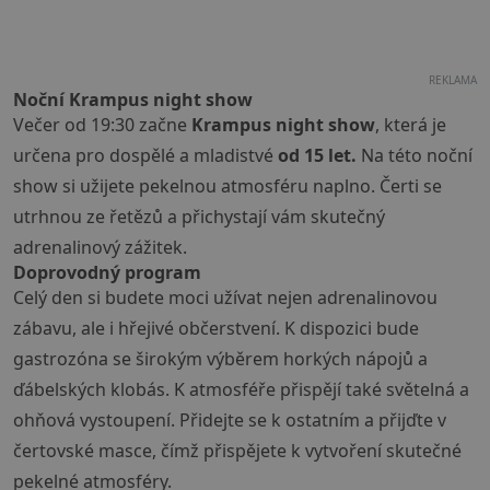
REKLAMA
Noční Krampus night show
Večer od 19:30 začne
Krampus night show
, která je
určena pro dospělé a mladistvé
od 15 let.
Na této noční
show si užijete pekelnou atmosféru naplno. Čerti se
utrhnou ze řetězů a přichystají vám skutečný
adrenalinový zážitek.
Doprovodný program
Celý den si budete moci užívat nejen adrenalinovou
zábavu, ale i hřejivé občerstvení. K dispozici bude
gastrozóna se širokým výběrem horkých nápojů a
ďábelských klobás. K atmosféře přispějí také světelná a
ohňová vystoupení. Přidejte se k ostatním a přijďte v
čertovské masce, čímž přispějete k vytvoření skutečné
pekelné atmosféry.