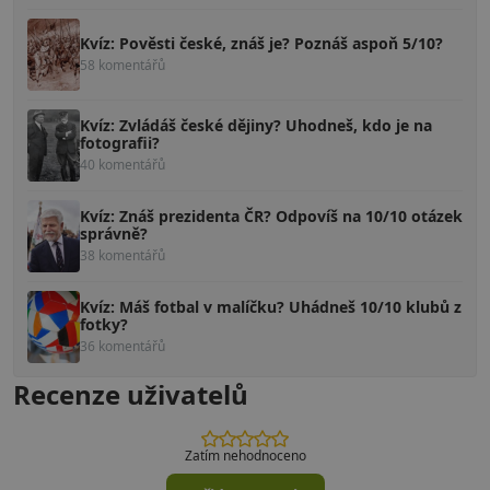
Kvíz: Pověsti české, znáš je? Poznáš aspoň 5/10?
58 komentářů
Kvíz: Zvládáš české dějiny? Uhodneš, kdo je na
fotografii?
40 komentářů
Kvíz: Znáš prezidenta ČR? Odpovíš na 10/10 otázek
správně?
38 komentářů
Kvíz: Máš fotbal v malíčku? Uhádneš 10/10 klubů z
fotky?
36 komentářů
Recenze uživatelů
Zatím nehodnoceno