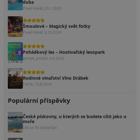
doba
Pavel Kovář, 20.1.2025
Šmoulové – Magický svět fotky
Pavel Kovář, 3.10.2024
Pohádkový les – Hostivařský lesopark
poctak_poctak, 4.9.2024
Rodinné vinařství Víno Drábek
Patrik, 15.8.2024
Populární příspěvky
České pískovny, u kterých se budete cítit jako u
moře
Líbí se 95 čtenářům