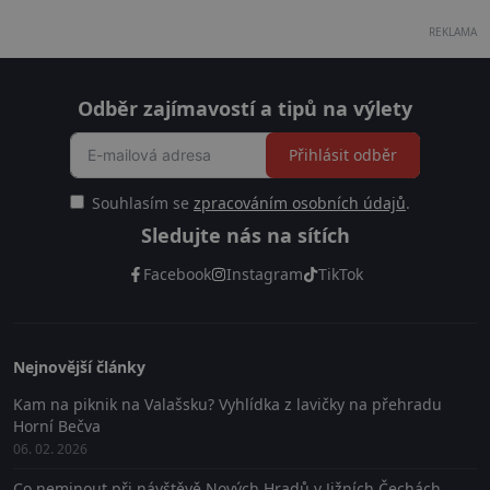
REKLAMA
Odběr zajímavostí a tipů na výlety
Přihlásit odběr
Souhlasím se
zpracováním osobních údajů
.
Sledujte nás na sítích
Facebook
Instagram
TikTok
Nejnovější články
Kam na piknik na Valašsku? Vyhlídka z lavičky na přehradu
Horní Bečva
06. 02. 2026
Co neminout při návštěvě Nových Hradů v Jižních Čechách