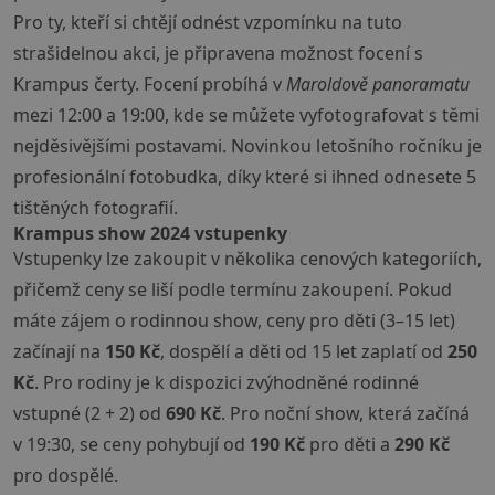
Pro ty, kteří si chtějí odnést vzpomínku na tuto
strašidelnou akci, je připravena možnost focení s
Krampus čerty. Focení probíhá v
Maroldově panoramatu
mezi 12:00 a 19:00, kde se můžete vyfotografovat s těmi
nejděsivějšími postavami. Novinkou letošního ročníku je
profesionální fotobudka, díky které si ihned odnesete 5
tištěných fotografií.
Krampus show 2024 vstupenky
Vstupenky lze zakoupit v několika cenových kategoriích,
přičemž ceny se liší podle termínu zakoupení. Pokud
máte zájem o rodinnou show, ceny pro děti (3–15 let)
začínají na
150 Kč
, dospělí a děti od 15 let zaplatí od
250
Kč
. Pro rodiny je k dispozici zvýhodněné rodinné
vstupné (2 + 2) od
690 Kč
. Pro noční show, která začíná
v 19:30, se ceny pohybují od
190 Kč
pro děti a
290 Kč
pro dospělé.