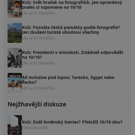
Kvíz: Svět hraček na fotografiích. Jen opravdový
znalec si vzpomene na 10/10
Líbí se 81 čtenářům
Kvíz: Poznáte české památky podle fotografie?
Jen zkušení turisté uhodnou všechny
Líbí se 69 čtenářům
Kvíz: Prezidenti v minulosti. Zvládneš odpovědět
na 10/10?
Líbí se 62 čtenářům
All inclusive pod lupou: Turecko, Egypt nebo
Řecko?
Líbí se 61 čtenářům
Nejžhavější diskuze
Kvíz: Znáš brněnský hantec? Přeložíš 10/10 slov?
100 komentářů