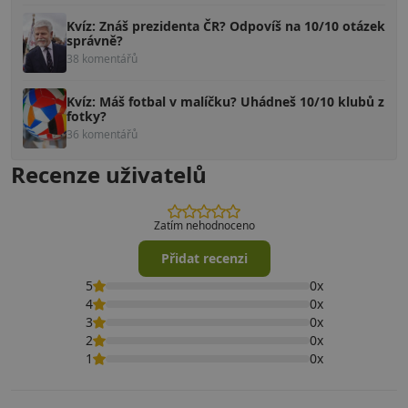
Kvíz: Znáš prezidenta ČR? Odpovíš na 10/10 otázek
správně?
38 komentářů
Kvíz: Máš fotbal v malíčku? Uhádneš 10/10 klubů z
fotky?
36 komentářů
Recenze uživatelů
Zatím nehodnoceno
Přidat recenzi
5
0x
4
0x
3
0x
2
0x
1
0x