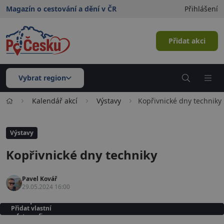
Magazín o cestování a dění v ČR
Přihlášení
Přidat akci
Vybrat region
Kalendář akcí
Výstavy
Kopřivnické dny techniky
Výstavy
Kopřivnické dny techniky
Pavel Kovář
29.05.2024 16:00
Přidat vlastní
fotografie