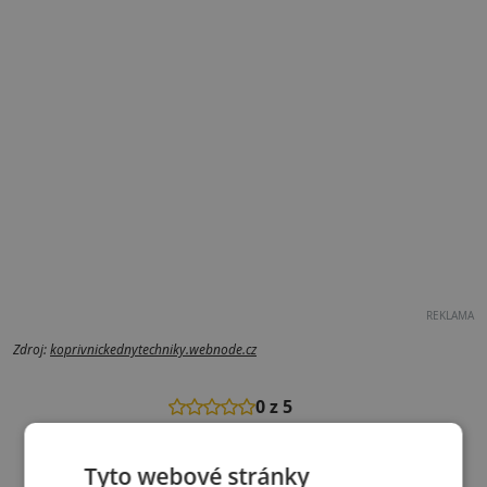
REKLAMA
Zdroj:
koprivnickednytechniky.webnode.cz
0 z 5
Zatím nehodnoceno
Sdílet článek:
Tyto webové stránky