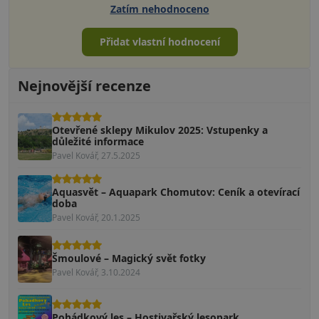
Zatím nehodnoceno
Přidat vlastní hodnocení
Nejnovější recenze
Otevřené sklepy Mikulov 2025: Vstupenky a
důležité informace
Pavel Kovář, 27.5.2025
Aquasvět – Aquapark Chomutov: Ceník a otevírací
doba
Pavel Kovář, 20.1.2025
Šmoulové – Magický svět fotky
Pavel Kovář, 3.10.2024
Pohádkový les – Hostivařský lesopark