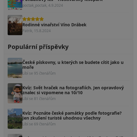
poctak_poctak, 4.9.2024
Rodinné vinařství Víno Drábek
Patrik, 15.8.2024
Populární příspěvky
České pískovny, u kterých se budete cítit jako u
moře
Líbí se 95 čtenářům
Kvíz: Svět hraček na fotografiích. Jen opravdový
znalec si vzpomene na 10/10
Líbí se 81 čtenářům
Kvíz: Poznáte české památky podle fotografie?
Jen zkušení turisté uhodnou všechny
Líbí se 69 čtenářům