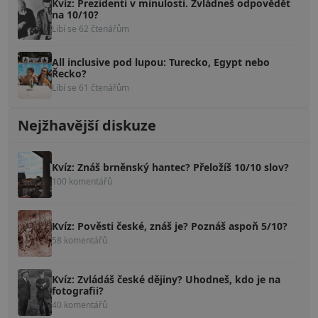
Kvíz: Prezidenti v minulosti. Zvládneš odpovědět
na 10/10?
Líbí se 62 čtenářům
All inclusive pod lupou: Turecko, Egypt nebo
Řecko?
Líbí se 61 čtenářům
Nejžhavější diskuze
Kvíz: Znáš brněnský hantec? Přeložíš 10/10 slov?
100 komentářů
Kvíz: Pověsti české, znáš je? Poznáš aspoň 5/10?
58 komentářů
Kvíz: Zvládáš české dějiny? Uhodneš, kdo je na
fotografii?
40 komentářů