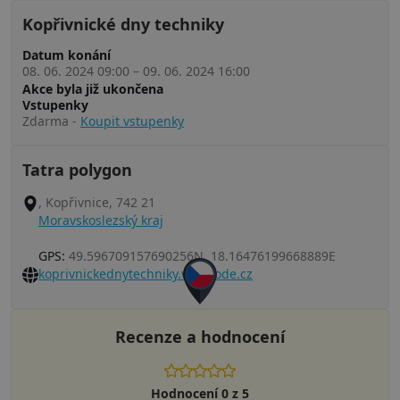
Kopřivnické dny techniky
Datum konání
08. 06. 2024 09:00
–
09. 06. 2024 16:00
Akce byla již ukončena
Vstupenky
Zdarma
-
Koupit vstupenky
Tatra polygon
, Kopřivnice, 742 21
Moravskoslezský kraj
GPS:
49.596709157690256N, 18.16476199668889E
koprivnickednytechniky.webnode.cz
Recenze a hodnocení
Hodnocení 0 z 5