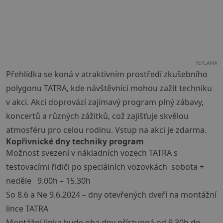
REKLAMA
Přehlídka se koná v atraktivním prostředí zkušebního
polygonu TATRA, kde návštěvníci mohou zažít techniku
v akci. Akci doprovází zajímavý program plný zábavy,
koncertů a různých zážitků, což zajišťuje skvělou
atmosféru pro celou rodinu. Vstup na akci je zdarma.
Kopřivnické dny techniky program
Možnost svezení v nákladních vozech TATRA s
testovacími řidiči po speciálních vozovkách sobota +
neděle 9.00h – 15.30h
So 8.6 a Ne 9.6.2024 – dny otevřených dveří na montážní
lince TATRA
Montážní linka bude oba dny přístupná od 9.30h do