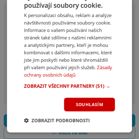
používají soubory cookie.
K personalizaci obsahu, reklam a analýze
návštěvnosti používáme soubory cookie.
Informace o vašem používání našich
Pavel Kovář
stránek také sdílíme s našimi reklamními
a analytickými partnery, kteří je mohou
kombinovat s dalšími informacemi, které
Pavel Kovář je IT specialista a provozovatel několika online
projektů. Studoval obor Informatika na Univerzitě
jste jim poskytli nebo které shromáždili
Palackého v Olomouci. Ve svém volném čase navštěvuje
při vašem používání jejich služeb.
Zásady
různé kouty a zajímavá místa po Česku, miluje českou
ochrany osobních údajů
přírodu, památky a kulturu. Rád kempuje, nocuje v
přírodě, zajímá se o ultralight a chodí dálkové trasy. Je
ZOBRAZIT VŠECHNY PARTNERY
(51) →
milovníkem Jižní Moravy a vinařské kultury. Své poznatky a
zkušenosti se snaží zdokumentovat a sdílet s ostatními.
SOUHLASÍM
ZOBRAZIT PODROBNOSTI
Nahlásit neaktuální obsah
Vložit na web