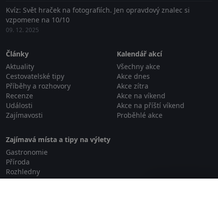
Kvíz: Svět hraček na fotografiích. Jen opravdový znalec si
vzpomene na 10/10
09. 12. 2025
Články
Kalendář akcí
Aktuality
Všechny akce
Cestovatelské tipy
Akce dnes
Příběhy a rozhovory
Akce zítra
Recenze
Akce na víkend
Události
Akce na příští víkend
Zajímavosti
Proběhlé akce
Zajímavá místa a tipy na výlety
Gastronomie
Příroda
Rozhledny
Relaxace a wellness
Zavřít reklamu
Rodinné aktivity