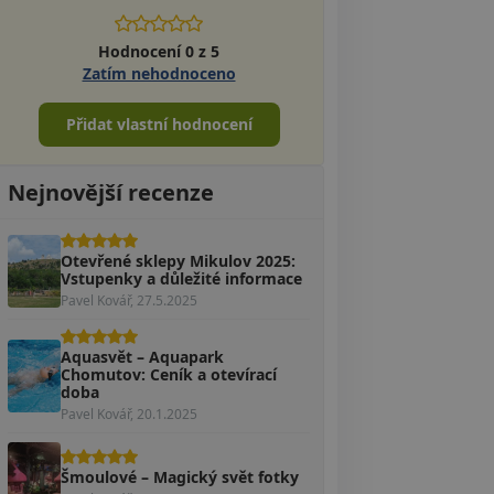
Hodnocení 0 z 5
Zatím nehodnoceno
Přidat vlastní hodnocení
Nejnovější recenze
Otevřené sklepy Mikulov 2025:
Vstupenky a důležité informace
Pavel Kovář, 27.5.2025
Aquasvět – Aquapark
Chomutov: Ceník a otevírací
doba
Pavel Kovář, 20.1.2025
Šmoulové – Magický svět fotky