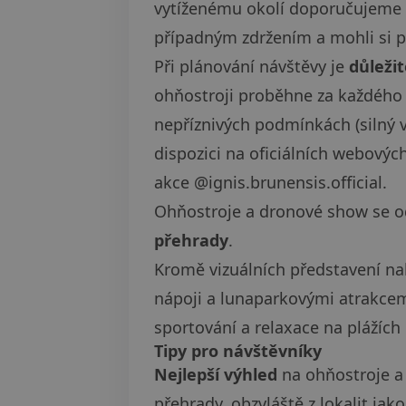
vytíženému okolí doporučujeme vy
případným zdržením a mohli si 
Při plánování návštěvy je
důležit
ohňostroji proběhne za každého
nepříznivých podmínkách (silný ví
dispozici na oficiálních webovýc
akce @ignis.brunensis.official.
Ohňostroje a dronové show se o
přehrady
.
Kromě vizuálních představení na
nápoji a lunaparkovými atrakce
sportování a relaxace na plážích
Tipy pro návštěvníky
Nejlepší výhled
na ohňostroje a 
přehrady, obzvláště z lokalit jak