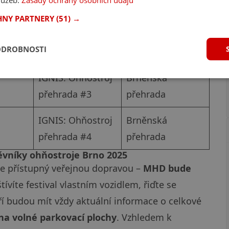
služeb.
Zásady ochrany osobních údajů
IGNIS: Dronová
HNY PARTNERY
(51) →
Brněnská
show přehrada
přehrada
ODROBNOSTI
#2
IGNIS: Ohňostroj
Brněnská
přehrada #3
přehrada
IGNIS: Ohňostroj
Brněnská
přehrada #4
přehrada
ěvníky ohňostroje Brno 2025
épe přístupný veřejnou dopravou –
MHD bude
tívíte festival vlastním vozidlem, řiďte se
eří budou mít vždy aktuální informace o celkové
na volné parkovací plochy
. Vzhledem k