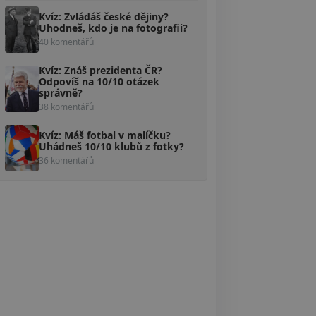
Kvíz: Zvládáš české dějiny?
Uhodneš, kdo je na fotografii?
40 komentářů
Kvíz: Znáš prezidenta ČR?
Odpovíš na 10/10 otázek
správně?
38 komentářů
Kvíz: Máš fotbal v malíčku?
Uhádneš 10/10 klubů z fotky?
36 komentářů