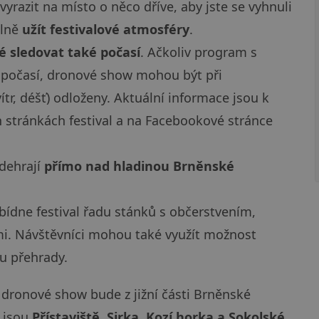
razit na místo o něco dříve, aby jste se vyhnuli
plně
užít festivalové atmosféry
.
é sledovat také počasí
. Ačkoliv program s
 počasí, dronové show mohou být při
tr, déšť) odloženy. Aktuální informace jsou k
h stránkách festival a na Facebookové stránce
dehrají
přímo nad hladinou Brněnské
bídne festival řadu stánků s občerstvením,
mi. Návštěvníci mohou také využít možnost
 u přehrady.
dronové show bude z jižní části Brněnské
o jsou
Přístaviště, Sirka, Kozí horka a Sokolské