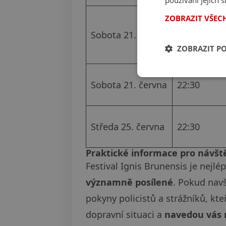
používání jejich 
ZOBRAZIT VŠEC
Sobota 21. června
22:00
ZOBRAZIT P
Sobota 21. června
22:30
Středa 25. června
22:30
Praktické informace pro návšt
Festival Ignis Brunensis je nejl
významně posílené
. Pokud navš
pokyny policistů a strážníků, kt
dopravní situaci a
navedou vás 