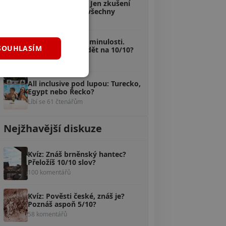
podle fotografie? Jen zkušení
turisté uhodnou všechny
Líbí se 69 čtenářům
Kvíz: Prezidenti v minulosti.
SOUHLASÍM
Zvládneš odpovědět na 10/10?
Líbí se 62 čtenářům
All inclusive pod lupou: Turecko,
Egypt nebo Řecko?
Líbí se 61 čtenářům
Nejžhavější diskuze
Kvíz: Znáš brněnský hantec?
Přeložíš 10/10 slov?
100 komentářů
Kvíz: Pověsti české, znáš je?
Poznáš aspoň 5/10?
58 komentářů