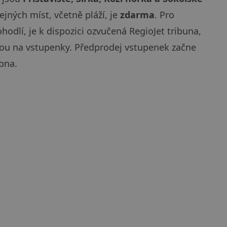
ejných míst, včetně pláží, je
zdarma
. Pro
ohodlí, je k dispozici ozvučená RegioJet tribuna,
ónou na vstupenky. Předprodej vstupenek začne
bna.