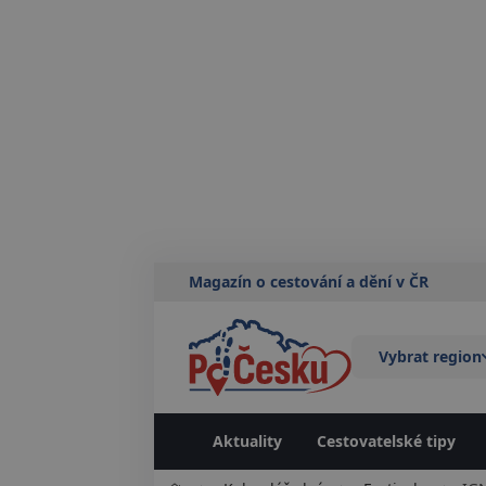
Magazín o cestování a dění v ČR
Vybrat region
Aktuality
Cestovatelské tipy