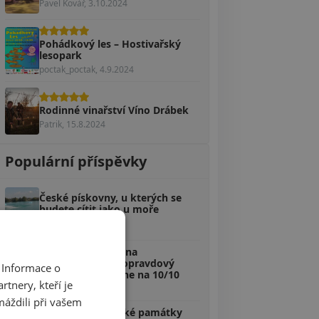
Pavel Kovář, 3.10.2024
Pohádkový les – Hostivařský
lesopark
poctak_poctak, 4.9.2024
Rodinné vinařství Víno Drábek
Patrik, 15.8.2024
Populární příspěvky
České pískovny, u kterých se
budete cítit jako u moře
Líbí se 95 čtenářům
Kvíz: Svět hraček na
fotografiích. Jen opravdový
 Informace o
znalec si vzpomene na 10/10
tnery, kteří je
Líbí se 81 čtenářům
máždili při vašem
Kvíz: Poznáte české památky