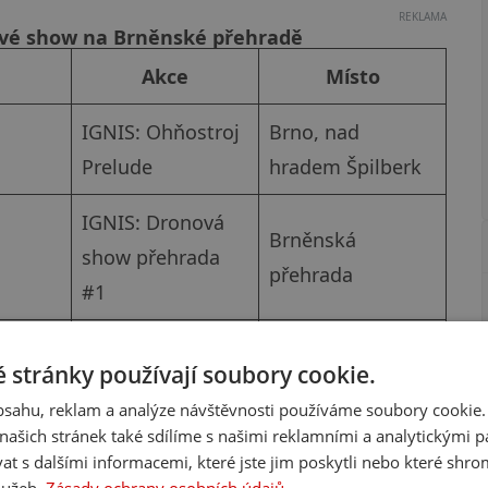
REKLAMA
vé show na Brněnské přehradě
Akce
Místo
IGNIS: Ohňostroj
Brno, nad
Prelude
hradem Špilberk
IGNIS: Dronová
Brněnská
show přehrada
přehrada
#1
IGNIS: Ohňostroj
Brněnská
 stránky používají soubory cookie.
přehrada #1
přehrada
obsahu, reklam a analýze návštěvnosti používáme soubory cookie.
IGNIS: Ohňostroj
Brněnská
ašich stránek také sdílíme s našimi reklamními a analytickými par
 s dalšími informacemi, které jste jim poskytli nebo které shro
přehrada #2
přehrada