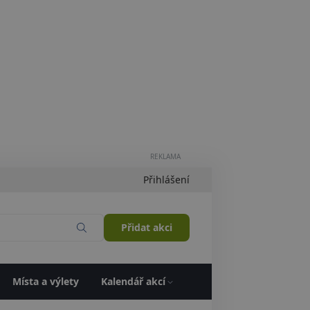
REKLAMA
Přihlášení
Přidat akci
Místa a výlety
Kalendář akcí