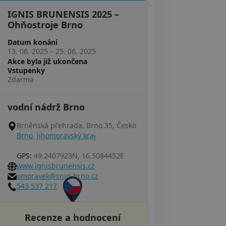
IGNIS BRUNENSIS 2025 –
Ohňostroje Brno
Datum konání
13. 06. 2025
–
25. 06. 2025
Akce byla již ukončena
Vstupenky
Zdarma
vodní nádrž Brno
Brněnská přehrada, Brno 35, Česko
Brno
,
Jihomoravský kraj
GPS:
49.2407923N, 16.5084452E
www.ignisbrunensis.cz
omoravek@snip-brno.cz
543 537 217
Recenze a hodnocení