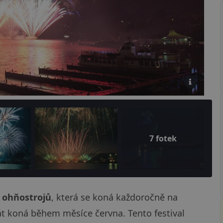
7 fotek
a ohňostrojů
, která se koná každoročně na
át koná během měsíce června. Tento festival