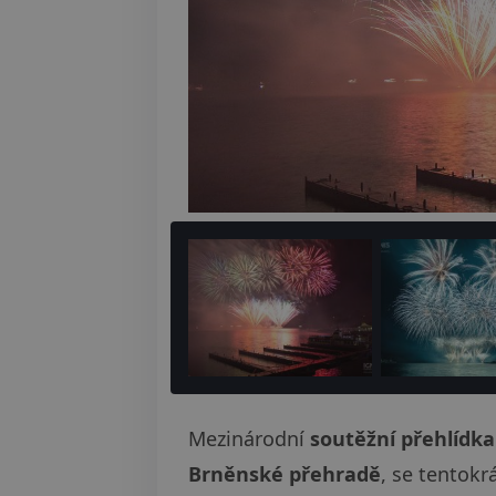
Mezinárodní
soutěžní přehlídk
Brněnské přehradě
, se tentokr