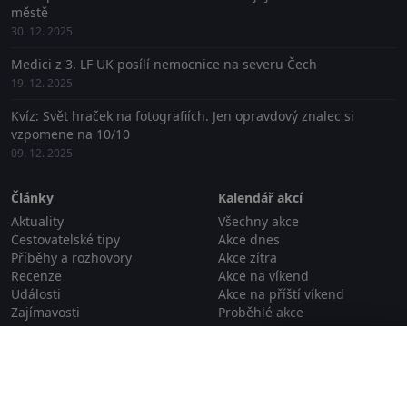
městě
30. 12. 2025
Medici z 3. LF UK posílí nemocnice na severu Čech
19. 12. 2025
Kvíz: Svět hraček na fotografiích. Jen opravdový znalec si
vzpomene na 10/10
09. 12. 2025
Články
Kalendář akcí
Aktuality
Všechny akce
Cestovatelské tipy
Akce dnes
Příběhy a rozhovory
Akce zítra
Recenze
Akce na víkend
Události
Akce na příští víkend
Zajímavosti
Proběhlé akce
Zavřít reklamu
Zajímavá místa a tipy na výlety
Gastronomie
Příroda