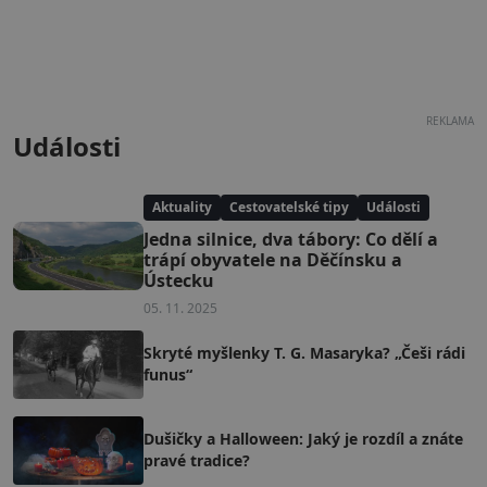
REKLAMA
Události
Aktuality
Cestovatelské tipy
Události
Jedna silnice, dva tábory: Co dělí a
trápí obyvatele na Děčínsku a
Ústecku
05. 11. 2025
Skryté myšlenky T. G. Masaryka? „Češi rádi
funus“
Dušičky a Halloween: Jaký je rozdíl a znáte
pravé tradice?