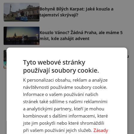
Bohyně Bílých Karpat: Jaké kouzla a
tajemství skrývají?
Kouzlo Vánoc? Žádná Praha, ale máme 5
míst, kde zahájit advent
Zimní deprese? Konec! 5 destinací s dobrou
Tyto webové stránky
cenou a 20+ °C
používají soubory cookie.
K personalizaci obsahu, reklam a analýze
návštěvnosti používáme soubory cookie.
Informace o vašem používání našich
stránek také sdílíme s našimi reklamními
a analytickými partnery, kteří je mohou
kombinovat s dalšími informacemi, které
jste jim poskytli nebo které shromáždili
při vašem používání jejich služeb.
Zásady