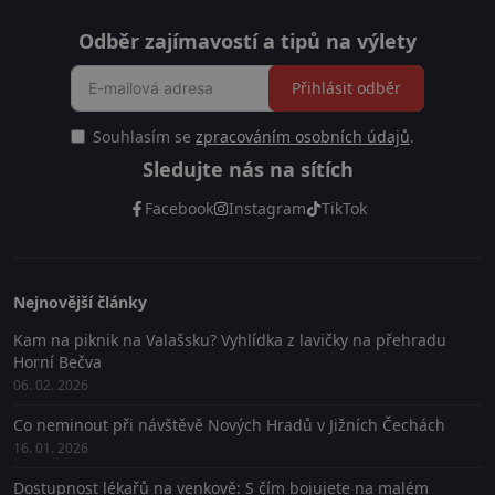
Odběr zajímavostí a tipů na výlety
Přihlásit odběr
Souhlasím se
zpracováním osobních údajů
.
Sledujte nás na sítích
Facebook
Instagram
TikTok
Nejnovější články
Kam na piknik na Valašsku? Vyhlídka z lavičky na přehradu
Horní Bečva
06. 02. 2026
Co neminout při návštěvě Nových Hradů v Jižních Čechách
16. 01. 2026
Dostupnost lékařů na venkově: S čím bojujete na malém