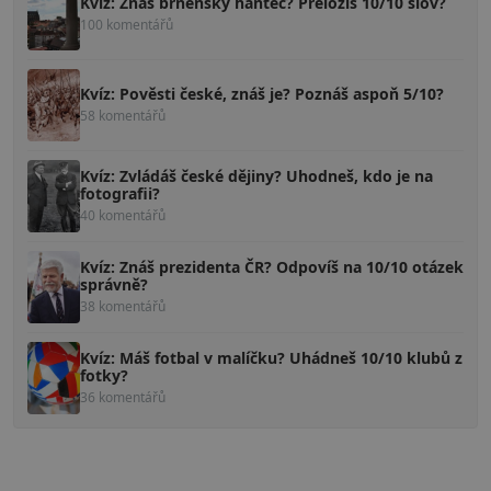
Kvíz: Znáš brněnský hantec? Přeložíš 10/10 slov?
100 komentářů
Kvíz: Pověsti české, znáš je? Poznáš aspoň 5/10?
58 komentářů
Kvíz: Zvládáš české dějiny? Uhodneš, kdo je na
fotografii?
40 komentářů
Kvíz: Znáš prezidenta ČR? Odpovíš na 10/10 otázek
správně?
38 komentářů
Kvíz: Máš fotbal v malíčku? Uhádneš 10/10 klubů z
fotky?
36 komentářů