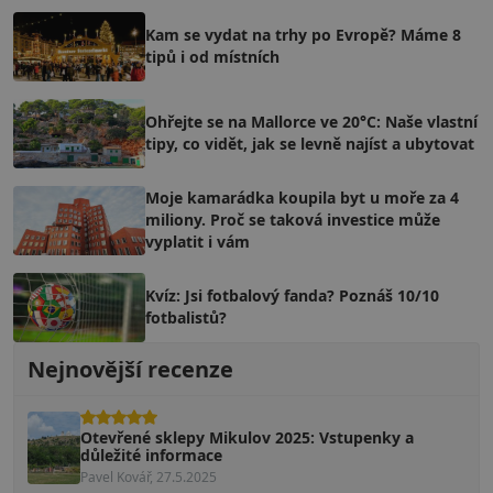
Kam se vydat na trhy po Evropě? Máme 8
tipů i od místních
Ohřejte se na Mallorce ve 20°C: Naše vlastní
tipy, co vidět, jak se levně najíst a ubytovat
Moje kamarádka koupila byt u moře za 4
miliony. Proč se taková investice může
vyplatit i vám
Kvíz: Jsi fotbalový fanda? Poznáš 10/10
fotbalistů?
Nejnovější recenze
Otevřené sklepy Mikulov 2025: Vstupenky a
důležité informace
Pavel Kovář, 27.5.2025