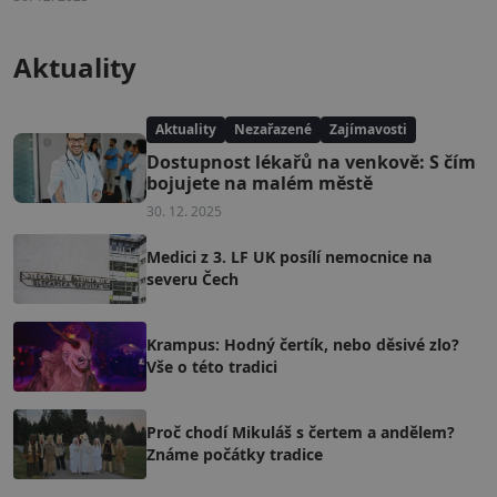
Aktuality
Aktuality
Nezařazené
Zajímavosti
Dostupnost lékařů na venkově: S čím
bojujete na malém městě
30. 12. 2025
Medici z 3. LF UK posílí nemocnice na
severu Čech
Krampus: Hodný čertík, nebo děsivé zlo?
Vše o této tradici
Proč chodí Mikuláš s čertem a andělem?
Známe počátky tradice