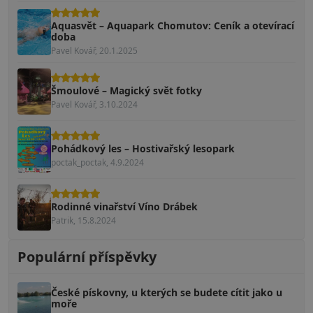
Aquasvět – Aquapark Chomutov: Ceník a otevírací
doba
Pavel Kovář, 20.1.2025
Šmoulové – Magický svět fotky
Pavel Kovář, 3.10.2024
Pohádkový les – Hostivařský lesopark
poctak_poctak, 4.9.2024
Rodinné vinařství Víno Drábek
Patrik, 15.8.2024
Populární příspěvky
České pískovny, u kterých se budete cítit jako u
moře