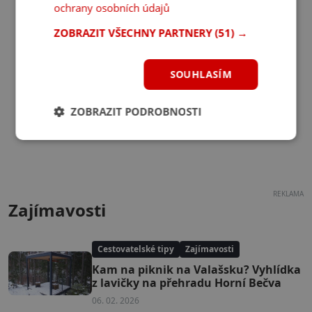
ochrany osobních údajů
ZOBRAZIT VŠECHNY PARTNERY
(51) →
SOUHLASÍM
ZOBRAZIT PODROBNOSTI
REKLAMA
Zajímavosti
Cestovatelské tipy
Zajímavosti
Kam na piknik na Valašsku? Vyhlídka
z lavičky na přehradu Horní Bečva
06. 02. 2026