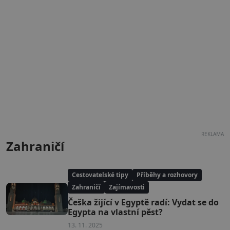
REKLAMA
Zahraničí
Cestovatelské tipy
Příběhy a rozhovory
Zahraničí
Zajímavosti
Češka žijící v Egyptě radí: Vydat se do
Egypta na vlastní pěst?
13. 11. 2025