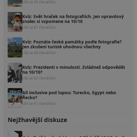
Líbí se 95 čtenářům
Kvíz: Svět hraček na fotografiích. Jen opravdový
znalec si vzpomene na 10/10
Líbí se 81 čtenářům
Kvíz: Poznáte české památky podle fotografie?
Jen zkušení turisté uhodnou všechny
Líbí se 69 čtenářům
Kvíz: Prezidenti v minulosti. Zvládneš odpovědět
na 10/10?
Líbí se 62 čtenářům
All inclusive pod lupou: Turecko, Egypt nebo
Řecko?
Líbí se 61 čtenářům
Nejžhavější diskuze