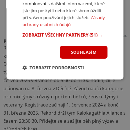
kombinovat s dalšími informacemi, které
jste jim poskytli nebo které shromáždili
při vašem používání jejich služeb.
Zásady
ochrany osobních údajů
ZOBRAZIT VŠECHNY PARTNERY
(51) →
REKLAMA
Proběhejte víkend ve štafetě
Run Labe Run je náročný štafetový závod dlouhý 380
SOUHLASÍM
km vedoucí z malebného Špindlerova Mlýna až k
Děčínskému zámku. Trať je rozdělena do 36 úseků, a
ZOBRAZIT PODROBNOSTI
tým může mít maximálně 12 členů. Start probíhá 7.
června 2025 v 8 vlnách od 5:00 do 11:00 hodin, cíl je
plánován na 8. června v Děčíně. Závod nabízí kategorie
pro mix týmy s různým počtem běžců, ženské týmy i
veterány. Registrace začínají 1. července 2024 a končí
31. března 2025. Rekord drží tým Kalokagathia Aliance s
časem 23:30:30. Přidejte se a zažijte běh plný výzev a
přírodních krás.