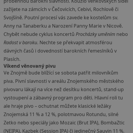
proběhnou barokní slavnosti. Kouzlo venkovských sídel
zažijete na zámcích v Čečovicích, Cebivi, Rochlově či
Svojšíně. Poutní procesí vás zavede ke kostelům sv.
Anny na Tanaberku a Narození Panny Marie v Nicově.
Chybět nebude cyklus koncertů
Procházky uměním
nebo
Radost v baroku
. Nechte se překvapit atmosférou
dávných časů i dovedností barokních řemeslníků v
Plasích.
Víkend věnovaný pivu
Ve Znojmě bude blížící se sobota patřit milovníkům
piva. Pivní slavnosti v areálu Znojemského městského
pivovaru lákají na více než desítku koncertů, stand-up
vystoupení a zábavný program pro děti. Hlavní roli tu
ale hraje pivo – ochutnat můžete klasické ležáky
Znojemská 11 % a 12 %, polotmavou Rotundu, silné
Zetko nebo speciály jako Mozaic (Brut IPA), BombaZtic
(NEIPA), Kazbek (Session IPA) či jedinečný Sauvin 11 %.