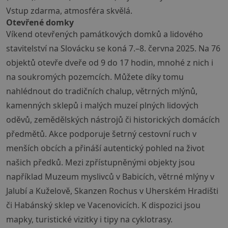
Vstup zdarma, atmosféra skvělá.
Otevřené domky
Víkend otevřených památkových domků a lidového
stavitelství na Slovácku se koná 7.–8. června 2025. Na 76
objektů otevře dveře od 9 do 17 hodin, mnohé z nich i
na soukromých pozemcích. Můžete díky tomu
nahlédnout do tradičních chalup, větrných mlýnů,
kamenných sklepů i malých muzeí plných lidových
oděvů, zemědělských nástrojů či historických domácích
předmětů. Akce podporuje šetrný cestovní ruch v
menších obcích a přináší autentický pohled na život
našich předků. Mezi zpřístupněnými objekty jsou
například Muzeum myslivců v Babicích, větrné mlýny v
Jalubí a Kuželově, Skanzen Rochus v Uherském Hradišti
či Habánský sklep ve Vacenovicích. K dispozici jsou
mapky, turistické vizitky i tipy na cyklotrasy.