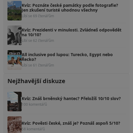
Kvíz: Poznáte české památky podle fotografie?
Jen zkušení turisté uhodnou všechny
Líbí se 69 čtenářům
Kvíz: Prezidenti v minulosti. Zvládneš odpovědět
na 10/10?
Líbí se 62 čtenářům
All inclusive pod lupou: Turecko, Egypt nebo
Řecko?
Líbí se 61 čtenářům
Nejžhavější diskuze
Kvíz: Znáš brněnský hantec? Přeložíš 10/10 slov?
100 komentářů
Kvíz: Pověsti české, znáš je? Poznáš aspoň 5/10?
58 komentářů