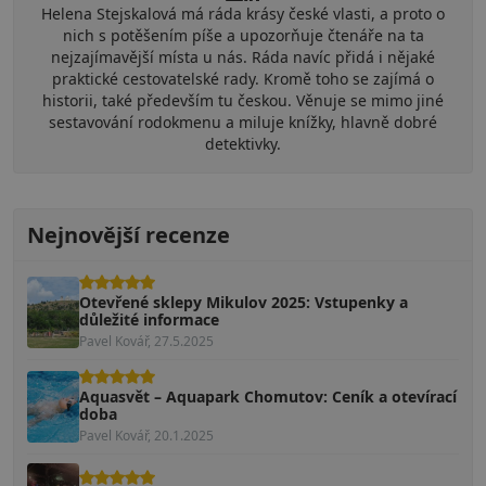
Helena Stejskalová má ráda krásy české vlasti, a proto o
nich s potěšením píše a upozorňuje čtenáře na ta
nejzajímavější místa u nás. Ráda navíc přidá i nějaké
praktické cestovatelské rady. Kromě toho se zajímá o
historii, také především tu českou. Věnuje se mimo jiné
sestavování rodokmenu a miluje knížky, hlavně dobré
detektivky.
Nejnovější recenze
Otevřené sklepy Mikulov 2025: Vstupenky a
důležité informace
Pavel Kovář, 27.5.2025
Aquasvět – Aquapark Chomutov: Ceník a otevírací
doba
Pavel Kovář, 20.1.2025