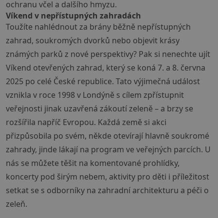
ochranu včel a dalšího hmyzu.
Víkend v nepřístupných zahradách
Toužíte nahlédnout za brány běžně nepřístupných
zahrad, soukromých dvorků nebo objevit krásy
známých parků z nové perspektivy? Pak si nenechte ujít
Víkend otevřených zahrad, který se koná 7. a 8. června
2025 po celé České republice. Tato výjimečná událost
vznikla v roce 1998 v Londýně s cílem zpřístupnit
veřejnosti jinak uzavřená zákoutí zeleně – a brzy se
rozšířila napříč Evropou. Každá země si akci
přizpůsobila po svém, někde otevírají hlavně soukromé
zahrady, jinde lákají na program ve veřejných parcích. U
nás se můžete těšit na komentované prohlídky,
koncerty pod širým nebem, aktivity pro děti i příležitost
setkat se s odborníky na zahradní architekturu a péči o
zeleň.