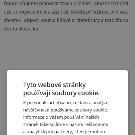
Doporučujeme plánovat trasu předem, abyste si mohli
užít co nejvíce míst a zážitků. Skvělá příležitost pro vás,
chcete-li objevit kouzlo lidové architektury a tradičního
života Slovácka.
Tyto webové stránky
používají soubory cookie.
K personalizaci obsahu, reklam a analýze
návštěvnosti používáme soubory cookie.
Informace o vašem používání našich
stránek také sdílíme s našimi reklamními
a analytickými partnery, kteří je mohou