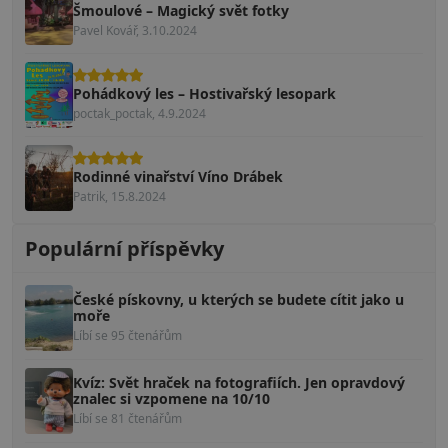
Šmoulové – Magický svět fotky
Pavel Kovář, 3.10.2024
Pohádkový les – Hostivařský lesopark
poctak_poctak, 4.9.2024
Rodinné vinařství Víno Drábek
Patrik, 15.8.2024
Populární příspěvky
České pískovny, u kterých se budete cítit jako u
moře
Líbí se 95 čtenářům
Kvíz: Svět hraček na fotografiích. Jen opravdový
znalec si vzpomene na 10/10
Líbí se 81 čtenářům