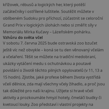
křížovek, rébusů a logických her, který potěší
začátečníky i ostřílené luštitele. Soutěžit můžete v
oblíbeném Sudoku pro příchozí, zúčastnit se celoroční
Grand Prix v logických úlohách nebo si změřit síly v
Memoriálu Mirka Kučavy – Lázeňském pohárku.
Vzhůru do světa včel
V sobotu 7. června 2025 bude ostravská zoo bzučet
ještě víc než obvykle – koná se tu den věnovaný včelám
a včelaření. Těšit se můžete na tradiční medobraní,
ukázky vytáčení medu s ochutnávkou a poutavé
povídání o životě těchto pilných opylovatelů (v 11, 13 a
15 hodin). Zjistíte, jaké profese během života vystřídá
včelí dělnice, zda mají všechny včely žihadlo, a proč jsou
tak důležité pro naši krajinu. Užijete si hravé včelí
aktivity a prozkoumáte hmyzí hotely, čmeláčí budky či
kvetoucí louky. Zoo představí i vlastní projekty na