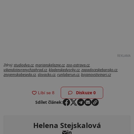
REKLAMA
Zdroj:
studiodva.cz
,
marianskelazne.cz
,
zoo-ostrava.cz
,
vikendotevrenychzahrad.cz
,
kladenskedvorky.cz
,
zapadoceskebaroko.cz
,
znojemskabeseda.cz
,
slovacko.cz
,
runlaberun.cz
,
bojanovstivinari.cz
Diskuze
0
Sdílet článek:
Helena Stejskalová