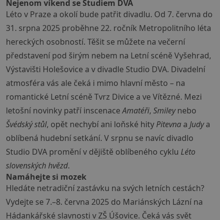
Nejenom víkend se Studiem DVA
Léto v Praze a okolí bude patřit divadlu. Od 7. června do
31. srpna 2025 proběhne 22. ročník Metropolitního léta
hereckých osobností. Těšit se můžete na večerní
představení pod širým nebem na Letní scéně Vyšehrad,
Výstavišti Holešovice a v divadle Studio DVA. Divadelní
atmosféra vás ale čeká i mimo hlavní město – na
romantické Letní scéně Tvrz Divice a ve Vítězné. Mezi
letošní novinky patří inscenace
Amatéři
,
Smiley
nebo
Švédský stůl
, opět nechybí ani loňské hity
Pitevna
a
Judy
a
oblíbená hudební setkání. V srpnu se navíc divadlo
Studio DVA promění v dějiště oblíbeného cyklu
Léto
slovenských hvězd
.
Namáhejte si mozek
Hledáte netradiční zastávku na svých letních cestách?
Vydejte se 7.–8. června 2025 do Mariánských Lázní na
Hádankářské slavnosti v ZŠ Úšovice. Čeká vás svět