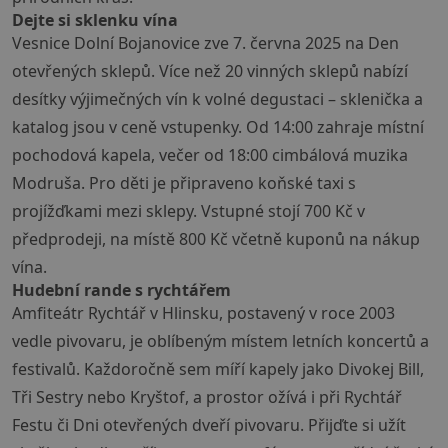
Dejte si sklenku vína
Vesnice Dolní Bojanovice zve 7. června 2025 na Den
otevřených sklepů. Více než 20 vinných sklepů nabízí
desítky výjimečných vín k volné degustaci – sklenička a
katalog jsou v ceně vstupenky. Od 14:00 zahraje místní
pochodová kapela, večer od 18:00 cimbálová muzika
Modruša. Pro děti je připraveno koňské taxi s
projížďkami mezi sklepy. Vstupné stojí 700 Kč v
předprodeji, na místě 800 Kč včetně kuponů na nákup
vína.
Hudební rande s rychtářem
Amfiteátr Rychtář v Hlinsku, postavený v roce 2003
vedle pivovaru, je oblíbeným místem letních koncertů a
festivalů. Každoročně sem míří kapely jako Divokej Bill,
Tři Sestry nebo Kryštof, a prostor ožívá i při Rychtář
Festu či Dni otevřených dveří pivovaru. Přijďte si užít