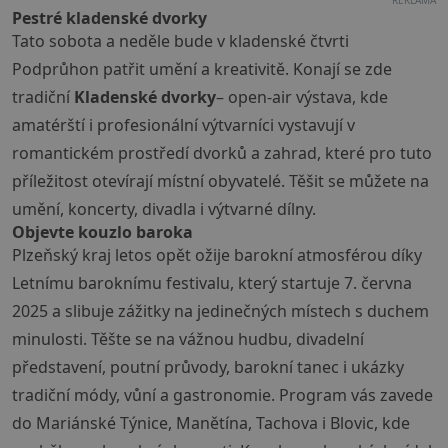
REKLAMA
Pestré kladenské dvorky
Tato sobota a neděle bude v kladenské čtvrti
Podprůhon patřit umění a kreativitě. Konají se zde
tradiční
Kladenské dvorky
– open-air výstava, kde
amatérští i profesionální výtvarníci vystavují v
romantickém prostředí dvorků a zahrad, které pro tuto
příležitost otevírají místní obyvatelé. Těšit se můžete na
umění, koncerty, divadla i výtvarné dílny.
Objevte kouzlo baroka
Plzeňský kraj letos opět ožije barokní atmosférou díky
Letnímu baroknímu festivalu, který startuje 7. června
2025 a slibuje zážitky na jedinečných místech s duchem
minulosti. Těšte se na vážnou hudbu, divadelní
představení, poutní průvody, barokní tanec i ukázky
tradiční módy, vůní a gastronomie. Program vás zavede
do Mariánské Týnice, Manětína, Tachova i Blovic, kde