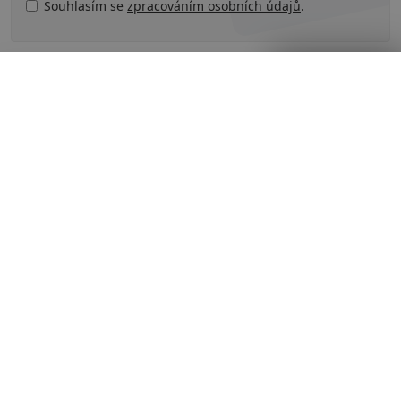
Souhlasím se
zpracováním osobních údajů
.
Zavřít reklamu
Související témata
# Divadlo
# Festivaly
# Pivo
# Tipy na víkend
# Tipy na výlet
# víno
Kam na piknik na Valašsku? Vyhlídka z
lavičky na přehradu Horní Bečva
Co neminout při návštěvě Nových Hradů v
Jižních Čechách
Vánoční trhy v Evropě: Co ochutnat, zažít,
vidět? Tipy naší redakce