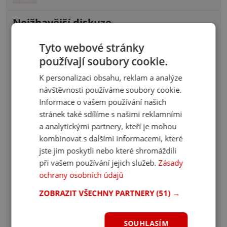
Nejžhavější diskuze
Tyto webové stránky
Kvíz: Znáš brněnský hantec? Přeložíš 10/10 slov?
používají soubory cookie.
100 komentářů
K personalizaci obsahu, reklam a analýze
návštěvnosti používáme soubory cookie.
Kvíz: Pověsti české, znáš je? Poznáš aspoň 5/10?
Informace o vašem používání našich
58 komentářů
stránek také sdílíme s našimi reklamními
a analytickými partnery, kteří je mohou
Kvíz: Zvládáš české dějiny? Uhodneš, kdo je na
kombinovat s dalšími informacemi, které
fotografii?
jste jim poskytli nebo které shromáždili
40 komentářů
při vašem používání jejich služeb.
Zásady
ochrany osobních údajů
Kvíz: Znáš prezidenta ČR? Odpovíš na 10/10 otázek
správně?
ZOBRAZIT VŠECHNY PARTNERY
(51) →
38 komentářů
Kvíz: Máš fotbal v malíčku? Uhádneš 10/10 klubů z
SOUHLASÍM
fotky?