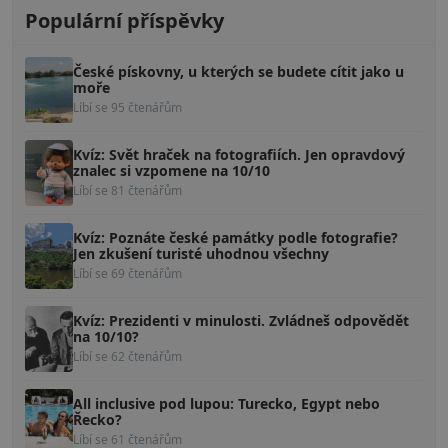
Populární příspěvky
České pískovny, u kterých se budete cítit jako u
moře
Líbí se 95 čtenářům
Kvíz: Svět hraček na fotografiích. Jen opravdový
znalec si vzpomene na 10/10
Líbí se 81 čtenářům
Kvíz: Poznáte české památky podle fotografie?
Jen zkušení turisté uhodnou všechny
Líbí se 69 čtenářům
Kvíz: Prezidenti v minulosti. Zvládneš odpovědět
na 10/10?
Líbí se 62 čtenářům
All inclusive pod lupou: Turecko, Egypt nebo
Řecko?
Líbí se 61 čtenářům