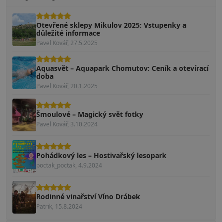
Otevřené sklepy Mikulov 2025: Vstupenky a
důležité informace
Pavel Kovář, 27.5.2025
Aquasvět – Aquapark Chomutov: Ceník a otevírací
doba
Pavel Kovář, 20.1.2025
Šmoulové – Magický svět fotky
Pavel Kovář, 3.10.2024
Pohádkový les – Hostivařský lesopark
poctak_poctak, 4.9.2024
Rodinné vinařství Víno Drábek
Patrik, 15.8.2024