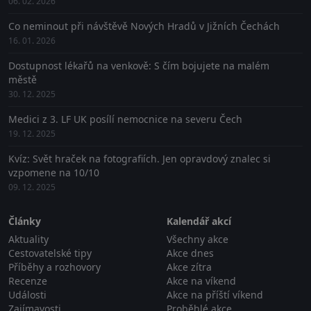
06. 02. 2026
Co neminout při návštěvě Nových Hradů v Jižních Čechách
16. 01. 2026
Dostupnost lékařů na venkově: S čím bojujete na malém
městě
30. 12. 2025
Medici z 3. LF UK posílí nemocnice na severu Čech
19. 12. 2025
Kvíz: Svět hraček na fotografiích. Jen opravdový znalec si
vzpomene na 10/10
09. 12. 2025
Články
Kalendář akcí
Aktuality
Všechny akce
Cestovatelské tipy
Akce dnes
Příběhy a rozhovory
Akce zítra
Recenze
Akce na víkend
Události
Akce na příští víkend
Zajímavosti
Proběhlé akce