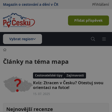
Magazín o cestování a dění v ČR
Přihlášení
Přidat příspěvek
Vybrat region
Články na téma mapa
Cestovatelské tipy
Zajímavosti
Kvíz: Ztracen v Česku? Otestuj svou
orientaci na fotce!
15. 07. 2025
Nejnovější recenze