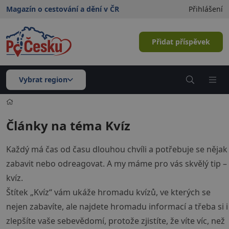
Magazín o cestování a dění v ČR
Přihlášení
Přidat příspěvek
Vybrat region
Články na téma Kvíz
Každý má čas od času dlouhou chvíli a potřebuje se nějak
zabavit nebo odreagovat. A my máme pro vás skvělý tip –
kvíz.
Štítek „Kvíz“ vám ukáže hromadu kvízů, ve kterých se
nejen zabavíte, ale najdete hromadu informací a třeba si i
zlepšíte vaše sebevědomí, protože zjistíte, že víte víc, než