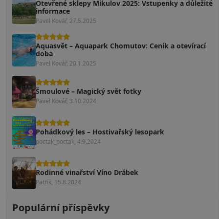
Otevřené sklepy Mikulov 2025: Vstupenky a důležité
informace
Pavel Kovář, 27.5.2025
Aquasvět – Aquapark Chomutov: Ceník a otevírací
doba
Pavel Kovář, 20.1.2025
Šmoulové – Magický svět fotky
Pavel Kovář, 3.10.2024
Pohádkový les – Hostivařský lesopark
poctak_poctak, 4.9.2024
Rodinné vinařství Víno Drábek
Patrik, 15.8.2024
Populární příspěvky