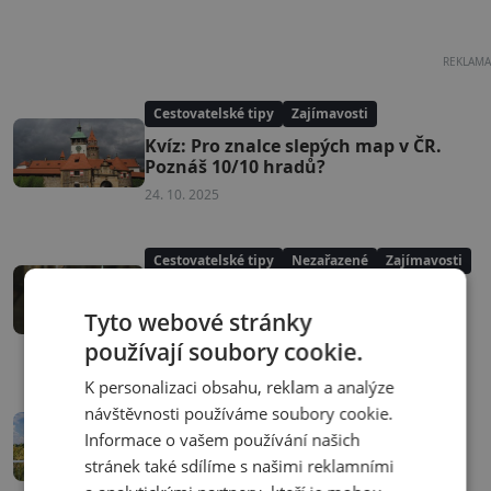
REKLAMA
Cestovatelské tipy
Zajímavosti
Kvíz: Pro znalce slepých map v ČR.
Poznáš 10/10 hradů?
24. 10. 2025
Cestovatelské tipy
Nezařazené
Zajímavosti
Kvíz: Víš, co skrývá Louvre? Zkusíš
uhádnout aspoň 4/10
Tyto webové stránky
21. 10. 2025
používají soubory cookie.
K personalizaci obsahu, reklam a analýze
Cestovatelské tipy
Zajímavosti
návštěvnosti používáme soubory cookie.
Kvíz: Jak dobře znáš řeky v ČR? Znáš
Informace o vašem používání našich
10/10?
stránek také sdílíme s našimi reklamními
17. 10. 2025