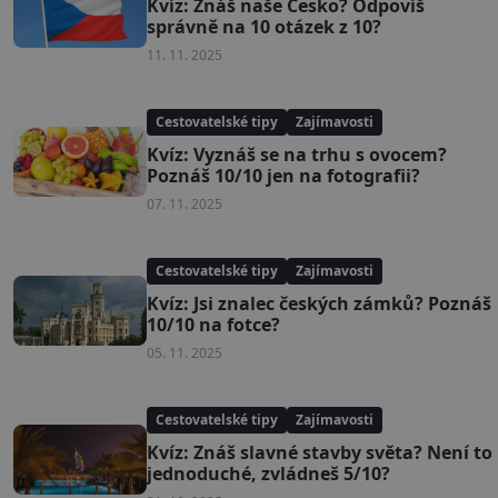
Kvíz: Znáš naše Česko? Odpovíš
správně na 10 otázek z 10?
11. 11. 2025
Cestovatelské tipy
Zajímavosti
Kvíz: Vyznáš se na trhu s ovocem?
Poznáš 10/10 jen na fotografii?
07. 11. 2025
Cestovatelské tipy
Zajímavosti
Kvíz: Jsi znalec českých zámků? Poznáš
10/10 na fotce?
05. 11. 2025
Cestovatelské tipy
Zajímavosti
Kvíz: Znáš slavné stavby světa? Není to
jednoduché, zvládneš 5/10?