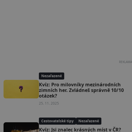
REKLAMA
Nezařazené
Kvíz: Pro milovníky mezinárodních
zimních her. Zvládneš správně 10/10
otázek?
25. 11. 2025
Cestovatelské tipy
Nezařazené
Kvíz: Jsi znalec krásných míst v ČR?