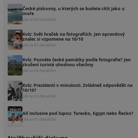
České pískovny, u kterých se budete cítit jako u
moře
Líbí se 95 čtenářům
Kvíz: Svět hraček na fotografiích. Jen opravdový
znalec si vzpomene na 10/10
Líbí se 81 čtenářům
Kvíz: Poznáte české památky podle fotografie? Jen
zkušení turisté uhodnou všechny
Líbí se 69 čtenářům
Kvíz: Prezidenti v minulosti. Zvládneš odpovědět na
10/10?
Líbí se 62 čtenářům
All inclusive pod lupou: Turecko, Egypt nebo Řecko?
Líbí se 61 čtenářům