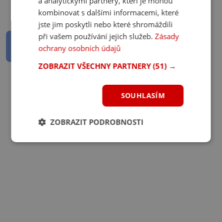
a analytickými partnery, kteří je mohou
kombinovat s dalšími informacemi, které
jste jim poskytli nebo které shromáždili
Zajímavosti
při vašem používání jejich služeb.
Zásady
Kvíz: Předsedové vlády v minulosti.
ochrany osobních údajů
Poznáš aspoň 8/10?
ZOBRAZIT VŠECHNY PARTNERY
(51) →
14. 10. 2025
SOUHLASÍM
ZOBRAZIT PODROBNOSTI