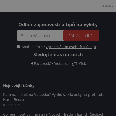
REKLAMA
Odběr zajímavostí a tipů na výlety
Přihlásit odběr
Souhlasím se
zpracováním osobních údajů
.
Sledujte nás na sítích
Facebook
Instagram
TikTok
Nejnovější články
Kam na piknik na Valašsku? Vyhlídka z lavičky na přehradu
Horní Bečva
06. 02. 2026
Co neminout při návštěvě Nových Hradů v Jižních Čechách