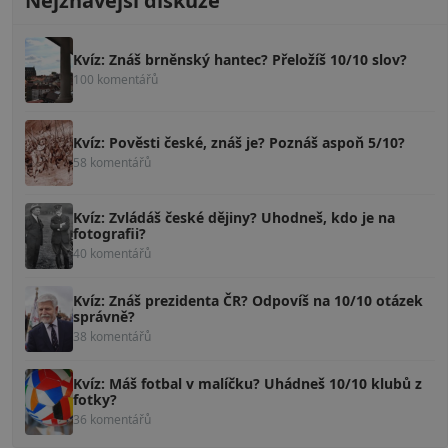
Nejžhavější diskuze
Kvíz: Znáš brněnský hantec? Přeložíš 10/10 slov?
100 komentářů
Kvíz: Pověsti české, znáš je? Poznáš aspoň 5/10?
58 komentářů
Kvíz: Zvládáš české dějiny? Uhodneš, kdo je na
fotografii?
40 komentářů
Kvíz: Znáš prezidenta ČR? Odpovíš na 10/10 otázek
správně?
38 komentářů
Kvíz: Máš fotbal v malíčku? Uhádneš 10/10 klubů z
fotky?
36 komentářů