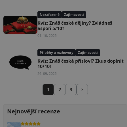
Nezařazené
Zajímavosti
Kvíz: Znáš české dějiny? Zvládneš
aspoň 5/10?
01. 10. 2025
Příběhy a rozhovory
Zajímavosti
Kvíz: Znáš česká přísloví? Zkus doplnit
10/10!
26. 09. 2025
1
2
3
Nejnovější recenze