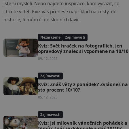
jste si mysleli. Nebo najdete inspirace, kam vyrazit, co
chcete vidět. Kvíz vás přenese například na cesty, do
historie, filmům či do školních lavic.
Nezařazené
Zajímavosti
Kvíz: Svět hraček na fotografiích. Jen
opravdový znalec si vzpomene na 10/10
09. 12. 2025
Zajímavosti
Kvíz: Znáš věty z pohádek? Zvládneš na
sto procent 10/10?
05. 12. 2025
Zajímavosti
Kvíz: Jsi milovník vánočních pohádek a
filmů? Znáš je dokonale a dáš 10/10?