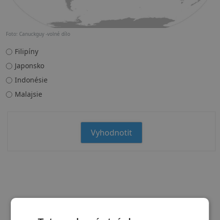
Foto: Canuckguy -volné dílo
Filipíny
Japonsko
Indonésie
Malajsie