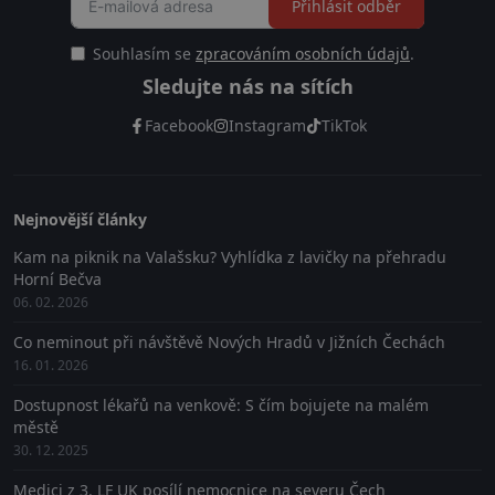
Přihlásit odběr
Souhlasím se
zpracováním osobních údajů
.
Sledujte nás na sítích
Facebook
Instagram
TikTok
Nejnovější články
Kam na piknik na Valašsku? Vyhlídka z lavičky na přehradu
Horní Bečva
06. 02. 2026
Co neminout při návštěvě Nových Hradů v Jižních Čechách
16. 01. 2026
Dostupnost lékařů na venkově: S čím bojujete na malém
městě
30. 12. 2025
Medici z 3. LF UK posílí nemocnice na severu Čech