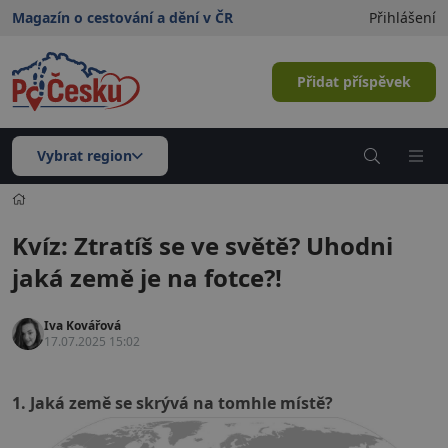
Magazín o cestování a dění v ČR
Přihlášení
Přidat příspěvek
Vybrat region
Kvíz: Ztratíš se ve světě? Uhodni
jaká země je na fotce?!
Iva Kovářová
17.07.2025 15:02
1. Jaká země se skrývá na tomhle místě?