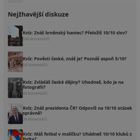
Nejžhavější diskuze
Kvíz: Znáš brněnský hantec? Přeložíš 10/10 slov?
100 komentářů
Kvíz: Pověsti české, znáš je? Poznáš aspoň 5/10?
58 komentářů
Kvíz: Zvládáš české dějiny? Uhodneš, kdo je na
fotografii?
40 komentářů
Kvíz: Znáš prezidenta ČR? Odpovíš na 10/10 otázek
správně?
38 komentářů
Kvíz: Máš fotbal v malíčku? Uhádneš 10/10 klubů z
fotky?