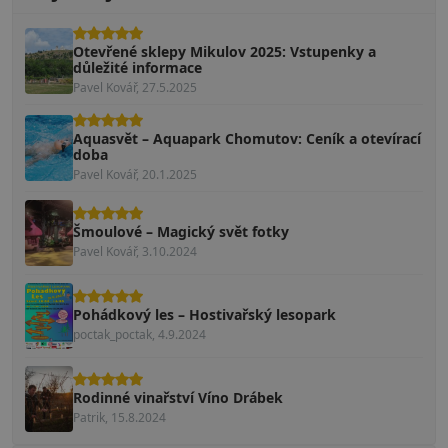
Otevřené sklepy Mikulov 2025: Vstupenky a
důležité informace
Pavel Kovář, 27.5.2025
Aquasvět – Aquapark Chomutov: Ceník a otevírací
doba
Pavel Kovář, 20.1.2025
Šmoulové – Magický svět fotky
Pavel Kovář, 3.10.2024
Pohádkový les – Hostivařský lesopark
poctak_poctak, 4.9.2024
Rodinné vinařství Víno Drábek
Patrik, 15.8.2024