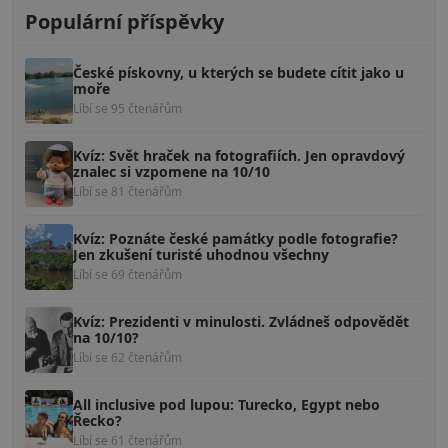
Populární příspěvky
České pískovny, u kterých se budete cítit jako u
moře
Líbí se 95 čtenářům
Kvíz: Svět hraček na fotografiích. Jen opravdový
znalec si vzpomene na 10/10
Líbí se 81 čtenářům
Kvíz: Poznáte české památky podle fotografie?
Jen zkušení turisté uhodnou všechny
Líbí se 69 čtenářům
Kvíz: Prezidenti v minulosti. Zvládneš odpovědět
na 10/10?
Líbí se 62 čtenářům
All inclusive pod lupou: Turecko, Egypt nebo
Řecko?
Líbí se 61 čtenářům