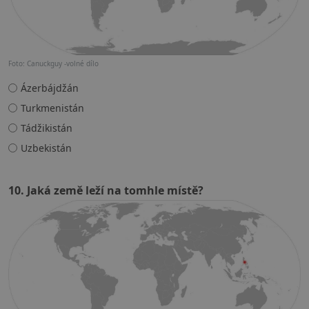
Foto: Canuckguy -volné dílo
Ázerbájdžán
Turkmenistán
Tádžikistán
Uzbekistán
10. Jaká země leží na tomhle místě?