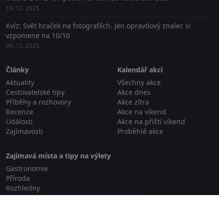
19. 12. 2025
Kvíz: Svět hraček na fotografiích. Jen opravdový znalec si
vzpomene na 10/10
09. 12. 2025
Články
Kalendář akcí
Aktuality
Všechny akce
Cestovatelské tipy
Akce dnes
Příběhy a rozhovory
Akce zítra
Recenze
Akce na víkend
Události
Akce na příští víkend
Zajímavosti
Proběhlé akce
Zajímavá místa a tipy na výlety
Gastronomie
Příroda
Rozhledny
Relaxace a wellness
Zavřít reklamu
Rodinné aktivity