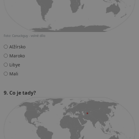
Foto: Canuckguy - volné dílo
Alžírsko
Maroko
Libye
Mali
9. Co je tady?