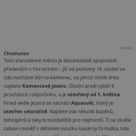
REKLAMA
Chomutov
Toto starodávné město je dlouhodobě spojované
především s hornictvím – již od poloviny 16. století se
zde nacházel důl na kamenec, na jehož místě dnes
najdete
Kamencové jezero
. Okolní areál vybízí k
procházce i odpočinku, a je
otevřený od 1. května
.
Hned vedle jezera se nachází
Aquasvět
, který je
otevřen celoročně
. Najdete zde několik bazénů,
tobogánů a taky brouzdaliště pro nejmenší. Ti se skvěle
zabaví rovněž v dětském koutku kavárny Drmalka, kde