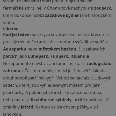
si spolu s mlsnými rodiči pochutnají na skvělé
farmářské zmrzlině. V Chomutově nechybí ani
zoopark
,
který dokonce nabízí
zážitkové bydlení
na historickém
statku.
Liberec
Pod Ještědem
se skrývá severočeské město, které žije
po celý rok. Vaše ratolesti se mohou vyřádit ve vodě v
Aquaparku
nebo
městském bazénu
, či v zábavních
parcích jako
Lunapark, Funpark, iQLandia
.
Nezapomeňte navštívit ani tamní nejstarší
zoologickou
zahradu
v České republice, mezi jejíž největší lákadla
dlouhodobě patří bílí tygři. Vchod se nachází v Lidových
sadech, které jsou vyhledávaným místem pro jarní
procházky. A pokud jste turisticky založená rodina,
nebo máte rádi
nádherné výhledy
, určitě navštivte již
zmíněný
Ještěd
. Nahoru se lze dostat pěšky, ale i
lanovkou.