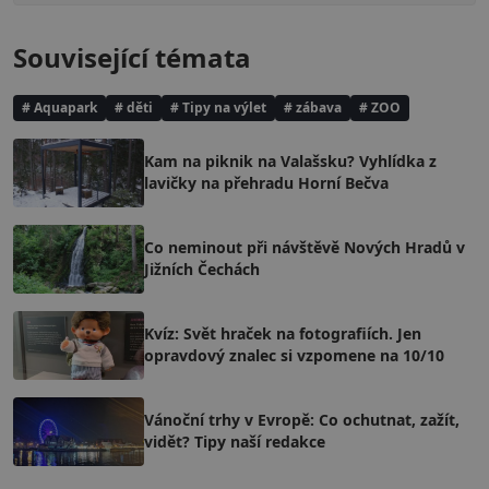
Související témata
# Aquapark
# děti
# Tipy na výlet
# zábava
# ZOO
Kam na piknik na Valašsku? Vyhlídka z
lavičky na přehradu Horní Bečva
Co neminout při návštěvě Nových Hradů v
Jižních Čechách
Kvíz: Svět hraček na fotografiích. Jen
opravdový znalec si vzpomene na 10/10
Vánoční trhy v Evropě: Co ochutnat, zažít,
vidět? Tipy naší redakce