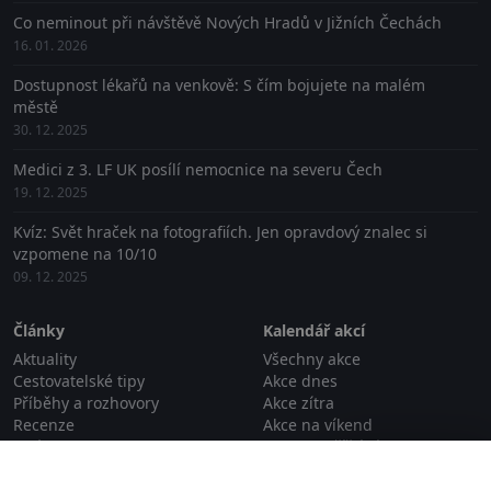
Co neminout při návštěvě Nových Hradů v Jižních Čechách
16. 01. 2026
Dostupnost lékařů na venkově: S čím bojujete na malém
městě
30. 12. 2025
Medici z 3. LF UK posílí nemocnice na severu Čech
19. 12. 2025
Kvíz: Svět hraček na fotografiích. Jen opravdový znalec si
vzpomene na 10/10
09. 12. 2025
Články
Kalendář akcí
Aktuality
Všechny akce
Cestovatelské tipy
Akce dnes
Příběhy a rozhovory
Akce zítra
Recenze
Akce na víkend
Události
Akce na příští víkend
Zavřít reklamu
Zajímavosti
Proběhlé akce