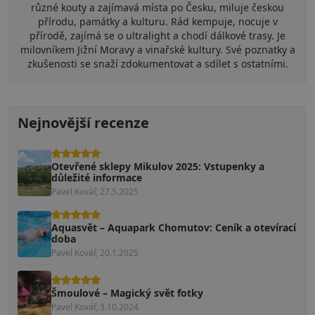
různé kouty a zajímavá místa po Česku, miluje českou
přírodu, památky a kulturu. Rád kempuje, nocuje v
přírodě, zajímá se o ultralight a chodí dálkové trasy. Je
milovníkem Jižní Moravy a vinařské kultury. Své poznatky a
zkušenosti se snaží zdokumentovat a sdílet s ostatními.
Nejnovější recenze
Otevřené sklepy Mikulov 2025: Vstupenky a
důležité informace
Pavel Kovář, 27.5.2025
Aquasvět – Aquapark Chomutov: Ceník a otevírací
doba
Pavel Kovář, 20.1.2025
Šmoulové – Magický svět fotky
Pavel Kovář, 3.10.2024