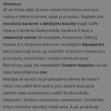
Olomouc
Ač se může zdát, že toto univerzitní město není pro
rodiny s dětmi to pravé, opak je pravdou. Najdete zde
množství kaváren s dětskými koutky
(např. Caffe
Opera, Cukrárna Sladký méďa, Kavárna V lese) a
zábavních center
(Krokodýlek, Amazonie). Dětský
koutek je k dispozici dokonce i ve zdejším
Aquaparku
,
který také stojí za to, jej navštívit. Krásným místem pro
procházky s kočárkem i malým chodcem jsou
Bezručovy sady. Na nedalekém
Svatém kopečku
na vás
zase čeká příjemná
zoo
.
Nebojte se vyrazit na prodloužený víkend do našich
měst, než udeří letní vedra. Jsou dobře dostupná
vlakem nebo autobusem, nabízí širokou škálu
ubytování, skvělou občanskou vybavenost, farmářské
trhy s místními výrobky i další akce. A jak prokázaly