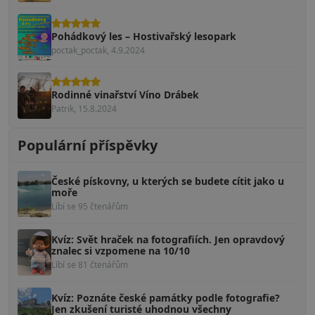
Pohádkový les – Hostivařský lesopark
poctak_poctak, 4.9.2024
Rodinné vinařství Víno Drábek
Patrik, 15.8.2024
Populární příspěvky
České pískovny, u kterých se budete cítit jako u
moře
Líbí se 95 čtenářům
Kvíz: Svět hraček na fotografiích. Jen opravdový
znalec si vzpomene na 10/10
Líbí se 81 čtenářům
Kvíz: Poznáte české památky podle fotografie?
Jen zkušení turisté uhodnou všechny