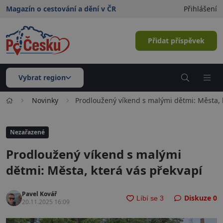
Magazín o cestování a dění v ČR
Přihlášení
Přidat příspěvek
Vybrat region
Novinky
Prodloužený víkend s malými dětmi: Města, 
Nezařazené
Prodloužený víkend s malými
dětmi: Města, která vás překvapí
Pavel Kovář
Diskuze
0
20.11.2025 16:09