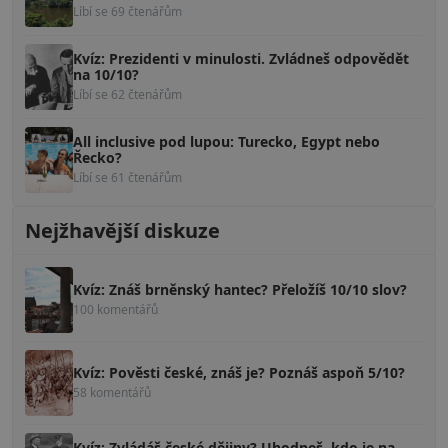
Líbí se 69 čtenářům
Kvíz: Prezidenti v minulosti. Zvládneš odpovědět
na 10/10?
Líbí se 62 čtenářům
All inclusive pod lupou: Turecko, Egypt nebo
Řecko?
Líbí se 61 čtenářům
Nejžhavější diskuze
Kvíz: Znáš brněnský hantec? Přeložíš 10/10 slov?
100 komentářů
Kvíz: Pověsti české, znáš je? Poznáš aspoň 5/10?
58 komentářů
Kvíz: Zvládáš české dějiny? Uhodneš, kdo je na