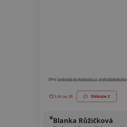
Zdroj:
prehrada-les-kralovstvi.cz
,
prehradaleskralovs
Diskuze
2
Blanka Růžičková