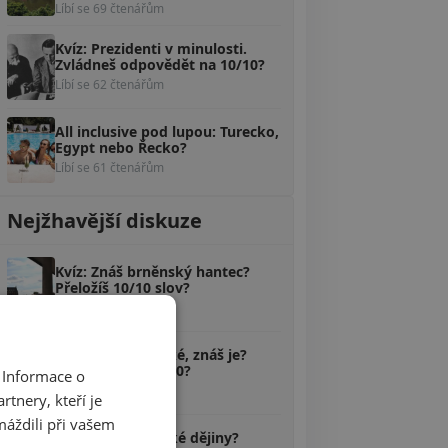
Líbí se 69 čtenářům
Kvíz: Prezidenti v minulosti.
Zvládneš odpovědět na 10/10?
Líbí se 62 čtenářům
All inclusive pod lupou: Turecko,
Egypt nebo Řecko?
Líbí se 61 čtenářům
Nejžhavější diskuze
Kvíz: Znáš brněnský hantec?
Přeložíš 10/10 slov?
100 komentářů
Kvíz: Pověsti české, znáš je?
Poznáš aspoň 5/10?
 Informace o
58 komentářů
tnery, kteří je
máždili při vašem
Kvíz: Zvládáš české dějiny?