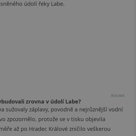
sněného údolí řeky Labe.
REKLAMA
ybudovali zrovna v údolí Labe?
a sužovaly záplavy, povodně a nejrůznější vodní
vo zpozornělo, protože se v tisku objevila
oměře až po Hradec Králové zničilo veškerou