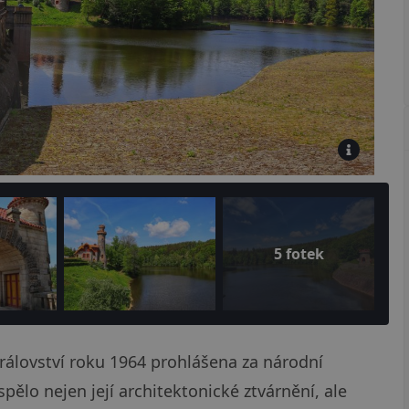
5 fotek
álovství roku 1964 prohlášena za národní
ělo nejen její architektonické ztvárnění, ale