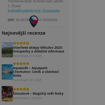
Třemešná-Dvůr Králové nad Labem
1, Česko
Královéhradecký kraj
,
Trutnovsko
GPS:
50.4579365N, 15.7676542E
Nejnovější recenze
Otevřené sklepy Mikulov 2025:
Vstupenky a důležité informace
Pavel Kovář, 27.5.2025
Aquasvět – Aquapark
Chomutov: Ceník a otevírací
doba
Pavel Kovář, 20.1.2025
Šmoulové – Magický svět fotky
Pavel Kovář, 3.10.2024