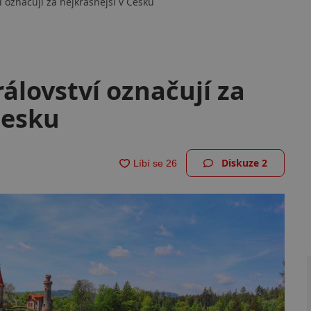
 označují za nejkrásnější v Česku
álovství označují za
Česku
Diskuze
2