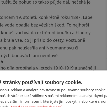
i tušit, že pokud to takto půjde dál, nečeká je
koncem 19. století, konkrétně roku 1897. Labe
ale voda opadla bez větších škod. To nejhorší
krkonoší zachvátila extrémní bouřka a hladiny
 brala vše, co ji přišlo do cesty. Postupně
břehu pak neušetřila ani Neumannovu či
tných budovách ani nemluvě.
ch
o díla probíhala v letech 1910-1919 a značně ji
době šlo o největší nádrž Československa. Výška
 stránky používají soubory cookie.
oruně pak 7.2 m a v její základní spodní části
obsahu, reklam a analýze návštěvnosti používáme soubory cookie.
 má délku 218 m. Pro převádění průtoků slouží
ašich stránek také sdílíme s našimi reklamními a analytickými par
 s dalšími informacemi, které jste jim poskytli nebo které shro
lovství prohlášena za národní technickou