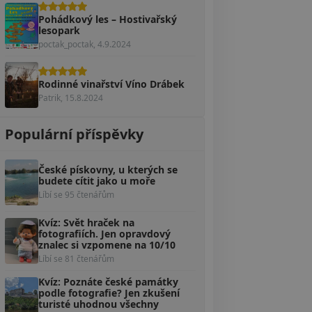
Pohádkový les – Hostivařský
lesopark
poctak_poctak, 4.9.2024
Rodinné vinařství Víno Drábek
Patrik, 15.8.2024
Populární příspěvky
České pískovny, u kterých se
budete cítit jako u moře
Líbí se 95 čtenářům
Kvíz: Svět hraček na
fotografiích. Jen opravdový
znalec si vzpomene na 10/10
Líbí se 81 čtenářům
Kvíz: Poznáte české památky
podle fotografie? Jen zkušení
turisté uhodnou všechny