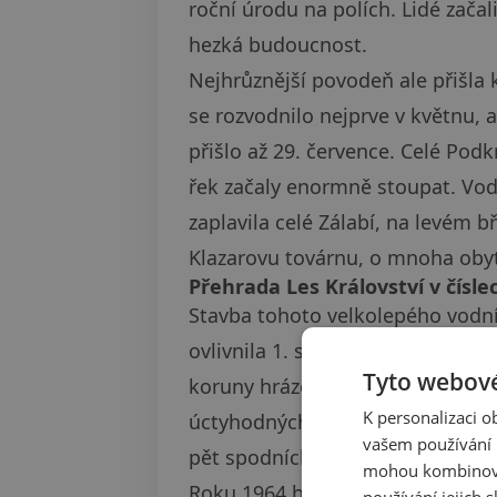
roční úrodu na polích. Lidé začal
hezká budoucnost.
Nejhrůznější povodeň ale přišla 
se rozvodnilo nejprve v květnu, 
přišlo až 29. července. Celé Pod
řek začaly enormně stoupat. Voda
zaplavila celé Zálabí, na levém 
Klazarovu továrnu, o mnoha oby
Přehrada Les Království v čísle
Stavba tohoto velkolepého vodníh
ovlivnila 1. světová válka. V té 
Tyto webové
koruny hráze činí 41 m, šířka v k
K personalizaci 
úctyhodných 37 m. Koruna hráze
vašem používání n
pět spodních výpustí.
mohou kombinovat
Roku 1964 byla přehrada Les Krá