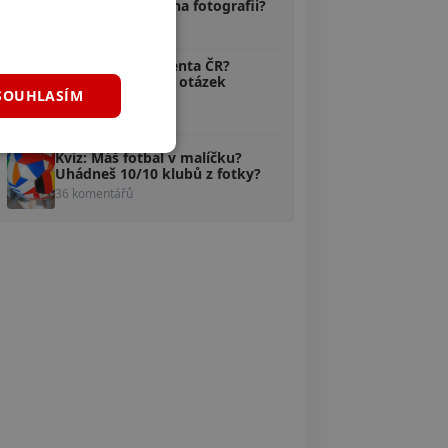
Uhodneš, kdo je na fotografii?
40 komentářů
Kvíz: Znáš prezidenta ČR?
Odpovíš na 10/10 otázek
SOUHLASÍM
správně?
38 komentářů
Kvíz: Máš fotbal v malíčku?
Uhádneš 10/10 klubů z fotky?
36 komentářů