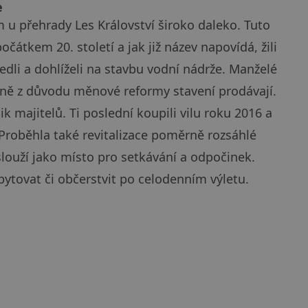
e
m u přehrady Les Království široko daleko. Tuto
očátkem 20. století a jak již název napovídá, žili
vedli a dohlíželi na stavbu vodní nádrže. Manželé
ně z důvodu měnové reformy stavení prodávají.
ik majitelů. Ti poslední koupili vilu roku 2016 a
 Proběhla také revitalizace poměrně rozsáhlé
louží jako místo pro setkávání a odpočinek.
ytovat či občerstvit po celodenním výletu.