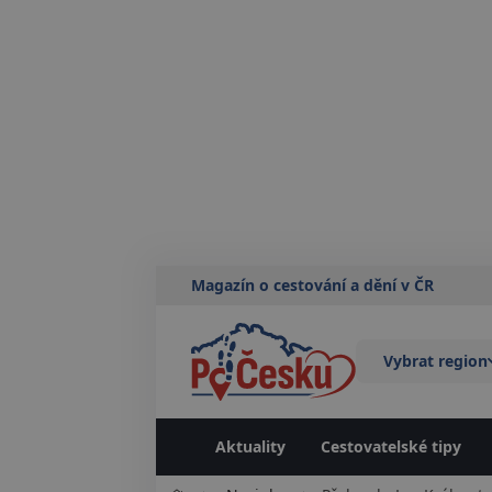
Magazín o cestování a dění v ČR
Vybrat region
Aktuality
Cestovatelské tipy