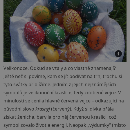
Velikonoce. Odkud se vzaly a co vlastně znamenají?
Ještě než si povíme, kam se jít podívat na trh, trochu si
tyto svátky přiblížíme. Jedním z jejich nejznámějších
symbolů je velikonoční kraslice, tedy zdobené vejce. V
minulosti se cenila hlavně červená vejce – odkazující na
původní slovo
krasnyj
(červený). Když si dívka přála
získat ženicha, barvila pro něj červenou kraslici, což
symbolizovalo život a energii. Naopak „výdumky“ (místo