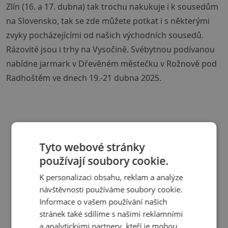
Zlín (16. a 17. dubna) tak trochu nakukuje i k sousedům
na Slovensko, tak se zde můžete potkat i s některými
zvyky pocházejícími od našich východních sousedů.
Rázovité jsou i trhy na Vysočině. Svébytnou podívanou
nabídne jarmark v Dřevěném městečku v Rožnově pod
Radhoštěm ve dnech 19.-21 dubna 2025.
Tyto webové stránky
používají soubory cookie.
K personalizaci obsahu, reklam a analýze
návštěvnosti používáme soubory cookie.
Informace o vašem používání našich
stránek také sdílíme s našimi reklamními
a analytickými partnery, kteří je mohou