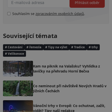
Přihlásit odběr
Souhlasím se
zpracováním osobních údajů
.
Související témata
# Cestování
# řemesla
# Tipy na výlet
# Tradice
# trhy
# Velikonoce
Kam na piknik na Valašsku? Vyhlídka z
lavičky na přehradu Horní Bečva
Co neminout při návštěvě Nových Hradů v
Jižních Čechách
Vánoční trhy v Evropě: Co ochutnat, zažít,
vidět? Tipy naší redakce