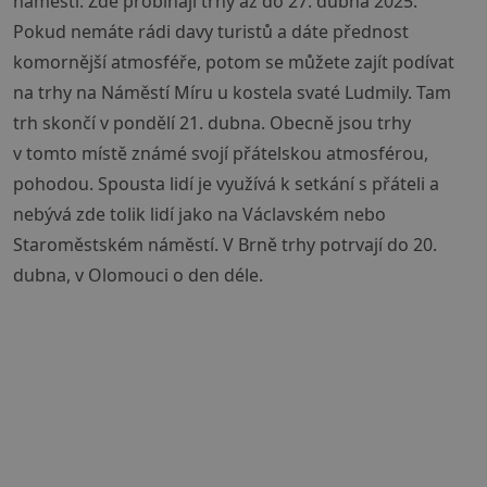
náměstí. Zde probíhají trhy až do 27. dubna 2025.
Pokud nemáte rádi davy turistů a dáte přednost
komornější atmosféře, potom se můžete zajít podívat
na trhy na Náměstí Míru u kostela svaté Ludmily. Tam
trh skončí v pondělí 21. dubna. Obecně jsou trhy
v tomto místě známé svojí přátelskou atmosférou,
pohodou. Spousta lidí je využívá k setkání s přáteli a
nebývá zde tolik lidí jako na Václavském nebo
Staroměstském náměstí. V Brně trhy potrvají do 20.
dubna, v Olomouci o den déle.