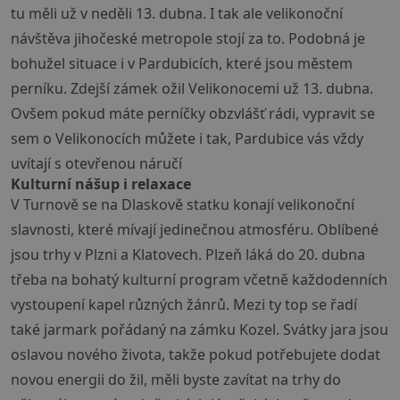
tu měli už v neděli 13. dubna. I tak ale velikonoční
návštěva jihočeské metropole stojí za to. Podobná je
bohužel situace i v Pardubicích, které jsou městem
perníku. Zdejší zámek ožil Velikonocemi už 13. dubna.
Ovšem pokud máte perníčky obzvlášť rádi, vypravit se
sem o Velikonocích můžete i tak, Pardubice vás vždy
uvítají s otevřenou náručí
Kulturní nášup i relaxace
V Turnově se na Dlaskově statku konají velikonoční
slavnosti, které mívají jedinečnou atmosféru. Oblíbené
jsou trhy v Plzni a Klatovech. Plzeň láká do 20. dubna
třeba na bohatý kulturní program včetně každodenních
vystoupení kapel různých žánrů. Mezi ty top se řadí
také jarmark pořádaný na zámku Kozel. Svátky jara jsou
oslavou nového života, takže pokud potřebujete dodat
novou energii do žil, měli byste zavítat na trhy do