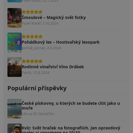
Pavel Kovář, 20.1.2025
Šmoulové – Magický svět fotky
Pavel Kovář, 3.10.2024
Pohádkový les – Hostivařský lesopark
poctak_poctak, 4.9.2024
Rodinné vinařství Víno Drábek
Patrik, 15.8.2024
Populární příspěvky
České pískovny, u kterých se budete cítit jako u
moře
Líbí se 95 čtenářům
Kvíz: Svět hraček na fotografiích. Jen opravdový
znalec si vzpomene na 10/10