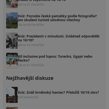
Líbí se 81 čtenářům
Kvíz: Poznáte české památky podle fotografie?
Jen zkušení turisté uhodnou všechny
Líbí se 69 čtenářům
Kvíz: Prezidenti v minulosti. Zvládneš odpovědět
na 10/10?
Líbí se 62 čtenářům
All inclusive pod lupou: Turecko, Egypt nebo
Řecko?
Líbí se 61 čtenářům
Nejžhavější diskuze
Kvíz: Znáš brněnský hantec? Přeložíš 10/10 slov?
100 komentářů