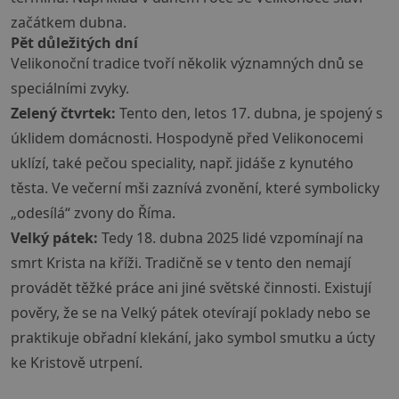
začátkem dubna.
Pět důležitých dní
Velikonoční tradice tvoří několik významných dnů se
speciálními zvyky.
Zelený čtvrtek:
Tento den, letos 17. dubna, je spojený s
úklidem domácnosti. Hospodyně před Velikonocemi
uklízí, také pečou speciality, např. jidáše z kynutého
těsta. Ve večerní mši zaznívá zvonění, které symbolicky
„odesílá“ zvony do Říma.
Velký pátek:
Tedy 18. dubna 2025 lidé vzpomínají na
smrt Krista na kříži. Tradičně se v tento den nemají
provádět těžké práce ani jiné světské činnosti. Existují
pověry, že se na Velký pátek otevírají poklady nebo se
praktikuje obřadní klekání, jako symbol smutku a úcty
ke Kristově utrpení.