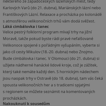
některého ze západočeských lázeňských měst, tedy
Karlových Varů (do 21. dubna), Mariánských lázní nebo
Františkových Lázní. Relaxace a procházka po kolonádě
s atmosférou velikonočních trhů vám dodá svěžest.
Láká cimbálovka i tanec
Velice pestrý folklorní program mívají trhy na jižní
Moravě, takže pokud byste rádi pravé nefalšované
Velikonoce spojené s pořádným vyšupáním, vyberte si
jako cíl cesty Mikulov (18.-20. dubna) nebo Znojmo.
Bude cimbálovka i tanec. V Olomouci (do 21. dubna) si
užijete nádherné hanácké lidové kroje, což je zážitek,
který také nemáte každý den. S hornickým nádechem
jsou naopak trhy v Ostravě (do 18. dubna), tam vás čeká
spousta velikonočních her a s tradicemi spjatými
s regionem se můžete seznámit na komentovaných
procházkách.
Nakouknutí k sousedům