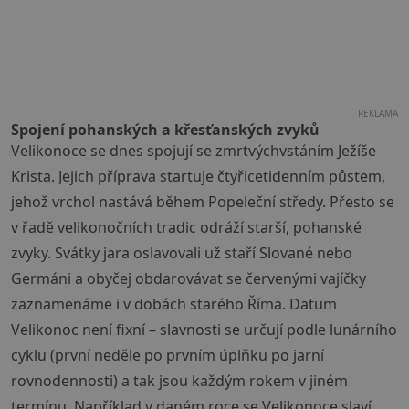
REKLAMA
Spojení pohanských a křesťanských zvyků
Velikonoce se dnes spojují se zmrtvýchvstáním Ježíše
Krista. Jejich příprava startuje čtyřicetidenním půstem,
jehož vrchol nastává během Popeleční středy. Přesto se
v řadě velikonočních tradic odráží starší, pohanské
zvyky. Svátky jara oslavovali už staří Slované nebo
Germáni a obyčej obdarovávat se červenými vajíčky
zaznamenáme i v dobách starého Říma. Datum
Velikonoc není fixní – slavnosti se určují podle lunárního
cyklu (první neděle po prvním úplňku po jarní
rovnodennosti) a tak jsou každým rokem v jiném
termínu. Například v daném roce se Velikonoce slaví