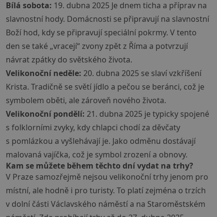
Bílá sobota:
19. dubna 2025 Je dnem ticha a příprav na
slavnostní hody. Domácnosti se připravují na slavnostní
Boží hod, kdy se připravují speciální pokrmy. V tento
den se také „vracejí“ zvony zpět z Říma a potvrzují
návrat zpátky do světského života.
Velikonoční neděle:
20. dubna 2025 se slaví vzkříšení
Krista. Tradičně se světí jídlo a pečou se beránci, což je
symbolem oběti, ale zároveň nového života.
Velikonoční pondělí:
21. dubna 2025 je typicky spojené
s folklorními zvyky, kdy chlapci chodí za děvčaty
s pomlázkou a vyšlehávají je. Jako odměnu dostávají
malovaná vajíčka, což je symbol zrození a obnovy.
Kam se můžete během těchto dní vydat na trhy?
V Praze samozřejmě nejsou velikonoční trhy jenom pro
místní, ale hodně i pro turisty. To platí zejména o trzích
v dolní části Václavského náměstí a na Staroměstském