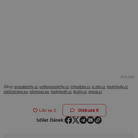
REKLAMA
Zdroj:
prazsketrhy.cz
,
velikonocnitrhy.cz
,
trhyplzen.cz
,
ic-zlin.cz
,
hodyhody.cz
,
visitostrava.eu
,
olomouc.eu
,
hodyhody.cz
,
kvcity.cz
,
nmvp.cz
Diskuze
0
Sdílet článek: