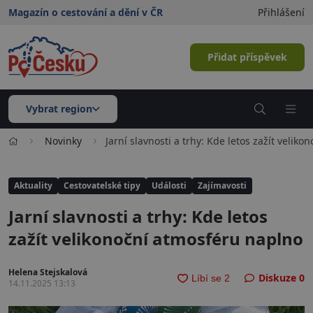
Magazín o cestování a dění v ČR
Přihlášení
Přidat příspěvek
Vybrat region
Novinky
Jarní slavnosti a trhy: Kde letos zažít velik
Aktuality
Cestovatelské tipy
Události
Zajímavosti
Jarní slavnosti a trhy: Kde letos
zažít velikonoční atmosféru naplno
Helena Stejskalová
Diskuze
0
14.11.2025 13:13