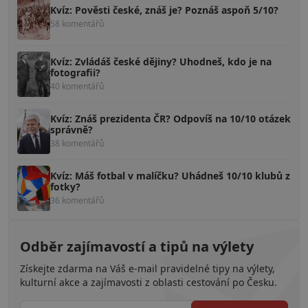
Kvíz: Pověsti české, znáš je? Poznáš aspoň 5/10?
58 komentářů
Kvíz: Zvládáš české dějiny? Uhodneš, kdo je na
fotografii?
40 komentářů
Kvíz: Znáš prezidenta ČR? Odpovíš na 10/10 otázek
správně?
38 komentářů
Kvíz: Máš fotbal v malíčku? Uhádneš 10/10 klubů z
fotky?
36 komentářů
Odběr zajímavostí a tipů na výlety
Získejte zdarma na Váš e-mail pravidelné tipy na výlety,
kulturní akce a zajímavosti z oblasti cestování po Česku.