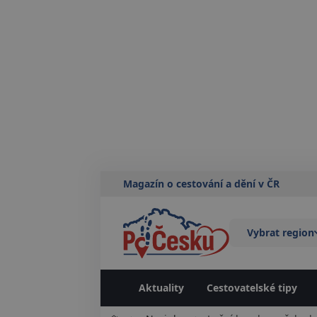
Magazín o cestování a dění v ČR
Vybrat region
Aktuality
Cestovatelské tipy