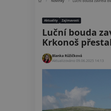
Novinky
Luční bouda zavřela dv
Aktuality
Zajímavosti
Luční bouda zav
Krkonoš přestal
Blanka Růžičková
Aktualizováno
09.06.2025 14:13