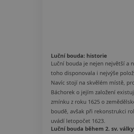
Luční bouda: historie
Luční bouda je nejen největší a 
toho disponovala i nejvýše pol
Navíc stojí na skvělém místě, p
Báchorek o jejím založení exist
zmínku z roku 1625 o zemědělské 
boudě, avšak při rekonstrukci ro
uvádí letopočet 1623.
Luční bouda během 2. sv. války