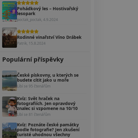
Pohádkový les – Hostivařský
lesopark
poctak_poctak, 4.9.2024
Rodinné vinařství Víno Drábek
Patrik, 15.8.2024
Populární příspěvky
České pískovny, u kterých se
budete cítit jako u moře
Líbí se 95 čtenářům
Kvíz: Svět hraček na
fotografiích. Jen opravdový
znalec si vzpomene na 10/10
Líbí se 81 čtenářům
Kvíz: Poznáte české památky
podle fotografie? Jen zkušení
turisté uhodnou všechny