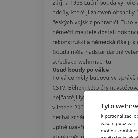
2.října 1938 Luční bouda vyhořel
oddíly, které ji zároveň obsadily
českých vojsk z pohraničí. Tuto ve
němečtí majitelé dostali dokon
rekonstrukcí a německá říše ji s
Bouda měla nadstandardní vybave
středisko wehrmachtu.
Osud boudy po válce
Po válce měly budovu ve správě r
ČSTV. Během této éry navštěvova
nejčastěji lyžařské kurzy. Dříve t
Tyto webové
v letech 2002-2003, kdy boudu vla
K personalizaci 
nechal zchátrat. Kruté zimy, nep
vašem používání n
úplné uzavření na dva roky. V ro
mohou kombinovat
který opět provedl rekonstrukci 