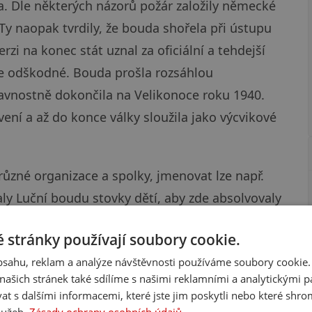
a. Dle některých názorů požár založily německé
. Ty naopak tvrdily, že bouda shořela při ústupu
rzi na konec stát uznal za oficiální a tehdejší
ce odškodné. Bouda prošla rozsáhlou
lavnostně dokončila na Velikonoce roku 1940.
ní a až do konce války sloužila jako výcvikové
ůzné organizace a spolky, jmenovat lze např.
ly Luční boudu stovky dětí, aby zde absolvovaly
u totiž fungoval i malý vlek. Zlé časy však nastaly
 stránky používají soubory cookie.
stnil soukromý majitel, který ji ale bohužel
obsahu, reklam a analýze návštěvnosti používáme soubory cookie.
řízeň počasí a nedostatečná péče způsobily její
ašich stránek také sdílíme s našimi reklamními a analytickými par
ce 2004 koupil horskou chatu nynější majitel,
 s dalšími informacemi, které jste jim poskytli nebo které shro
a doposud se snažil, udržovat Luční boudu jako