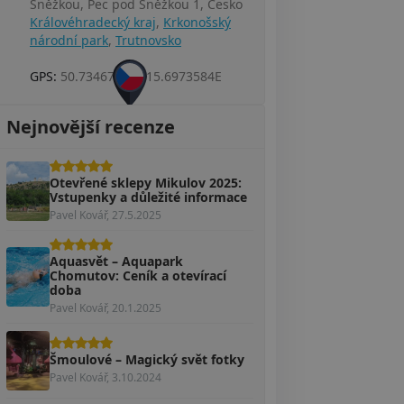
Sněžkou, Pec pod Sněžkou 1, Česko
Královéhradecký kraj
,
Krkonošský
národní park
,
Trutnovsko
GPS:
50.7346797N, 15.6973584E
Nejnovější recenze
Otevřené sklepy Mikulov 2025:
Vstupenky a důležité informace
Pavel Kovář, 27.5.2025
Aquasvět – Aquapark
Chomutov: Ceník a otevírací
doba
Pavel Kovář, 20.1.2025
Šmoulové – Magický svět fotky
Pavel Kovář, 3.10.2024