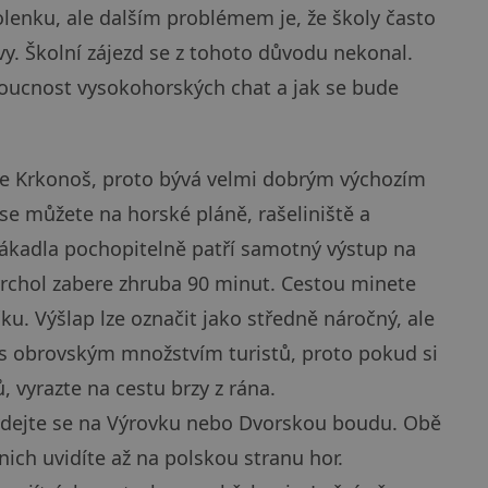
olenku, ale dalším problémem je, že školy často
vy. Školní zájezd se z tohoto důvodu nekonal.
doucnost vysokohorských chat a jak se bude
ce Krkonoš, proto bývá velmi dobrým výchozím
se můžete na horské pláně, rašeliniště a
lákadla pochopitelně patří samotný výstup na
vrchol zabere zhruba 90 minut. Cestou minete
ku. Výšlap lze označit jako středně náročný, ale
ak s obrovským množstvím turistů, proto pokud si
, vyrazte na cestu brzy z rána.
 vydejte se na Výrovku nebo Dvorskou boudu. Obě
nich uvidíte až na polskou stranu hor.