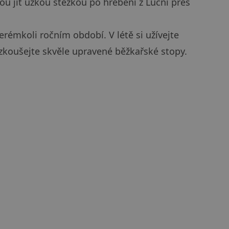
u jít úzkou stezkou po hřebeni z Luční přes
rémkoli ročním období. V létě si užívejte
yzkoušejte skvěle upravené běžkařské stopy.