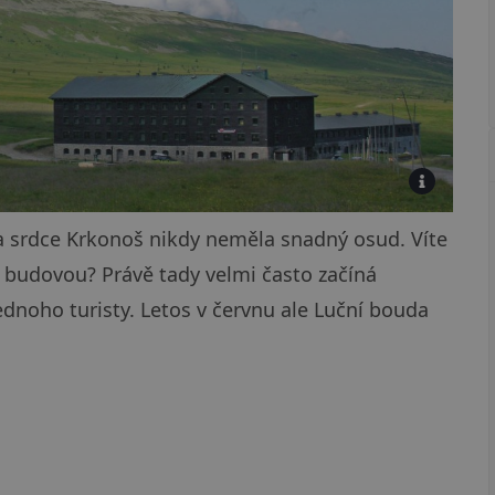
a srdce Krkonoš nikdy neměla snadný osud. Víte
u budovou? Právě tady velmi často začíná
dnoho turisty. Letos v červnu ale Luční bouda