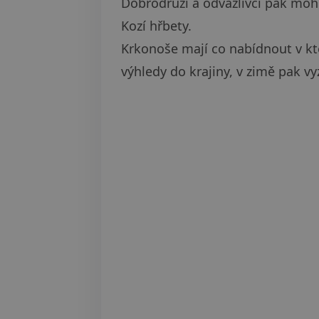
Dobrodruzi a odvážlivci pak moho
Kozí hřbety.
Krkonoše mají co nabídnout v kte
výhledy do krajiny, v zimě pak v