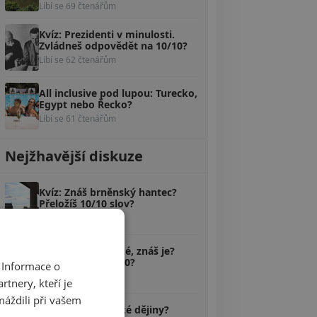
Líbí se 69 čtenářům
Kvíz: Prezidenti v minulosti.
Zvládneš odpovědět na 10/10?
Líbí se 62 čtenářům
All inclusive pod lupou: Turecko,
Egypt nebo Řecko?
Líbí se 61 čtenářům
Nejžhavější diskuze
Kvíz: Znáš brněnský hantec?
Přeložíš 10/10 slov?
100 komentářů
Kvíz: Pověsti české, znáš je?
Poznáš aspoň 5/10?
 Informace o
58 komentářů
tnery, kteří je
máždili při vašem
Kvíz: Zvládáš české dějiny?