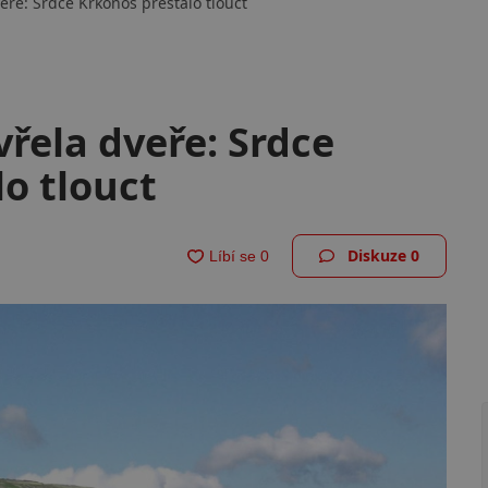
eře: Srdce Krkonoš přestalo tlouct
řela dveře: Srdce
o tlouct
Diskuze
0