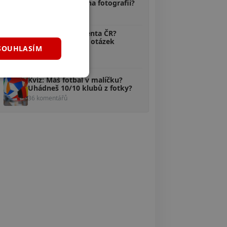
Uhodneš, kdo je na fotografii?
40 komentářů
Kvíz: Znáš prezidenta ČR?
Odpovíš na 10/10 otázek
SOUHLASÍM
správně?
38 komentářů
Kvíz: Máš fotbal v malíčku?
Uhádneš 10/10 klubů z fotky?
36 komentářů