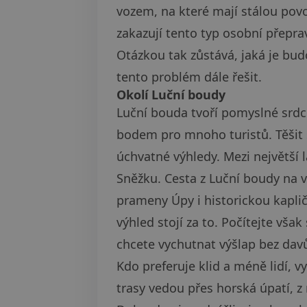
vozem, na které mají stálou pov
zakazují tento typ osobní přepra
Otázkou tak zůstává, jaká je bu
tento problém dále řešit.
Okolí Luční boudy
Luční bouda tvoří pomyslné srd
bodem pro mnoho turistů. Těšit 
úchvatné výhledy. Mezi největší 
Sněžku. Cesta z Luční boudy na 
prameny Úpy i historickou kaplič
výhled stojí za to. Počítejte vš
chcete vychutnat výšlap bez davů
Kdo preferuje klid a méně lidí,
trasy vedou přes horská úpatí, z 