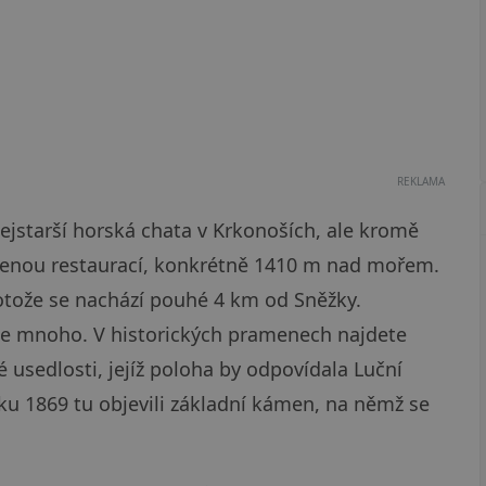
REKLAMA
nejstarší horská chata v Krkonoších, ale kromě
oženou restaurací, konkrétně 1410 m nad mořem.
rotože se nachází pouhé 4 km od Sněžky.
uje mnoho. V historických pramenech najdete
usedlosti, jejíž poloha by odpovídala Luční
ku 1869 tu objevili základní kámen, na němž se