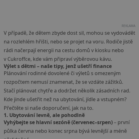
REKLAMA
V případě, že dětem zbyde dost sil, mohou se vydovádět
na rozlehlém hřišti, nebo se projet na voru. Rodiče jistě
rádi načerpají energii na cestu domů v kiosku nebo
v Cukroffce, kde vám připraví výběrovou kávu.
Výlet s dětmi – naše tipy, jenž ušetří finance
Plánování rodinné dovolené či výletů s omezeným
rozpočtem nemusí znamenat, že se vzdáte zážitků.
Stačí plánovat chytře a dodržet několik zásadních rad.
Kde jinde ušetřit než na ubytování, jídle a vstupném?
Přečtěte si naše doporučení, jak na to.
1. Ubytování levně, ale pohodlně
Vyhýbejte se hlavní sezóně (červenec–srpen)
– první
půlka června nebo konec srpna bývá levnější a méně