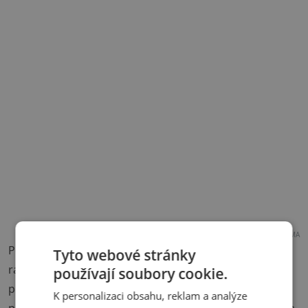
REKLAMA
Počáteční zklamání z nemožnosti krmení ale vystřídala
Tyto webové stránky
radost, když jsme zjistili, že si stačí sednout do trávy a
používají soubory cookie.
potichu syslíky pozorovat. Jejich zvědavost je silnější, a
K personalizaci obsahu, reklam a analýze