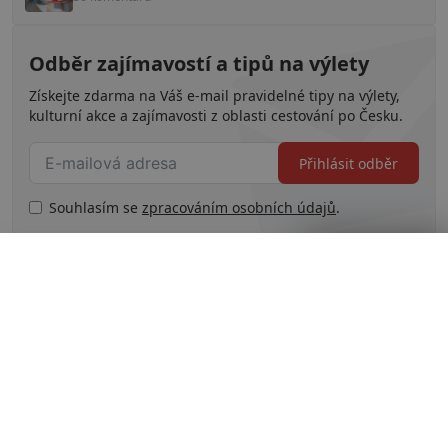
Odběr zajímavostí a tipů na výlety
Získejte zdarma na Váš e-mail pravidelné tipy na výlety,
kulturní akce a zajímavosti z oblasti cestování po Česku.
Přihlásit odběr
Souhlasím se
zpracováním osobních údajů
.
Zavřít reklamu
Související témata
# Česká republika
# Cestování
# děti
# Tipy na výlet
Kam na piknik na Valašsku? Vyhlídka z
lavičky na přehradu Horní Bečva