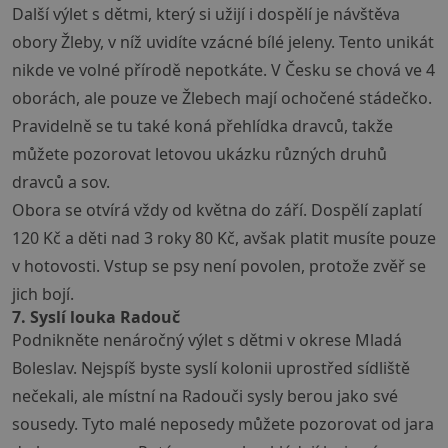
Další výlet s dětmi, který si užijí i dospělí je návštěva
obory Žleby, v níž uvidíte vzácné bílé jeleny. Tento unikát
nikde ve volné přírodě nepotkáte. V Česku se chová ve 4
oborách, ale pouze ve Žlebech mají ochočené stádečko.
Pravidelně se tu také koná přehlídka dravců, takže
můžete pozorovat letovou ukázku různých druhů
dravců a sov.
Obora se otvírá vždy od května do září. Dospělí zaplatí
120 Kč a děti nad 3 roky 80 Kč, avšak platit musíte pouze
v hotovosti. Vstup se psy není povolen, protože zvěř se
jich bojí.
7. Syslí louka Radouč
Podnikněte nenáročný výlet s dětmi v okrese Mladá
Boleslav. Nejspíš byste syslí kolonii uprostřed sídliště
nečekali, ale místní na Radouči sysly berou jako své
sousedy. Tyto malé neposedy můžete pozorovat od jara