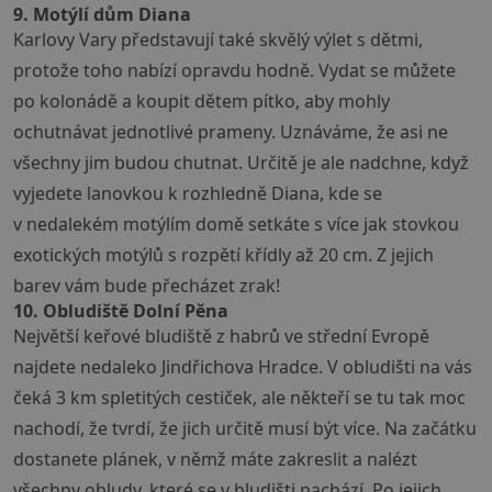
9. Motýlí dům Diana
Karlovy Vary
představují také skvělý výlet s dětmi,
protože toho nabízí opravdu hodně. Vydat se můžete
po kolonádě a koupit dětem pítko, aby mohly
ochutnávat jednotlivé prameny. Uznáváme, že asi ne
všechny jim budou chutnat. Určitě je ale nadchne, když
vyjedete lanovkou k rozhledně Diana, kde se
v nedalekém
motýlím domě
setkáte s více jak stovkou
exotických motýlů s rozpětí křídly až 20 cm. Z jejich
barev vám bude přecházet zrak!
10. Obludiště Dolní Pěna
Největší keřové bludiště z habrů ve střední Evropě
najdete nedaleko Jindřichova Hradce. V obludišti na vás
čeká 3 km spletitých cestiček, ale někteří se tu tak moc
nachodí, že tvrdí, že jich určitě musí být více. Na začátku
dostanete plánek, v němž máte zakreslit a nalézt
všechny obludy, které se v bludišti nachází. Po jejich