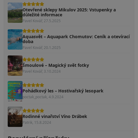
Otevřené sklepy Mikulov 2025: Vstupenky a
důležité informace
Pavel Kovář, 27.5.2025
Aquasvět – Aquapark Chomutov: Ceník a otevírací
doba
Pavel Kovář, 20.1.2025
Šmoulové – Magický svět fotky
Pavel Kovář, 3.10.2024
Pohádkový les – Hostivařský lesopark
poctak_poctak, 4.9.2024
Rodinné vinařství Víno Drábek
Patrik, 15.8.2024