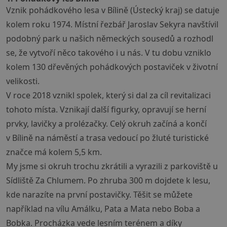
Vznik pohádkového lesa v Bílině (Ústecký kraj) se datuje
kolem roku 1974. Místní řezbář Jaroslav Sekyra navštívil
podobný park u našich německých sousedů a rozhodl
se, že vytvoří něco takového i u nás. V tu dobu vzniklo
kolem 130 dřevěných pohádkových postaviček v životní
velikosti.
V roce 2018 vznikl spolek, který si dal za cíl revitalizaci
tohoto místa. Vznikají další figurky, opravují se herní
prvky, lavičky a prolézačky. Celý okruh začíná a končí
v Bílině na náměstí a trasa vedoucí po žluté turistické
značce má kolem 5,5 km.
My jsme si okruh trochu zkrátili a vyrazili z parkoviště u
Sídliště Za Chlumem. Po zhruba 300 m dojdete k lesu,
kde narazíte na první postavičky. Těšit se můžete
například na vílu Amálku, Pata a Mata nebo Boba a
Bobka. Procházka vede lesním terénem a díky