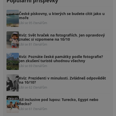
Populární příspěvky
České pískovny, u kterých se budete cítit jako u
moře
Líbí se 95 čtenářům
Kvíz: Svět hraček na fotografiích. Jen opravdový
znalec si vzpomene na 10/10
Líbí se 81 čtenářům
Kvíz: Poznáte české památky podle fotografie?
Jen zkušení turisté uhodnou všechny
Líbí se 69 čtenářům
Kvíz: Prezidenti v minulosti. Zvládneš odpovědět
na 10/10?
Líbí se 62 čtenářům
All inclusive pod lupou: Turecko, Egypt nebo
Řecko?
Líbí se 61 čtenářům