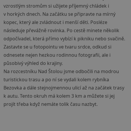
vzrostlým stromům si užijete příjemný chládek i
v horkých dnech. Na začátku se připravte na mírný
kopec, který ale zvládnout i menší děti. Posléze
následuje převážně rovinka. Po cestě minete několik
odpočívadel, která přímo vybízí k pikniku nebo svačině.
Zastavte se u fotopointu ve tvaru srdce, odkud si
odnesete nejen hezkou rodinnou fotografii, ale i
působivý výhled do krajiny.
Na rozcestníku Nad Štolou jsme odbočili na modrou
turistickou trasu a po ní se vydali kolem rybníka
Bezovka a dále stejnojmennou ulicí až na začátek trasy
k autu. Tento okruh má kolem 3 km a můžete si jej
projít třeba když nemáte tolik času nazbyt.