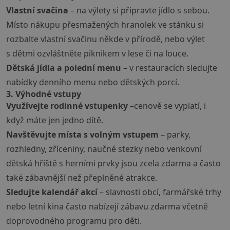
Vlastní svačina
– na výlety si připravte jídlo s sebou.
Místo nákupu přesmažených hranolek ve stánku si
rozbalte vlastní svačinu někde v přírodě, nebo výlet
s dětmi ozvláštněte piknikem v lese či na louce.
Dětská jídla a polední menu
– v restauracích sledujte
nabídky denního menu nebo dětských porcí.
3. Výhodné vstupy
Využívejte rodinné vstupenky
–cenově se vyplatí, i
když máte jen jedno dítě.
Navštěvujte místa s volným vstupem
– parky,
rozhledny, zříceniny, naučné stezky nebo venkovní
dětská hřiště s herními prvky jsou zcela zdarma a často
také zábavnější než přeplněné atrakce.
Sledujte kalendář akcí
– slavnosti obcí, farmářské trhy
nebo letní kina často nabízejí zábavu zdarma včetně
doprovodného programu pro děti.