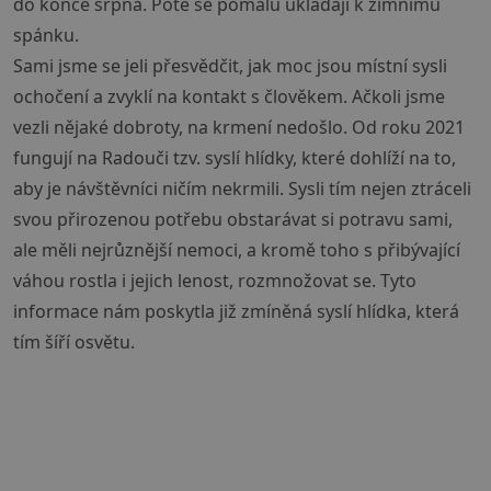
do konce srpna. Poté se pomalu ukládají k zimnímu
spánku.
Sami jsme se jeli přesvědčit, jak moc jsou místní sysli
ochočení a zvyklí na kontakt s člověkem. Ačkoli jsme
vezli nějaké dobroty, na krmení nedošlo. Od roku 2021
fungují na Radouči tzv. syslí hlídky, které dohlíží na to,
aby je návštěvníci ničím nekrmili. Sysli tím nejen ztráceli
svou přirozenou potřebu obstarávat si potravu sami,
ale měli nejrůznější nemoci, a kromě toho s přibývající
váhou rostla i jejich lenost, rozmnožovat se. Tyto
informace nám poskytla již zmíněná syslí hlídka, která
tím šíří osvětu.