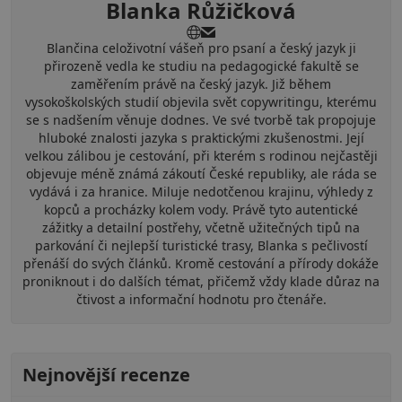
Blanka Růžičková
Blančina celoživotní vášeň pro psaní a český jazyk ji
přirozeně vedla ke studiu na pedagogické fakultě se
zaměřením právě na český jazyk. Již během
vysokoškolských studií objevila svět copywritingu, kterému
se s nadšením věnuje dodnes. Ve své tvorbě tak propojuje
hluboké znalosti jazyka s praktickými zkušenostmi. Její
velkou zálibou je cestování, při kterém s rodinou nejčastěji
objevuje méně známá zákoutí České republiky, ale ráda se
vydává i za hranice. Miluje nedotčenou krajinu, výhledy z
kopců a procházky kolem vody. Právě tyto autentické
zážitky a detailní postřehy, včetně užitečných tipů na
parkování či nejlepší turistické trasy, Blanka s pečlivostí
přenáší do svých článků. Kromě cestování a přírody dokáže
proniknout i do dalších témat, přičemž vždy klade důraz na
čtivost a informační hodnotu pro čtenáře.
Nejnovější recenze