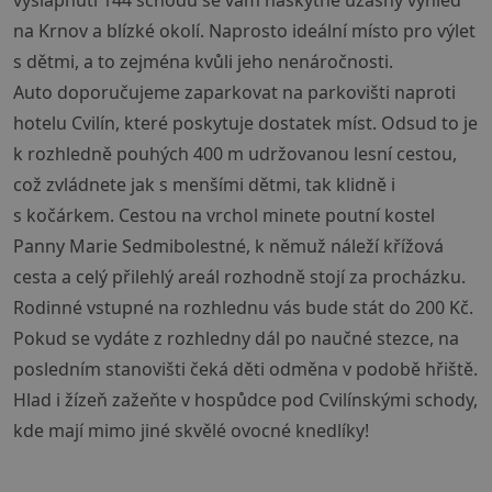
vyšlápnutí 144 schodů se vám naskytne úžasný výhled
na Krnov a blízké okolí. Naprosto ideální místo pro výlet
s dětmi, a to zejména kvůli jeho nenáročnosti.
Auto doporučujeme zaparkovat na parkovišti naproti
hotelu Cvilín, které poskytuje dostatek míst. Odsud to je
k rozhledně pouhých 400 m udržovanou lesní cestou,
což zvládnete jak s menšími dětmi, tak klidně i
s kočárkem. Cestou na vrchol minete poutní kostel
Panny Marie Sedmibolestné, k němuž náleží křížová
cesta a celý přilehlý areál rozhodně stojí za procházku.
Rodinné vstupné na rozhlednu vás bude stát do 200 Kč.
Pokud se vydáte z rozhledny dál po naučné stezce, na
posledním stanovišti čeká děti odměna v podobě hřiště.
Hlad i žízeň zažeňte v hospůdce pod Cvilínskými schody,
kde mají mimo jiné skvělé ovocné knedlíky!