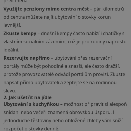
přelidněná.
Využijte penziony mimo centra měst
– pár kilometrů
od centra můžete najít ubytování o stovky korun
levnější.
Zkuste kempy
– dnešní kempy často nabízí i chatičky s
vlastním sociálním zázemím, což je pro rodiny naprosto
ideální.
Rezervujte napřímo
– ubytování přes rezervační
portály může být pohodlné a snazší, ale často dražší,
protože provozovatelé odvádí portálům provizi. Zkuste
napsat přímo ubytovateli a zeptejte se na rodinnou
slevu.
2. Jak ušetřit na jídle
Ubytování s kuchyňkou
– možnost připravit si alespoň
snídani nebo večeři znamená obrovskou úsporu. I
jednoduché těstoviny nebo obložené chleby vám sníží
rozpočet o stovky denně.