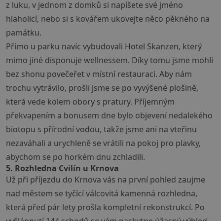
z luku, v jednom z domků si napíšete své jméno
hlaholicí, nebo si s kovářem ukovejte něco pěkného na
památku.
Přímo u parku navíc vybudovali Hotel Skanzen, který
mimo jiné disponuje wellnessem. Díky tomu jsme mohli
bez shonu povečeřet v místní restauraci. Aby nám
trochu vytrávilo, prošli jsme se po vyvýšené plošině,
která vede kolem obory s pratury. Příjemným
překvapením a bonusem dne bylo objevení nedalekého
biotopu s přírodní vodou, takže jsme ani na vteřinu
nezaváhali a urychleně se vrátili na pokoj pro plavky,
abychom se po horkém dnu zchladili.
5. Rozhledna Cvilín u Krnova
Už při příjezdu do Krnova vás na první pohled zaujme
nad městem se tyčící válcovitá kamenná rozhledna,
která před pár lety prošla kompletní rekonstrukcí. Po