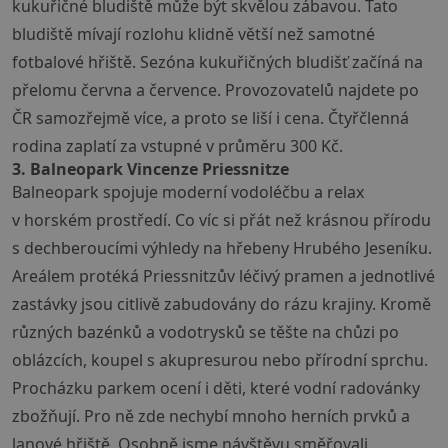
kukuřičné bludiště může být skvělou zábavou. Tato
bludiště mívají rozlohu klidně větší než samotné
fotbalové hřiště. Sezóna kukuřičných bludišť začíná na
přelomu června a července. Provozovatelů najdete po
ČR samozřejmě více, a proto se liší i cena. Čtyřčlenná
rodina zaplatí za vstupné v průměru 300 Kč.
3. Balneopark Vincenze Priessnitze
Balneopark spojuje moderní vodoléčbu a relax
v horském prostředí. Co víc si přát než krásnou přírodu
s dechberoucími výhledy na hřebeny Hrubého Jeseníku.
Areálem protéká Priessnitzův léčivý pramen a jednotlivé
zastávky jsou citlivě zabudovány do rázu krajiny. Kromě
různých bazénků a vodotrysků se těšte na chůzi po
oblázcích, koupel s akupresurou nebo přírodní sprchu.
Procházku parkem ocení i děti, které vodní radovánky
zbožňují. Pro ně zde nechybí mnoho herních prvků a
lanové hřiště. Osobně jsme návštěvu směřovali