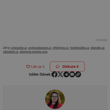
REKLAMA
Zdroj:
priessnitz.cz
,
archeoskanzen.cz
,
infokrnov.cz
,
hotelpodlesi.cz
,
dianakv.cz
,
obludiste.cz
,
elements.envato.com
Diskuze
0
Sdílet článek: