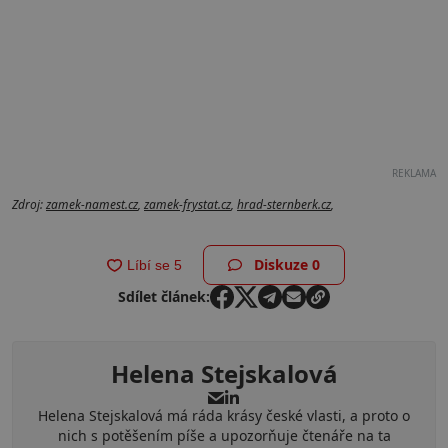
REKLAMA
Zdroj:
zamek-namest.cz
,
zamek-frystat.cz
,
hrad-sternberk.cz
,
Diskuze
0
Sdílet článek:
Helena Stejskalová
Helena Stejskalová má ráda krásy české vlasti, a proto o
nich s potěšením píše a upozorňuje čtenáře na ta