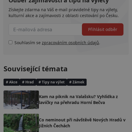
Odběr zajímavostí a tipů na výlety
Získejte zdarma na Váš e-mail pravidelné tipy na výlety,
kulturní akce a zajímavosti z oblasti cestování po Česku.
Přihlásit odběr
Souhlasím se
zpracováním osobních údajů
.
Související témata
# Akce
# Hrad
# Tipy na výlet
# Zámek
Kam na piknik na Valašsku? Vyhlídka z
lavičky na přehradu Horní Bečva
Co neminout při návštěvě Nových Hradů v
Jižních Čechách