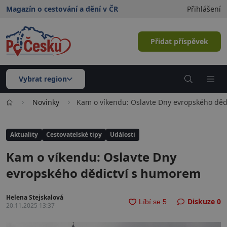
Magazín o cestování a dění v ČR
Přihlášení
Přidat příspěvek
Vybrat region
Novinky
Kam o víkendu: Oslavte Dny evropského dě
Aktuality
Cestovatelské tipy
Události
Kam o víkendu: Oslavte Dny
evropského dědictví s humorem
Helena Stejskalová
Diskuze
0
20.11.2025 13:37