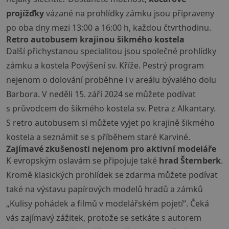
projížďky
vázané na prohlídky zámku jsou připraveny
po oba dny mezi 13:00 a 16:00 h, každou čtvrthodinu.
Retro autobusem krajinou šikmého kostela
Další přichystanou specialitou jsou společné prohlídky
zámku a kostela Povýšení sv. Kříže. Pestrý program
nejenom o dolování proběhne i v areálu bývalého dolu
Barbora. V neděli 15. září 2024 se můžete podívat
s průvodcem do šikmého kostela sv. Petra z Alkantary.
S retro autobusem si můžete vyjet po krajině šikmého
kostela a seznámit se s příběhem staré Karviné.
Zajímavé zkušenosti nejenom pro aktivní modeláře
K evropským oslavám se připojuje také
hrad Šternberk
.
Kromě klasických prohlídek se zdarma můžete podívat
také na výstavu papírových modelů hradů a zámků
„Kulisy pohádek a filmů v modelářském pojetí“. Čeká
vás zajímavý zážitek, protože se setkáte s autorem