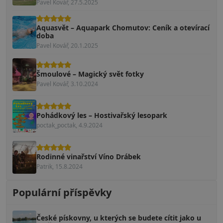
Pavel Kovář, 27.5.2025
Aquasvět – Aquapark Chomutov: Ceník a otevírací
doba
Pavel Kovář, 20.1.2025
Šmoulové – Magický svět fotky
Pavel Kovář, 3.10.2024
Pohádkový les – Hostivařský lesopark
poctak_poctak, 4.9.2024
Rodinné vinařství Víno Drábek
Patrik, 15.8.2024
Populární příspěvky
České pískovny, u kterých se budete cítit jako u