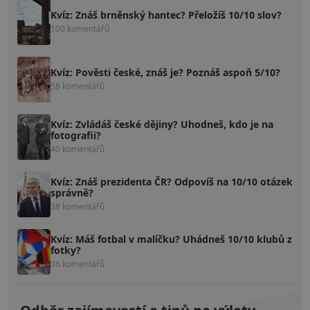
Kvíz: Znáš brněnský hantec? Přeložíš 10/10 slov?
100 komentářů
Kvíz: Pověsti české, znáš je? Poznáš aspoň 5/10?
58 komentářů
Kvíz: Zvládáš české dějiny? Uhodneš, kdo je na
fotografii?
40 komentářů
Kvíz: Znáš prezidenta ČR? Odpovíš na 10/10 otázek
správně?
38 komentářů
Kvíz: Máš fotbal v malíčku? Uhádneš 10/10 klubů z
fotky?
36 komentářů