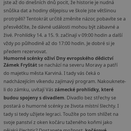
jste až do dnešních dnů pocit, že historie je nudná
snůška dat a hodiny dějepisu ve škole jste většinou
protrpěli? Tentokrát určitě změníte názor, pobavíte se a
přesvědčíte, že dávné události mohou být zábavné a
živé. Prohlídky 14. a 15. 9. začínají v 09:00 hodin a další
vždy po půlhodině až do 17:00 hodin. Je dobré si je
předem rezervovat.
Humorné scénky oživí Dny evropského dědictví
Zámek Fryštát
se nachází na severu Moravy a patří
do majetku města Karviná. I tady vás čeká o
nadcházejícím víkendu zajímavý program. Nakouknete-
li do zámku, uvítají Vás
zámecké prohlídky, které
budou spojeny s divadlem
. Divadlo bez střechy se
postará o humorné scénky ze života místní šlechty. I
tady si tedy užijete legraci. Toužíte po tom shlížet na
svoje panství z oken kočáru taženého koňmi jako
nějaký šlechtic? Dostanete možnost,
kočárové