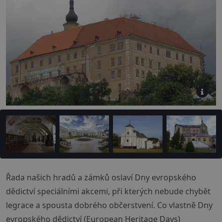
Řada našich hradů a zámků oslaví Dny evropského
dědictví speciálními akcemi, při kterých nebude chybět
legrace a spousta dobrého občerstvení. Co vlastně Dny
evropského dědictví (European Heritage Days)