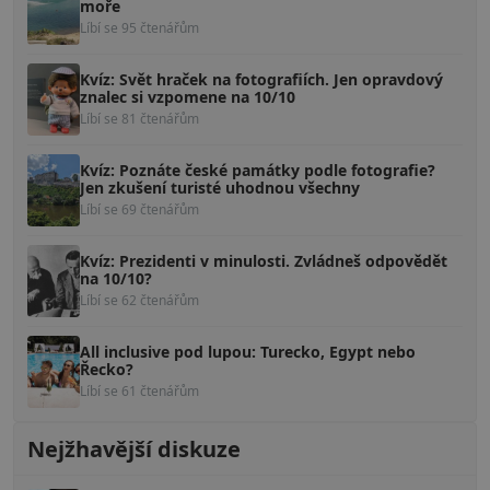
moře
Líbí se 95 čtenářům
Kvíz: Svět hraček na fotografiích. Jen opravdový
znalec si vzpomene na 10/10
Líbí se 81 čtenářům
Kvíz: Poznáte české památky podle fotografie?
Jen zkušení turisté uhodnou všechny
Líbí se 69 čtenářům
Kvíz: Prezidenti v minulosti. Zvládneš odpovědět
na 10/10?
Líbí se 62 čtenářům
All inclusive pod lupou: Turecko, Egypt nebo
Řecko?
Líbí se 61 čtenářům
Nejžhavější diskuze