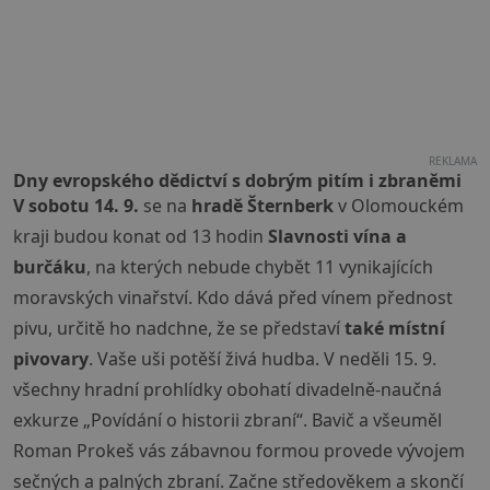
REKLAMA
Dny evropského dědictví s dobrým pitím i zbraněmi
V sobotu 14. 9.
se na
hradě Šternberk
v Olomouckém
kraji budou konat od 13 hodin
Slavnosti vína a
burčáku
, na kterých nebude chybět 11 vynikajících
moravských vinařství. Kdo dává před vínem přednost
pivu, určitě ho nadchne, že se představí
také místní
pivovary
. Vaše uši potěší živá hudba. V neděli 15. 9.
všechny hradní prohlídky obohatí divadelně-naučná
exkurze „Povídání o historii zbraní“. Bavič a všeuměl
Roman Prokeš vás zábavnou formou provede vývojem
sečných a palných zbraní. Začne středověkem a skončí