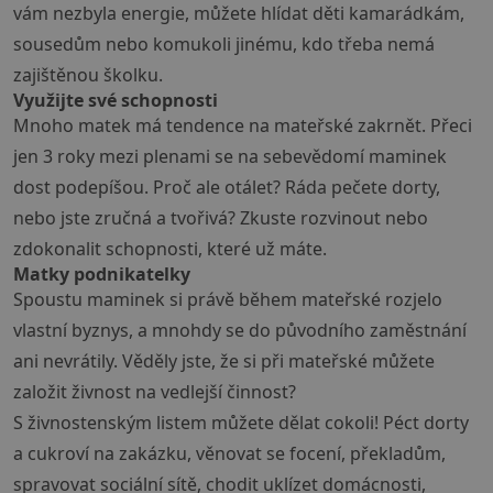
vám nezbyla energie, můžete hlídat děti kamarádkám,
sousedům nebo komukoli jinému, kdo třeba nemá
zajištěnou školku.
Využijte své schopnosti
Mnoho matek má tendence na mateřské zakrnět. Přeci
jen 3 roky mezi plenami se na sebevědomí maminek
dost podepíšou. Proč ale otálet? Ráda pečete dorty,
nebo jste zručná a tvořivá? Zkuste rozvinout nebo
zdokonalit schopnosti, které už máte.
Matky podnikatelky
Spoustu maminek si právě během mateřské rozjelo
vlastní byznys, a mnohdy se do původního zaměstnání
ani nevrátily. Věděly jste, že si při mateřské můžete
založit živnost na vedlejší činnost?
S živnostenským listem můžete dělat cokoli! Péct dorty
a cukroví na zakázku, věnovat se focení, překladům,
spravovat sociální sítě, chodit uklízet domácnosti,