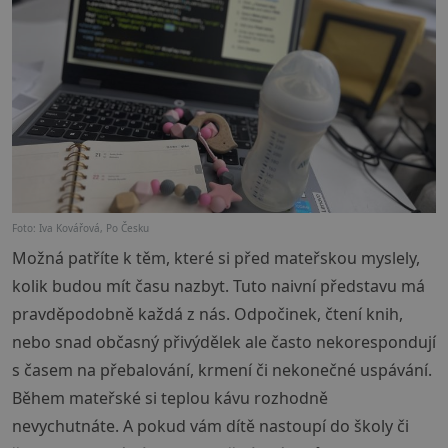
Foto: Iva Kovářová, Po Česku
Možná patříte k těm, které si před mateřskou myslely,
kolik budou mít času nazbyt. Tuto naivní představu má
pravděpodobně každá z nás. Odpočinek, čtení knih,
nebo snad občasný přivýdělek ale často nekorespondují
s časem na přebalování, krmení či nekonečné uspávání.
Během mateřské si teplou kávu rozhodně
nevychutnáte. A pokud vám dítě nastoupí do školy či