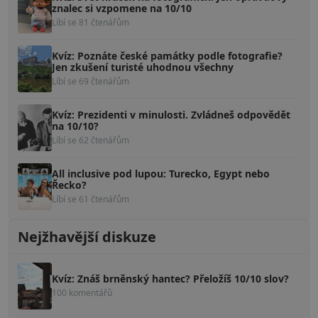
znalec si vzpomene na 10/10
Líbí se 81 čtenářům
Kvíz: Poznáte české památky podle fotografie?
Jen zkušení turisté uhodnou všechny
Líbí se 69 čtenářům
Kvíz: Prezidenti v minulosti. Zvládneš odpovědět
na 10/10?
Líbí se 62 čtenářům
All inclusive pod lupou: Turecko, Egypt nebo
Řecko?
Líbí se 61 čtenářům
Nejžhavější diskuze
Kvíz: Znáš brněnský hantec? Přeložíš 10/10 slov?
100 komentářů