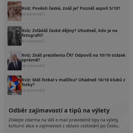
Kvíz: Pověsti české, znáš je? Poznáš aspoň 5/10?
58 komentářů
Kvíz: Zvládáš české dějiny? Uhodneš, kdo je na
fotografii?
40 komentářů
Kvíz: Znáš prezidenta ČR? Odpovíš na 10/10 otázek
správně?
38 komentářů
Kvíz: Máš fotbal v malíčku? Uhádneš 10/10 klubů z
fotky?
36 komentářů
Odběr zajímavostí a tipů na výlety
Získejte zdarma na Váš e-mail pravidelné tipy na výlety,
kulturní akce a zajímavosti z oblasti cestování po Česku.