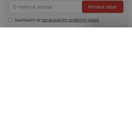
Přihlásit odběr
Souhlasím se
zpracováním osobních údajů
.
Zavřít reklamu
Související témata
# Česká republika
# práce
# rady
# rodina
# Tipy
Kam na piknik na Valašsku? Vyhlídka z
lavičky na přehradu Horní Bečva
Co neminout při návštěvě Nových Hradů v
Jižních Čechách
Dostupnost lékařů na venkově: S čím
bojujete na malém městě