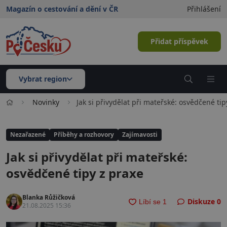
Magazín o cestování a dění v ČR
Přihlášení
Přidat příspěvek
Vybrat region
Novinky
Jak si přivydělat při mateřské: osvědčené tip
Nezařazené
Příběhy a rozhovory
Zajímavosti
Jak si přivydělat při mateřské:
osvědčené tipy z praxe
Blanka Růžičková
Diskuze
0
21.08.2025 15:36