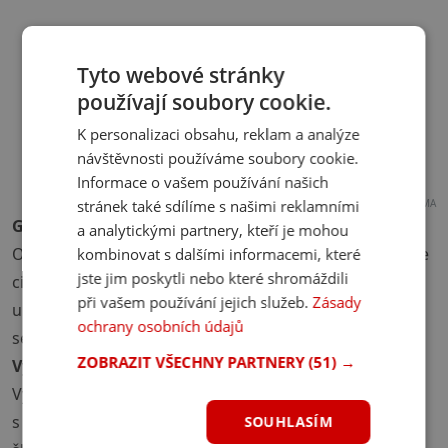
Tyto webové stránky
používají soubory cookie.
K personalizaci obsahu, reklam a analýze
návštěvnosti používáme soubory cookie.
Informace o vašem používání našich
stránek také sdílíme s našimi reklamními
REKLAMA
Grafika nebo psaní článků
a analytickými partnery, kteří je mohou
Obvykle jde ruku v ruce se správou sociálních sítí. Máte
kombinovat s dalšími informacemi, které
jste jim poskytli nebo které shromáždili
cit pro jazyk? Pak začněte jako copywriter. Baví vás
při vašem používání jejich služeb.
Zásady
upravovat fotografie, vytvářet letáčky a videa? Možná
ochrany osobních údajů
se někomu budete hodit jako tvůrce grafiky.
ZOBRAZIT VŠECHNY PARTNERY
(51) →
Vytváření materiálů
Vystudovala jste pedagogiku, nebo máte zkušenosti
s tvořením vzdělávacích materiálů? Pak je nabídněte
SOUHLASÍM