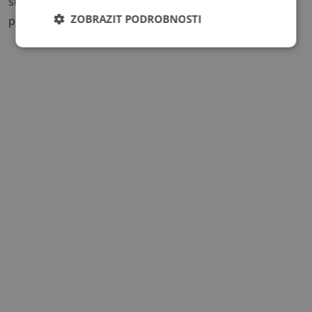
školám, učitelům, nebo je umístěte na speciální
ZOBRAZIT PODROBNOSTI
platformy ke koupi.