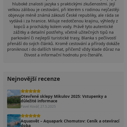
hluboké znalosti jazyka s praktickými zkušenostmi. Její
velkou zálibou je cestování, při kterém s rodinou nejčastěji
objevuje méně známá zákoutí České republiky, ale ráda se
vydává i za hranice. Miluje nedotčenou krajinu, výhledy z
kopců a procházky kolem vody. Právě tyto autentické
zážitky a detailní postřehy, včetně užitečných tipů na
parkování či nejlepší turistické trasy, Blanka s pečlivostí
přenáší do svých článků. Kromě cestování a přírody dokáže
proniknout i do dalších témat, přičemž vždy klade důraz na
čtivost a informační hodnotu pro čtenáře.
Nejnovější recenze
Otevřené sklepy Mikulov 2025: Vstupenky a
důležité informace
Pavel Kovář, 27.5.2025
Aquasvět – Aquapark Chomutov: Ceník a otevírací
doba