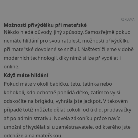
REKLAMA
Možnosti přivýdělku při mateřské
Někdo hledá důvody, jiný způsoby. Samozřejmě pokud
nemáte hlídání pro svou ratolest, možnosti přivýdělku
při mateřské dovolené se snižují. Naštěstí žijeme v době
moderních technologií, díky nimž si lze přivydělat i
online.
Když máte hlídání
Pokud máte v okolí babičku, tetu, tatínka nebo
kohokoli, kdo ochotně pohlídá dítko, zatímco vy si
odskočíte na brigádu, vyhrála jste jackpot. V takovém
případě totiž můžete dělat cokoli, od úklid, prodavačky
až po administrativu. Novela zákoníku práce navíc
umožní přivydělat si u zaměstnavatele, od kterého jste
odcházela na mateřskou.