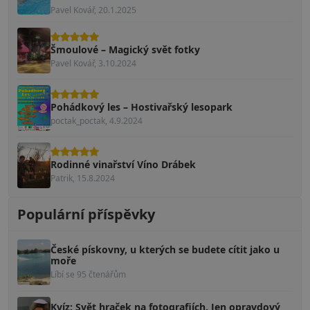
Pavel Kovář, 20.1.2025
Šmoulové – Magický svět fotky
Pavel Kovář, 3.10.2024
Pohádkový les – Hostivařský lesopark
poctak_poctak, 4.9.2024
Rodinné vinařství Víno Drábek
Patrik, 15.8.2024
Populární příspěvky
České pískovny, u kterých se budete cítit jako u
moře
Líbí se 95 čtenářům
Kvíz: Svět hraček na fotografiích. Jen opravdový