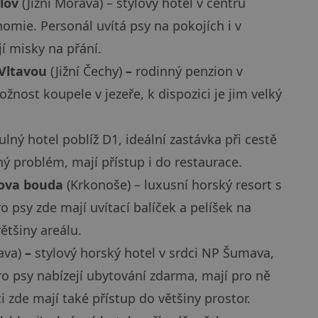
lov
(Jižní Morava) – stylový hotel v centru
omie. Personál uvítá psy na pokojích i v
jí misky na přání.
 Vltavou
(Jižní Čechy)
–
rodinný penzion v
ožnost koupele v jezeře, k dispozici je jim velký
ulný hotel poblíž D1, ideální zastávka při cestě
ý problém, mají přístup i do restaurace.
hova bouda
(Krkonoše) – luxusní horský resort s
ro psy zde mají uvítací balíček a pelíšek na
většiny areálu.
va)
–
stylový horský hotel v srdci NP Šumava,
Pro psy nabízejí ubytování zdarma, mají pro ně
i zde mají také přístup do většiny prostor.