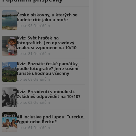
České pískovny, u kterých se
budete cítit jako u moře
Líbí se 95 čtenářům
Kvíz: Svět hraček na
fotografiích. Jen opravdový
znalec si vzpomene na 10/10
Líbí se 81 čtenářům
Kvíz: Poznáte české památky
podle fotografie? Jen zkušení
turisté uhodnou všechny
Líbí se 69 čtenářům
Kvíz: Prezidenti v minulosti.
Zvládneš odpovědět na 10/10?
Líbí se 62 čtenářům
All inclusive pod lupou: Turecko,
Egypt nebo Řecko?
Líbí se 61 čtenářům