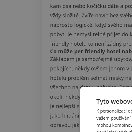
kam psa nebo kočičku dáte a post
vždy složité. Zvíře navíc bez své
naprosto logické, když svého maz
pobyt. Je nemyslitelné přijet do 
friendly hotelu to není žádný pr
Co může pet friendly hotel nab
Základem je samozřejmě ubytová
pokojích, někdy ovšem jenom v u
hotelu problém sehnat misky na 
všechno najdete v nabídce. Sam
okolí, někdy vám i doporučí vho
Tyto webové
je nejlepší se s pejskem vydat na
K personalizaci 
jako hlídání psa, dog wellness n
vašem používání n
opravdu jako v bavlnce. U hotel
mohou kombinovat