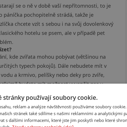
arají se o ně v době vaší nepřítomnosti, to je
ho páníčka pochopitelně strádá, takže je
líčka chcete vzít s sebou i na svůj dovolenkový
klasického hotelu se psem, ale v případě pet
oblém.
ízet?
ní, kde zvířata mohou pobývat (většinou na
rčitých typech pokojů). Dále nebudete mít v
vodu a krmivo, pelíšky nebo deky pro zvíře,
ozřejmě budete mít možnost vyvenčit psa v
dné trasy. Vždycky vám pomůže, když víte, kam
 stránky používají soubory cookie.
 procházku. Obvyklé bývají i speciální služby
obsahu, reklam a analýze návštěvnosti používáme soubory cookie.
ebo psí menu, takže váš mazlíček se bude mít
ašich stránek také sdílíme s našimi reklamními a analytickými par
ů většinou nechybí zahrady nebo výběhy, kde se
 s dalšími informacemi, které jste jim poskytli nebo které shro