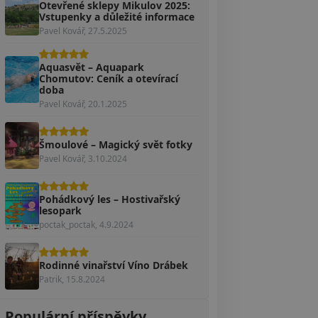
Otevřené sklepy Mikulov 2025:
Vstupenky a důležité informace
Pavel Kovář, 27.5.2025
Aquasvět – Aquapark
Chomutov: Ceník a otevírací
doba
Pavel Kovář, 20.1.2025
Šmoulové – Magický svět fotky
Pavel Kovář, 3.10.2024
Pohádkový les – Hostivařský
lesopark
poctak_poctak, 4.9.2024
Rodinné vinařství Víno Drábek
Patrik, 15.8.2024
Populární příspěvky