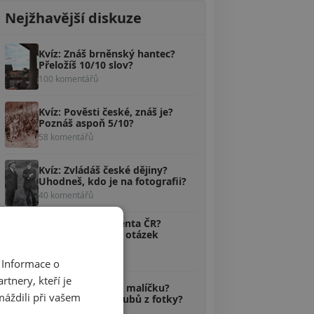
Nejžhavější diskuze
Kvíz: Znáš brněnský hantec?
Přeložíš 10/10 slov?
100 komentářů
Kvíz: Pověsti české, znáš je?
Poznáš aspoň 5/10?
58 komentářů
Kvíz: Zvládáš české dějiny?
Uhodneš, kdo je na fotografii?
40 komentářů
Kvíz: Znáš prezidenta ČR?
Odpovíš na 10/10 otázek
správně?
38 komentářů
 Informace o
tnery, kteří je
Kvíz: Máš fotbal v malíčku?
máždili při vašem
Uhádneš 10/10 klubů z fotky?
36 komentářů