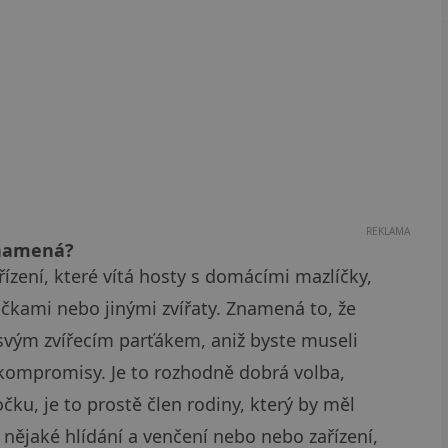
REKLAMA
znamená?
ařízení, které vítá hosty s domácími mazlíčky,
kočkami nebo jinými zvířaty. Znamená to, že
 svým zvířecím parťákem, aniž byste museli
é kompromisy. Je to rozhodně dobrá volba,
u, je to prostě člen rodiny, který by měl
t nějaké hlídání a venčení nebo nebo zařízení,