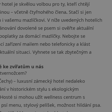
hotel je skvělou volbou pro ty, kteří chtějí
dinou – včetně čtyřnohého člena
.
Stačí si jen
m i vašemu mazlíčkovi. V níže uvedených hotelích
lánování dovolené se psem si ověřte aktuální
poplatky za domácí mazlíčky. Nebojte se
cí zařízení mailem nebo telefonicky a klást
aktuální situaci. Vyhnete se tak zbytečným a
ké ke zvířatům u nás
 čtvernožcem?
 Čechy) – luxusní zámecký hotel nedaleko
ní v historickém stylu s ekologickým
 Hosté si mohou užít wellness centrum s
í psí menu, stylový pelíšek, možnost hlídání psa.