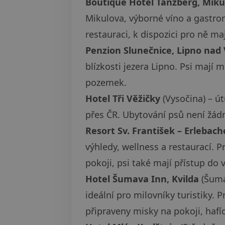
Boutique Hotel Tanzberg, Miku
Mikulova, výborné víno a gastron
restauraci, k dispozici pro ně ma
Penzion Slunečnice, Lipno nad
blízkosti jezera Lipno. Psi mají m
pozemek.
Hotel Tři Věžičky
(Vysočina) – út
přes ČR. Ubytování psů není žádn
Resort Sv. František – Erlebac
výhledy, wellness a restaurací. P
pokoji, psi také mají přístup do 
Hotel Šumava Inn, Kvilda
(Šuma
ideální pro milovníky turistiky. 
připraveny misky na pokoji, hafíc