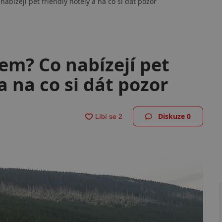
abízejí pet friendly hotely a na co si dát pozor
em? Co nabízejí pet
a na co si dát pozor
Diskuze
0