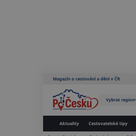
Magazín o cestování a dění v ČR
Vybrat region
Aktuality
Cestovatelské tipy