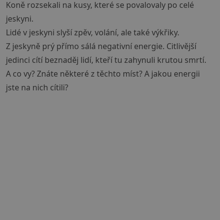
Koně rozsekali na kusy, které se povalovaly po celé
jeskyni.
Lidé v jeskyni slyší zpěv, volání, ale také výkřiky.
Z jeskyně prý přímo sálá negativní energie. Citlivější
jedinci cítí beznaděj lidí, kteří tu zahynuli krutou smrtí.
A co vy? Znáte některé z těchto míst? A jakou energii
jste na nich cítili?