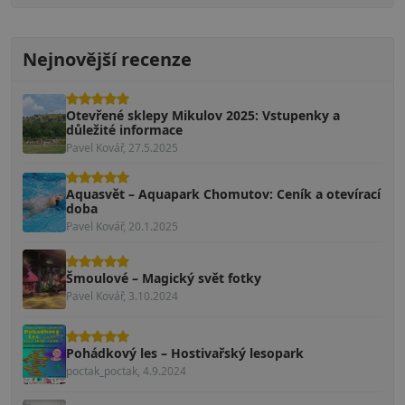
Nejnovější recenze
Otevřené sklepy Mikulov 2025: Vstupenky a
důležité informace
Pavel Kovář, 27.5.2025
Aquasvět – Aquapark Chomutov: Ceník a otevírací
doba
Pavel Kovář, 20.1.2025
Šmoulové – Magický svět fotky
Pavel Kovář, 3.10.2024
Pohádkový les – Hostivařský lesopark
poctak_poctak, 4.9.2024