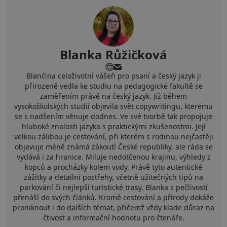
Blanka Růžičková
Blančina celoživotní vášeň pro psaní a český jazyk ji
přirozeně vedla ke studiu na pedagogické fakultě se
zaměřením právě na český jazyk. Již během
vysokoškolských studií objevila svět copywritingu, kterému
se s nadšením věnuje dodnes. Ve své tvorbě tak propojuje
hluboké znalosti jazyka s praktickými zkušenostmi. Její
velkou zálibou je cestování, při kterém s rodinou nejčastěji
objevuje méně známá zákoutí České republiky, ale ráda se
vydává i za hranice. Miluje nedotčenou krajinu, výhledy z
kopců a procházky kolem vody. Právě tyto autentické
zážitky a detailní postřehy, včetně užitečných tipů na
parkování či nejlepší turistické trasy, Blanka s pečlivostí
přenáší do svých článků. Kromě cestování a přírody dokáže
proniknout i do dalších témat, přičemž vždy klade důraz na
čtivost a informační hodnotu pro čtenáře.