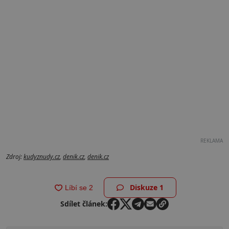
REKLAMA
Zdroj:
kudyznudy.cz
,
denik.cz
,
denik.cz
Diskuze
1
Sdílet článek: