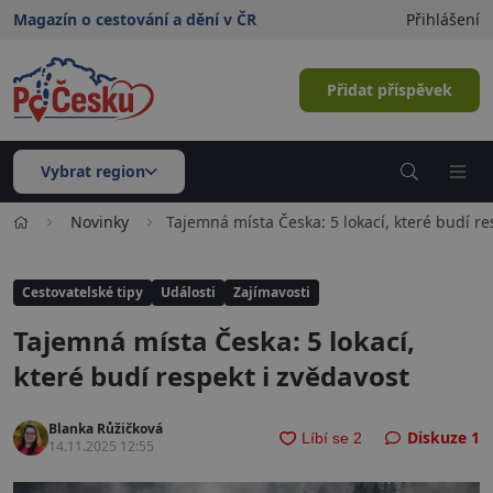
Magazín o cestování a dění v ČR
Přihlášení
Přidat příspěvek
Vybrat region
Novinky
Tajemná místa Česka: 5 lokací, které budí re
Cestovatelské tipy
Události
Zajímavosti
Tajemná místa Česka: 5 lokací,
které budí respekt i zvědavost
Blanka Růžičková
Diskuze
1
14.11.2025 12:55