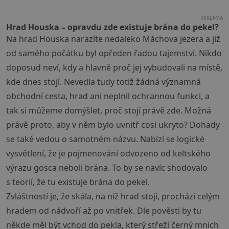
REKLAMA
Hrad Houska – opravdu zde existuje brána do pekel?
Na hrad Houska narazíte nedaleko Máchova jezera a již
od samého počátku byl opředen řadou tajemství. Nikdo
doposud neví, kdy a hlavně proč jej vybudovali na místě,
kde dnes stojí. Nevedla tudy totiž žádná významná
obchodní cesta, hrad ani neplnil ochrannou funkci, a
tak si můžeme domýšlet, proč stojí právě zde. Možná
právě proto, aby v něm bylo uvnitř cosi ukryto? Dohady
se také vedou o samotném názvu. Nabízí se logické
vysvětlení, že je pojmenování odvozeno od keltského
výrazu gosca neboli brána. To by se navíc shodovalo
s teorií, že tu existuje brána do pekel.
Zvláštností je, že skála, na níž hrad stojí, prochází celým
hradem od nádvoří až po vnitřek. Dle pověsti by tu
někde měl být vchod do pekla, který střeží černý mnich