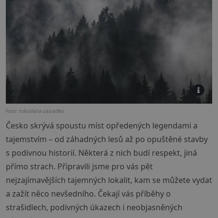
Foto: roksolana-zasiadko
Česko skrývá spoustu míst opředených legendami a
tajemstvím – od záhadných lesů až po opuštěné stavby
s podivnou historií. Některá z nich budí respekt, jiná
přímo strach. Připravili jsme pro vás pět
nejzajímavějších tajemných lokalit, kam se můžete vydat
a zažít něco nevšedního. Čekají vás příběhy o
strašidlech, podivných úkazech i neobjasněných