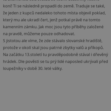
koní! Ti se následně propadli do země. Traduje se také,
že jeden z kupců nedaleko tohoto místa objevil poklad,
který mu ale ukradl čert, jenž potkal právě na tomto
kamenním zámku. Jak moc jsou tyto příběhy založené
na pravdě, můžeme pouze odhadovat.
S jistotou ale víme, že zde stávalo slovanské hradiště,
protože v okolí skal jsou patrné zbytky valů a příkopů.
Na začátku 13.století tu pravděpodobně stával i dřevěný
hrádek. Dle pověsti se tu prý lidé naposled ukrývali před
loupežníky v době 30. leté války.