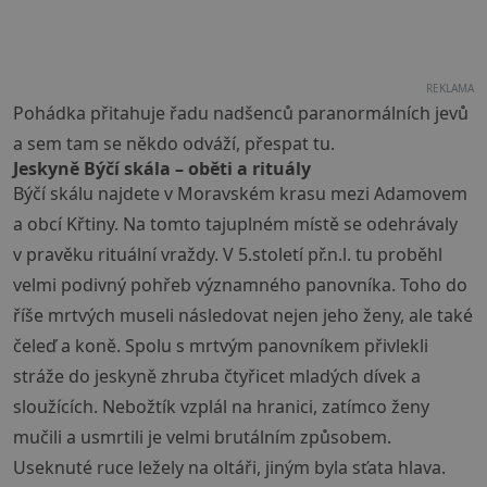
REKLAMA
Pohádka přitahuje řadu nadšenců paranormálních jevů
a sem tam se někdo odváží, přespat tu.
Jeskyně Býčí skála – oběti a rituály
Býčí skálu najdete v Moravském krasu mezi Adamovem
a obcí Křtiny. Na tomto tajuplném místě se odehrávaly
v pravěku rituální vraždy. V 5.století př.n.l. tu proběhl
velmi podivný pohřeb významného panovníka. Toho do
říše mrtvých museli následovat nejen jeho ženy, ale také
čeleď a koně. Spolu s mrtvým panovníkem přivlekli
stráže do jeskyně zhruba čtyřicet mladých dívek a
sloužících. Nebožtík vzplál na hranici, zatímco ženy
mučili a usmrtili je velmi brutálním způsobem.
Useknuté ruce ležely na oltáři, jiným byla sťata hlava.