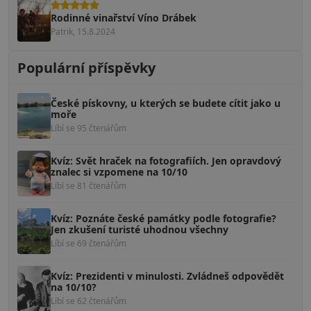
Rodinné vinařství Víno Drábek
Patrik, 15.8.2024
Populární příspěvky
České pískovny, u kterých se budete cítit jako u
moře
Líbí se 95 čtenářům
Kvíz: Svět hraček na fotografiích. Jen opravdový
znalec si vzpomene na 10/10
Líbí se 81 čtenářům
Kvíz: Poznáte české památky podle fotografie?
Jen zkušení turisté uhodnou všechny
Líbí se 69 čtenářům
Kvíz: Prezidenti v minulosti. Zvládneš odpovědět
na 10/10?
Líbí se 62 čtenářům