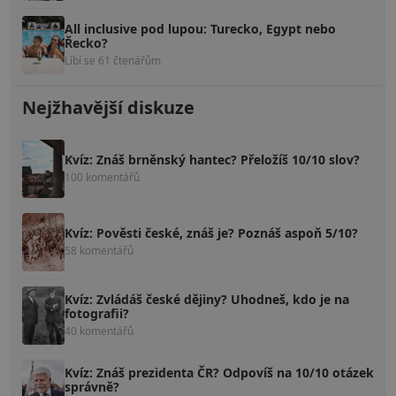
All inclusive pod lupou: Turecko, Egypt nebo
Řecko?
Líbí se 61 čtenářům
Nejžhavější diskuze
Kvíz: Znáš brněnský hantec? Přeložíš 10/10 slov?
100 komentářů
Kvíz: Pověsti české, znáš je? Poznáš aspoň 5/10?
58 komentářů
Kvíz: Zvládáš české dějiny? Uhodneš, kdo je na
fotografii?
40 komentářů
Kvíz: Znáš prezidenta ČR? Odpovíš na 10/10 otázek
správně?