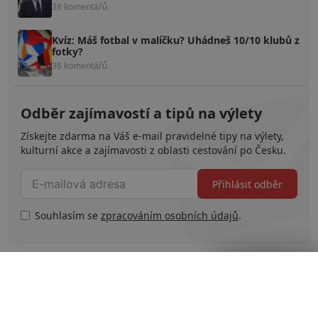
38 komentářů
Kvíz: Máš fotbal v malíčku? Uhádneš 10/10 klubů z
fotky?
36 komentářů
Odběr zajímavostí a tipů na výlety
Získejte zdarma na Váš e-mail pravidelné tipy na výlety,
kulturní akce a zajímavosti z oblasti cestování po Česku.
Přihlásit odběr
Souhlasím se
zpracováním osobních údajů
.
Zavřít reklamu
Související témata
# Česká republika
# Hrad
# jeskyně
# Příroda