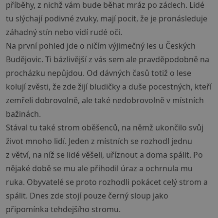
příběhy, z nichž vám bude běhat mráz po zádech. Lidé
tu slýchají podivné zvuky, mají pocit, že je pronásleduje
záhadný stín nebo vidí rudé oči.
Na první pohled jde o ničím výjimečný les u Českých
Budějovic. Ti bázlivější z vás sem ale pravděpodobně na
procházku nepůjdou. Od dávných časů totiž o lese
kolují zvěsti, že zde žijí bludičky a duše pocestných, kteří
zemřeli dobrovolně, ale také nedobrovolně v místních
bažinách.
Stával tu také strom oběšenců, na němž ukončilo svůj
život mnoho lidí. Jeden z místních se rozhodl jednu
z větví, na níž se lidé věšeli, uříznout a doma spálit. Po
nějaké době se mu ale přihodil úraz a ochrnula mu
ruka. Obyvatelé se proto rozhodli pokácet celý strom a
spálit. Dnes zde stojí pouze černý sloup jako
připomínka tehdejšího stromu.