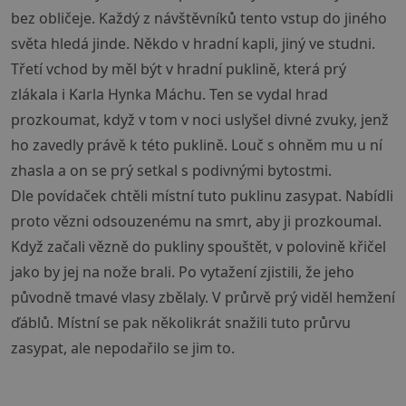
bez obličeje. Každý z návštěvníků tento vstup do jiného
světa hledá jinde. Někdo v hradní kapli, jiný ve studni.
Třetí vchod by měl být v hradní puklině, která prý
zlákala i Karla Hynka Máchu. Ten se vydal hrad
prozkoumat, když v tom v noci uslyšel divné zvuky, jenž
ho zavedly právě k této puklině. Louč s ohněm mu u ní
zhasla a on se prý setkal s podivnými bytostmi.
Dle povídaček chtěli místní tuto puklinu zasypat. Nabídli
proto vězni odsouzenému na smrt, aby ji prozkoumal.
Když začali vězně do pukliny spouštět, v polovině křičel
jako by jej na nože brali. Po vytažení zjistili, že jeho
původně tmavé vlasy zbělaly. V průrvě prý viděl hemžení
ďáblů. Místní se pak několikrát snažili tuto průrvu
zasypat, ale nepodařilo se jim to.