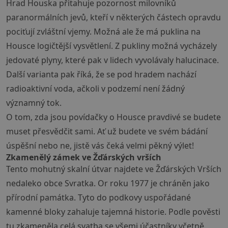
Hrad Houska
přitahuje pozornost milovníků
paranormálních jevů, kteří v některých částech opravdu
pociťují zvláštní vjemy. Možná ale že má puklina na
Housce logičtější vysvětlení. Z pukliny možná vycházely
jedovaté plyny, které pak v lidech vyvolávaly halucinace.
Další varianta pak říká, že se pod hradem nachází
radioaktivní voda, ačkoli v podzemí není žádný
významný tok.
O tom, zda jsou povídačky o Housce pravdivé se budete
muset přesvědčit sami. Ať už budete ve svém bádání
úspěšní nebo ne, jistě vás čeká velmi pěkný výlet!
Zkamenělý zámek ve Žďárských vrších
Tento mohutný skalní útvar najdete ve Žďárských Vrších
nedaleko obce Svratka. Or roku 1977 je chráněn jako
přírodní památka. Tyto do podkovy uspořádané
kamenné bloky zahaluje tajemná historie. Podle pověsti
tu zkameněla celá svatba se všemi účastníky včetně