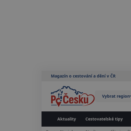
Magazín o cestování a dění v ČR
Vybrat region
Aktuality
Cestovatelské tipy