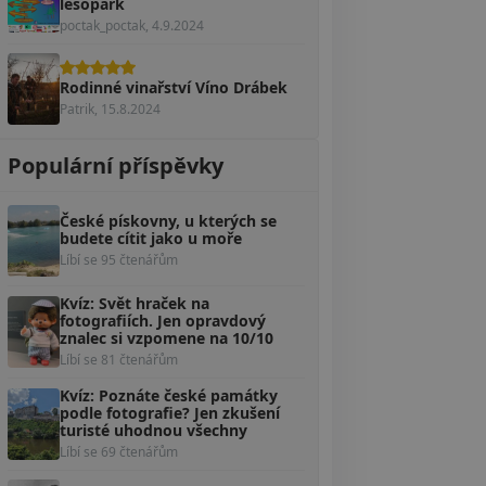
lesopark
poctak_poctak, 4.9.2024
Rodinné vinařství Víno Drábek
Patrik, 15.8.2024
Populární příspěvky
České pískovny, u kterých se
budete cítit jako u moře
Líbí se 95 čtenářům
Kvíz: Svět hraček na
fotografiích. Jen opravdový
znalec si vzpomene na 10/10
Líbí se 81 čtenářům
Kvíz: Poznáte české památky
podle fotografie? Jen zkušení
turisté uhodnou všechny
Líbí se 69 čtenářům