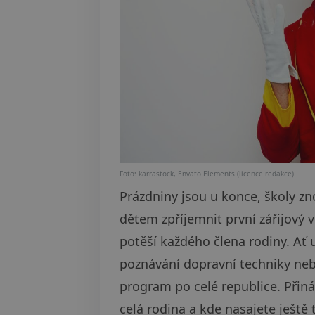
Foto: karrastock, Envato Elements (licence redakce)
Prázdniny jsou u konce, školy zno
dětem zpříjemnit první zářijový v
potěší každého člena rodiny. Ať 
poznávání dopravní techniky nebo
program po celé republice. Přiná
celá rodina a kde nasajete ještě 