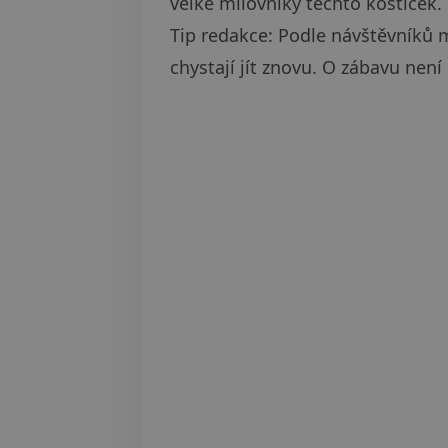
velké milovníky těchto kostiček.
Tip redakce: Podle návštěvníků m
chystají jít znovu. O zábavu není