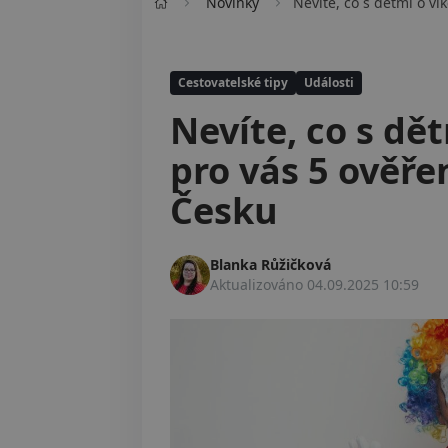
Novinky
Nevíte, co s dětmi o v
Cestovatelské tipy
Události
Nevíte, co s d
pro vás 5 ověře
Česku
Blanka Růžičková
Aktualizováno
04.09.2025 10:59