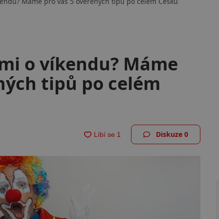
íkendu? Máme pro vás 5 ověřených tipů po celém Česku
ětmi o víkendu? Máme
ných tipů po celém
Diskuze
0