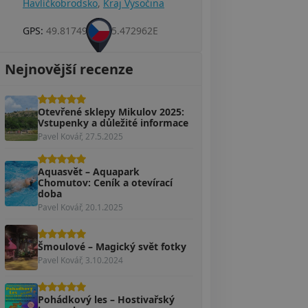
Havlíčkobrodsko
,
Kraj Vysočina
GPS:
49.817492N, 15.472962E
Nejnovější recenze
Otevřené sklepy Mikulov 2025:
Vstupenky a důležité informace
Pavel Kovář, 27.5.2025
Aquasvět – Aquapark
Chomutov: Ceník a otevírací
doba
Pavel Kovář, 20.1.2025
Šmoulové – Magický svět fotky
Pavel Kovář, 3.10.2024
Pohádkový les – Hostivařský