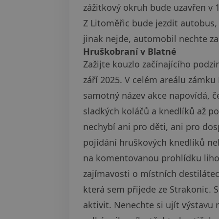
zážitkový okruh bude uzavřen v 
Z Litoměřic bude jezdit autobus,
jinak nejde, automobil nechte za
Hruškobraní v Blatné
Zažijte kouzlo začínajícího podzi
září 2025. V celém areálu zámku B
samotný název akce napovídá, če
sladkých koláčů a knedlíků až po
nechybí ani pro děti, ani pro do
pojídání hruškových knedlíků neb
na komentovanou prohlídku lihov
zajímavosti o místních destiláte
která sem přijede ze Strakonic.
aktivit. Nenechte si ujít výstavu