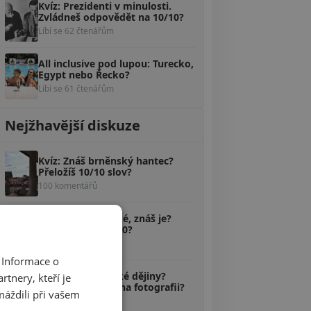
Kvíz: Prezidenti v minulosti.
Zvládneš odpovědět na 10/10?
Líbí se 62 čtenářům
All inclusive pod lupou: Turecko,
Egypt nebo Řecko?
Líbí se 61 čtenářům
Nejžhavější diskuze
Kvíz: Znáš brněnský hantec?
Přeložíš 10/10 slov?
100 komentářů
Kvíz: Pověsti české, znáš je?
Poznáš aspoň 5/10?
58 komentářů
 Informace o
Kvíz: Zvládáš české dějiny?
tnery, kteří je
Uhodneš, kdo je na fotografii?
máždili při vašem
40 komentářů