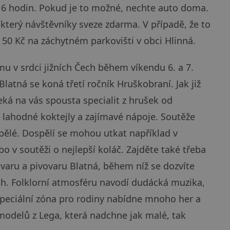
16 hodin. Pokud je to možné, nechte auto doma.
 který návštěvníky sveze zdarma. V případě, že to
 50 Kč na záchytném parkovišti v obci Hlinná.
mu v srdci jižních Čech během víkendu 6. a 7.
latná se koná třetí ročník Hruškobraní. Jak již
ká na vás spousta specialit z hrušek od
 lahodné koktejly a zajímavé nápoje. Soutěže
spělé. Dospělí se mohou utkat například v
o v soutěži o nejlepší koláč. Zajděte také třeba
aru a pivovaru Blatná, během níž se dozvíte
ch. Folklorní atmosféru navodí dudácká muzika,
 Speciální zóna pro rodiny nabídne mnoho her a
 modelů z Lega, která nadchne jak malé, tak