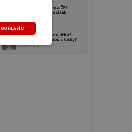
Kvíz: Znáš prezidenta ČR?
Odpovíš na 10/10 otázek
správně?
38 komentářů
SOUHLASÍM
Kvíz: Máš fotbal v malíčku?
Uhádneš 10/10 klubů z fotky?
36 komentářů