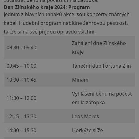
zúčastnit běhu na počest Emila Zátopka.
Den Zlínského kraje 2024: Program
Jedním z hlavních taháků akce jsou koncerty známých
kapel. Hudební program nabídne žánrovou pestrost,
takže si na své přijdou opravdu všichni.
Zahájení dne Zlínského
09:30 – 09:40
kraje
09:45 – 10:00
Taneční klub Fortuna Zlín
10:00 – 10:45
Minami
Vyhlášení běhu na počest
11:30 – 12:00
emila zátopka
12:15 – 13:30
Leoš Mareš
14:30 – 15:30
Horkýže slíže