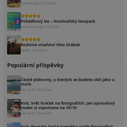
Pavel Kovář, 3.10.2024
Pohádkový les – Hostivařský lesopark
poctak_poctak, 4.9.2024
Rodinné vinařství Víno Drábek
Patrik, 15.8.2024
Populární příspěvky
České pískovny, u kterých se budete cítit jako u
moře
Líbí se 95 čtenářům
Kvíz: Svět hraček na fotografiích. Jen opravdový
znalec si vzpomene na 10/10
Líbí se 81 čtenářům
Kvíz: Poznáte české památky podle fotografie?