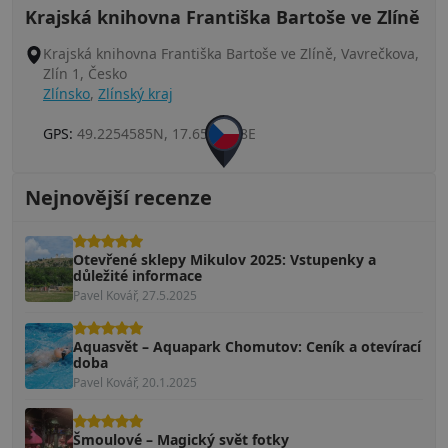
Krajská knihovna Františka Bartoše ve Zlíně
Krajská knihovna Františka Bartoše ve Zlíně, Vavrečkova,
Zlín 1, Česko
Zlínsko
,
Zlínský kraj
GPS:
49.2254585N, 17.6585988E
Nejnovější recenze
Otevřené sklepy Mikulov 2025: Vstupenky a
důležité informace
Pavel Kovář, 27.5.2025
Aquasvět – Aquapark Chomutov: Ceník a otevírací
doba
Pavel Kovář, 20.1.2025
Šmoulové – Magický svět fotky