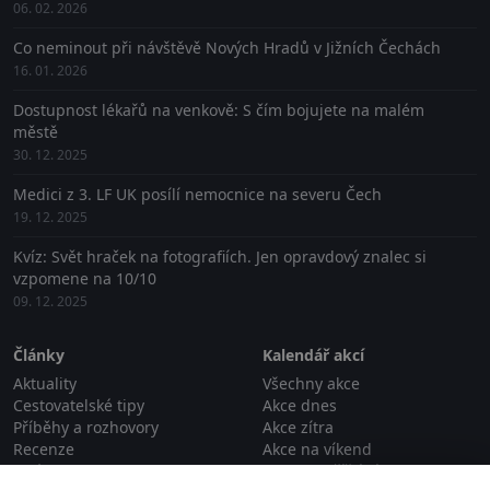
06. 02. 2026
Co neminout při návštěvě Nových Hradů v Jižních Čechách
16. 01. 2026
Dostupnost lékařů na venkově: S čím bojujete na malém
městě
30. 12. 2025
Medici z 3. LF UK posílí nemocnice na severu Čech
19. 12. 2025
Kvíz: Svět hraček na fotografiích. Jen opravdový znalec si
vzpomene na 10/10
09. 12. 2025
Články
Kalendář akcí
Aktuality
Všechny akce
Cestovatelské tipy
Akce dnes
Příběhy a rozhovory
Akce zítra
Recenze
Akce na víkend
Události
Akce na příští víkend
Zavřít reklamu