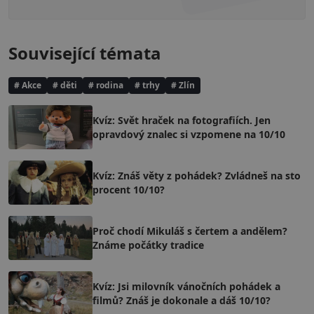
Související témata
# Akce
# děti
# rodina
# trhy
# Zlín
Kvíz: Svět hraček na fotografiích. Jen
opravdový znalec si vzpomene na 10/10
Kvíz: Znáš věty z pohádek? Zvládneš na sto
procent 10/10?
Proč chodí Mikuláš s čertem a andělem?
Známe počátky tradice
Kvíz: Jsi milovník vánočních pohádek a
filmů? Znáš je dokonale a dáš 10/10?