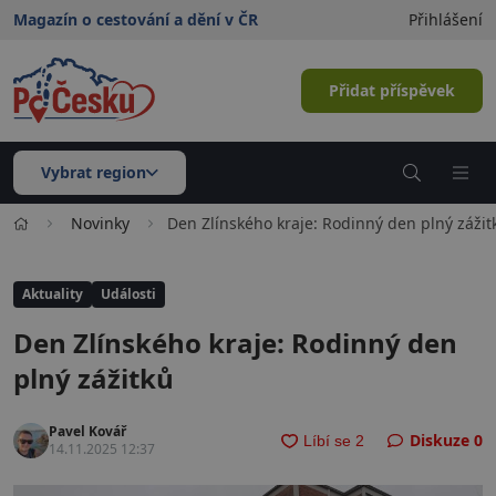
Magazín o cestování a dění v ČR
Přihlášení
Přidat příspěvek
Vybrat region
Novinky
Den Zlínského kraje: Rodinný den plný zážit
Aktuality
Události
Den Zlínského kraje: Rodinný den
plný zážitků
Pavel Kovář
Diskuze
0
14.11.2025 12:37