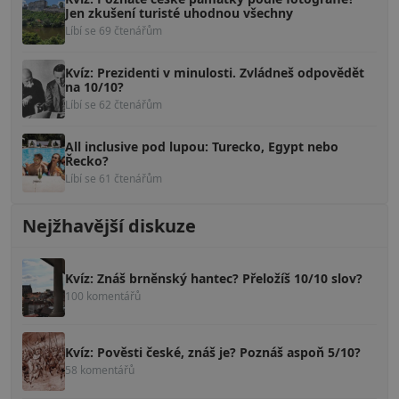
Jen zkušení turisté uhodnou všechny
Líbí se 69 čtenářům
Kvíz: Prezidenti v minulosti. Zvládneš odpovědět
na 10/10?
Líbí se 62 čtenářům
All inclusive pod lupou: Turecko, Egypt nebo
Řecko?
Líbí se 61 čtenářům
Nejžhavější diskuze
Kvíz: Znáš brněnský hantec? Přeložíš 10/10 slov?
100 komentářů
Kvíz: Pověsti české, znáš je? Poznáš aspoň 5/10?
58 komentářů