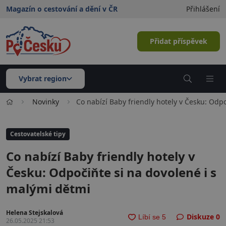
Magazín o cestování a dění v ČR
Přihlášení
Přidat příspěvek
Vybrat region
Novinky
Co nabízí Baby friendly hotely v Česku: Odp
Cestovatelské tipy
Co nabízí Baby friendly hotely v
Česku: Odpočiňte si na dovolené i s
malými dětmi
Helena Stejskalová
Diskuze
0
26.05.2025 21:53