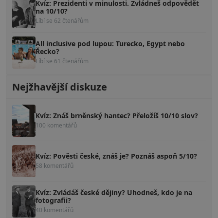
Kvíz: Prezidenti v minulosti. Zvládneš odpovědět
na 10/10?
Líbí se 62 čtenářům
All inclusive pod lupou: Turecko, Egypt nebo
Řecko?
Líbí se 61 čtenářům
Nejžhavější diskuze
Kvíz: Znáš brněnský hantec? Přeložíš 10/10 slov?
100 komentářů
Kvíz: Pověsti české, znáš je? Poznáš aspoň 5/10?
58 komentářů
Kvíz: Zvládáš české dějiny? Uhodneš, kdo je na
fotografii?
40 komentářů