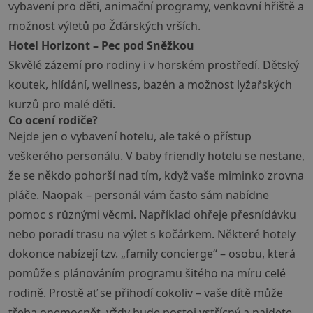
vybavení pro děti, animační programy, venkovní hřiště a
možnost výletů po Žďárských vrších.
Hotel Horizont – Pec pod Sněžkou
Skvělé zázemí pro rodiny i v horském prostředí. Dětský
koutek, hlídání, wellness, bazén a možnost lyžařských
kurzů pro malé děti.
Co ocení rodiče?
Nejde jen o vybavení hotelu, ale také o přístup
veškerého personálu. V baby friendly hotelu se nestane,
že se někdo pohorší nad tím, když vaše miminko zrovna
pláče. Naopak – personál vám často sám nabídne
pomoc s různými věcmi. Například ohřeje přesnídávku
nebo poradí trasu na výlet s kočárkem. Některé hotely
dokonce nabízejí tzv. „family concierge“ – osobu, která
pomůže s plánováním programu šitého na míru celé
rodině. Prostě ať se přihodí cokoliv – vaše dítě může
třeba onemocnět, vždy bude postoj vstřícný a najdete