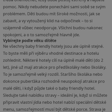
pomoc. Nikdy nebudete ponecháni sami sobě se svým
problémem. Děti budou mít široké možnosti, jak se
zabavit, a vy vytoužený klid na odpočinek – to si
vzájemně vůbec neodporuje. Všichni budou nakonec
spokojeni, a o to samozřejmě hlavně jde.
Vybírejte podle věku dítěte
Ne všechny baby friendly hotely jsou ale úplně stejné.
To byste měli při výběru vhodné destinace a hotelu
zohlednit. Některé hotely cílí na úplně malé děti (do 2
let), jiné už mají atrakce pro předškoláky nebo školáky.
To je samozřejmě velký rozdíl. Staršího školáka nebo
dokonce puberťáka rozhodně neuspokojí atrakce pro
malé děti, i když půjde také o baby friendly hotel.
Sledujte také nabídku stravy – ideální je, když si můžete
připravit vlastní jídla nebo hotel nabízí speciální dětské
menu, samozřejmostí musí být dětské porce. Strava je