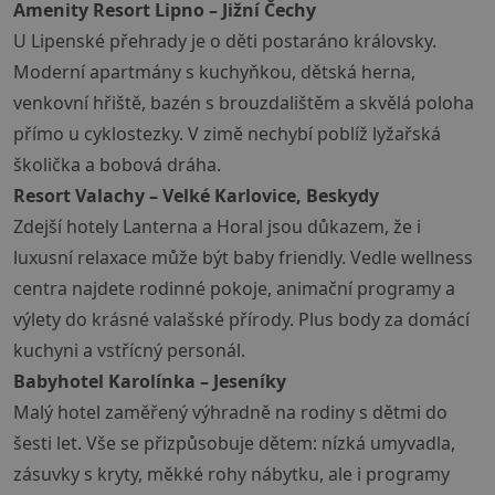
Amenity Resort Lipno – Jižní Čechy
U Lipenské přehrady je o děti postaráno královsky.
Moderní apartmány s kuchyňkou, dětská herna,
venkovní hřiště, bazén s brouzdalištěm a skvělá poloha
přímo u cyklostezky. V zimě nechybí poblíž lyžařská
školička a bobová dráha.
Resort Valachy – Velké Karlovice, Beskydy
Zdejší hotely Lanterna a Horal jsou důkazem, že i
luxusní relaxace může být baby friendly. Vedle wellness
centra najdete rodinné pokoje, animační programy a
výlety do krásné valašské přírody. Plus body za domácí
kuchyni a vstřícný personál.
Babyhotel Karolínka – Jeseníky
Malý hotel zaměřený výhradně na rodiny s dětmi do
šesti let. Vše se přizpůsobuje dětem: nízká umyvadla,
zásuvky s kryty, měkké rohy nábytku, ale i programy