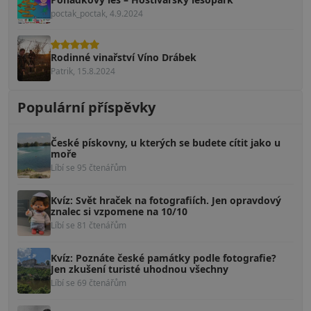
poctak_poctak, 4.9.2024
Rodinné vinařství Víno Drábek
Patrik, 15.8.2024
Populární příspěvky
České pískovny, u kterých se budete cítit jako u
moře
Líbí se 95 čtenářům
Kvíz: Svět hraček na fotografiích. Jen opravdový
znalec si vzpomene na 10/10
Líbí se 81 čtenářům
Kvíz: Poznáte české památky podle fotografie?
Jen zkušení turisté uhodnou všechny
Líbí se 69 čtenářům