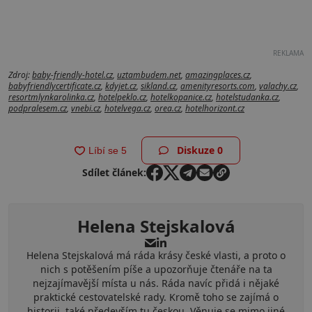
REKLAMA
Zdroj:
baby-friendly-hotel.cz
,
uztambudem.net
,
amazingplaces.cz
,
babyfriendlycertificate.cz
,
kdyjet.cz
,
sikland.cz
,
amenityresorts.com
,
valachy.cz
,
resortmlynkarolinka.cz
,
hotelpeklo.cz
,
hotelkopanice.cz
,
hotelstudanka.cz
,
podpralesem.cz
,
vnebi.cz
,
hotelvega.cz
,
orea.cz
,
hotelhorizont.cz
Diskuze
0
Sdílet článek:
Helena Stejskalová
Helena Stejskalová má ráda krásy české vlasti, a proto o
nich s potěšením píše a upozorňuje čtenáře na ta
nejzajímavější místa u nás. Ráda navíc přidá i nějaké
praktické cestovatelské rady. Kromě toho se zajímá o
historii, také především tu českou. Věnuje se mimo jiné