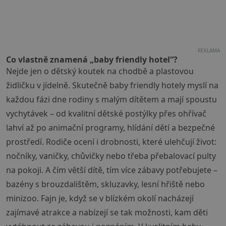
REKLAMA
Co vlastně znamená „baby friendly hotel“?
Nejde jen o dětský koutek na chodbě a plastovou
židličku v jídelně. Skutečně baby friendly hotely myslí na
každou fázi dne rodiny s malým dítětem a mají spoustu
vychytávek – od kvalitní dětské postýlky přes ohřívač
lahví až po animační programy, hlídání dětí a bezpečné
prostředí. Rodiče ocení i drobnosti, které ulehčují život:
nočníky, vaničky, chůvičky nebo třeba přebalovací pulty
na pokoji. A čím větší dítě, tím více zábavy potřebujete –
bazény s brouzdalištěm, skluzavky, lesní hřiště nebo
minizoo. Fajn je, když se v blízkém okolí nacházejí
zajímavé atrakce a nabízejí se tak možnosti, kam děti