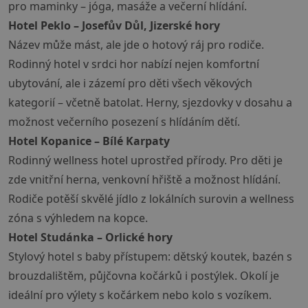
pro maminky – jóga, masáže a večerní hlídání.
Hotel Peklo – Josefův Důl, Jizerské hory
Název může mást, ale jde o hotový ráj pro rodiče.
Rodinný hotel v srdci hor nabízí nejen komfortní
ubytování, ale i zázemí pro děti všech věkových
kategorií – včetně batolat. Herny, sjezdovky v dosahu a
možnost večerního posezení s hlídáním dětí.
Hotel Kopanice – Bílé Karpaty
Rodinný wellness hotel uprostřed přírody. Pro děti je
zde vnitřní herna, venkovní hřiště a možnost hlídání.
Rodiče potěší skvělé jídlo z lokálních surovin a wellness
zóna s výhledem na kopce.
Hotel Studánka – Orlické hory
Stylový hotel s baby přístupem: dětský koutek, bazén s
brouzdalištěm, půjčovna kočárků i postýlek. Okolí je
ideální pro výlety s kočárkem nebo kolo s vozíkem.