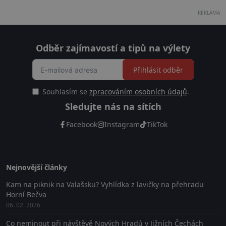
REKLAMA
Odběr zajímavostí a tipů na výlety
Přihlásit odběr
Souhlasím se
zpracováním osobních údajů
.
Sledujte nás na sítích
Facebook
Instagram
TikTok
Nejnovější články
Kam na piknik na Valašsku? Vyhlídka z lavičky na přehradu
Horní Bečva
06. 02. 2026
Co neminout při návštěvě Nových Hradů v Jižních Čechách