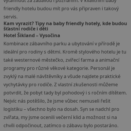
vytáhnout za zábavou i poznáním. V kvalitním baby
friendly hotelu budou mít pro vás připraven i takový
servis.
Kam vyrazit? Tipy na baby friendly hotely, kde budou
šťastní rodiče i děti
Hotel Šikland – Vysočina
Kombinace zábavního parku a ubytování v přírodě je
ideální pro rodiny s dětmi. Kromě stylového hotelu je tu
také westernové městečko, zvířecí farma a animační
programy pro různé věkové kategorie. Personál je
zvyklý na malé návštěvníky a všude najdete praktické
vychytávky pro rodiče. Z vlastní zkušenosti můžeme
potvrdit, že pobyt tady byl pohodový i s ročním dítětem.
Nejvíc nás potěšilo, že jsme vůbec nemuseli řešit
logistiku – všechno bylo na dosah. Syn se nadchl pro
zvířata, my jsme ocenili večerní klid a možnost si na
chvíli odpočinout, zatímco o zábavu bylo postaráno.