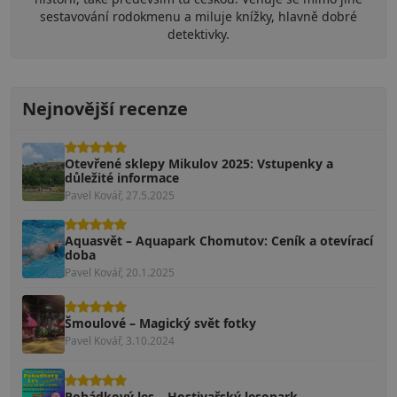
sestavování rodokmenu a miluje knížky, hlavně dobré
detektivky.
Nejnovější recenze
Otevřené sklepy Mikulov 2025: Vstupenky a
důležité informace
Pavel Kovář, 27.5.2025
Aquasvět – Aquapark Chomutov: Ceník a otevírací
doba
Pavel Kovář, 20.1.2025
Šmoulové – Magický svět fotky
Pavel Kovář, 3.10.2024
Pohádkový les – Hostivařský lesopark