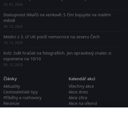
16. 01. 2026
Dostupnost lékařů na venkově: S čím bojujete na malém
městě
30. 12. 2025
Medici z 3. LF UK posílí nemocnice na severu Čech
19. 12. 2025
Kvíz: Svět hraček na fotografiích. Jen opravdový znalec si
vzpomene na 10/10
09. 12. 2025
Články
Kalendář akcí
Aktuality
Všechny akce
Cestovatelské tipy
Akce dnes
Příběhy a rozhovory
Akce zítra
Recenze
Akce na víkend
Události
Akce na příští víkend
Zavřít reklamu
Zajímavosti
Proběhlé akce