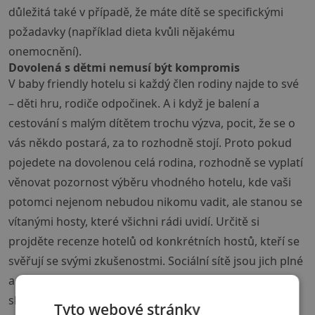
důležitá také v případě, že máte dítě se specifickými
požadavky (například dieta kvůli nějakému
onemocnění).
Dovolená s dětmi nemusí být kompromis
V baby friendly hotelu si každý člen rodiny najde to své
– děti hru, rodiče odpočinek. A i když je balení a
cestování s malým dítětem trochu výzva, pocit, že se o
vás někdo postará, za to rozhodně stojí. Proto pokud
pojedete na dovolenou celá rodina, rozhodně se vyplatí
věnovat pozornost výběru vhodného hotelu, kde vaši
potomci nejenom nebudou nikomu vadit, ale stanou se
vítanými hosty, které všichni rádi uvidí. Určitě si
projděte recenze hotelů od konkrétních hostů, kteří se
svěřují se svými zkušenostmi. Sociální sítě jsou jich plné
a jde o realistické zrcadlo, jak to ve vybraném místě
skutečně vypadá. I díky nim můžete vybrat dobře.
Tyto webové stránky